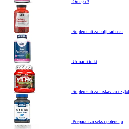
Omega 3
Suplementi za bolji rad srca
Urinarni trakt
Suplementi za hrskavicu i zgl
Preparati za seks i potenciju