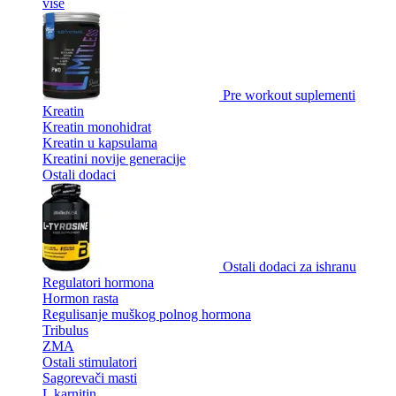
više
Pre workout suplementi
Kreatin
Kreatin monohidrat
Kreatin u kapsulama
Kreatini novije generacije
Ostali dodaci
Ostali dodaci za ishranu
Regulatori hormona
Hormon rasta
Regulisanje muškog polnog hormona
Tribulus
ZMA
Ostali stimulatori
Sagorevači masti
L karnitin