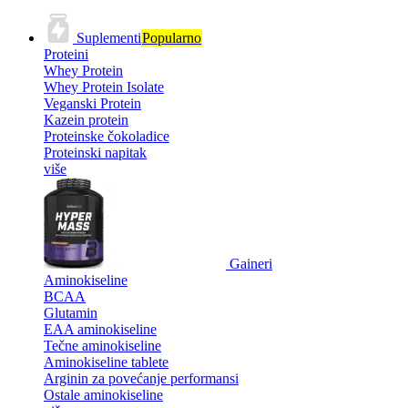
Suplementi
Popularno
Proteini
Whey Protein
Whey Protein Isolate
Veganski Protein
Kazein protein
Proteinske čokoladice
Proteinski napitak
više
Gaineri
Aminokiseline
BCAA
Glutamin
EAA aminokiseline
Tečne aminokiseline
Aminokiseline tablete
Arginin za povećanje performansi
Ostale aminokiseline