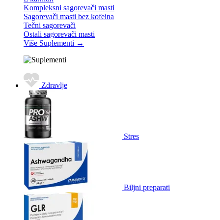
Kompleksni sagorevači masti
Sagorevači masti bez kofeina
Tečni sagorevači
Ostali sagorevači masti
Više Suplementi
→
Zdravlje
Stres
Biljni preparati