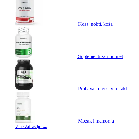
Kosa, nokti, koža
Suplementi za imunitet
Probava i digestivni trakt
Mozak i memorija
Više Zdravlje
→