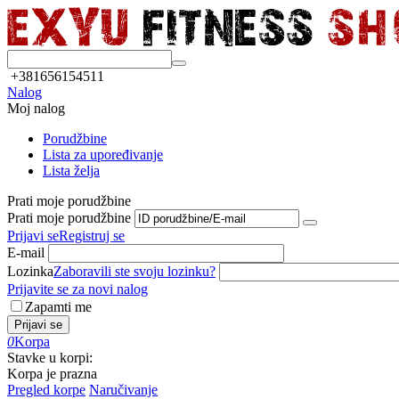
+381656154511
Nalog
Moj nalog
Porudžbine
Lista za upoređivanje
Lista želja
Prati moje porudžbine
Prati moje porudžbine
Prijavi se
Registruj se
E-mail
Lozinka
Zaboravili ste svoju lozinku?
Prijavite se za novi nalog
Zapamti me
Prijavi se
0
Korpa
Stavke u korpi:
Korpa je prazna
Pregled korpe
Naručivanje