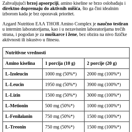
Zahvaljujući
brzoj apsorpciji
, amino kiseline se brzo oslobađaju i
direktno dopremaju do aktivnih mišića
, što ga čini idealnim
izborom kada je brz oporavak prioritet.
Azgard Nutrition EAA THOR Amino Complex je
naučno testiran
u internim laboratorijama, kao i u nezavisnim laboratorijama trećih
strana, i pogodan je za
muškarce i žene
, bez obzira na nivo fizičke
aktivnosti ili iskustvo u fitnesu.
Nutritivne vrednosti
Amino kiselina
1 porcija (10 g)
2 porcije (20 g)
L-Izoleucin
1000 mg (50%*)
2000 mg (100%*)
L-Leucin
1950 mg (50%*)
3900 mg (100%*)
L-Lizin
1500 mg (50%*)
3000 mg (100%*)
L-Metionin
500 mg (50%*)
1000 mg (100%*)
L-Fenilalanin
750 mg (50%*)
1500 mg (100%*)
L-Treonin
750 mg (50%*)
1500 mg (100%*)