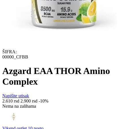
ŠIFRA:
00000_CFBB
Azgard EAA THOR Amino
Complex
Napišite utisak
2.610
rsd
2.900
rsd
-10%
Nema na zalihama
Vikend outlet 10 posto