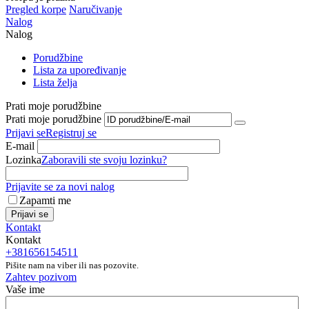
Pregled korpe
Naručivanje
Nalog
Nalog
Porudžbine
Lista za upoređivanje
Lista želja
Prati moje porudžbine
Prati moje porudžbine
Prijavi se
Registruj se
E-mail
Lozinka
Zaboravili ste svoju lozinku?
Prijavite se za novi nalog
Zapamti me
Prijavi se
Kontakt
Kontakt
+381656154511
Pišite nam na viber ili nas pozovite.
Zahtev pozivom
Vaše ime