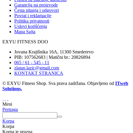
Garancija na proizvode
Česta pitanja i odgovori
Povrat i reklamacije
Politika privatnosti
Uslovi korišćenja
Mapa Sajta
EXYU FITNESS DOO
Jovana Krajišnika 16A, 11300 Smederevo
PIB: 107562683 | Matični br.: 20826894
065 / 61 - 545 - 11
zlatan.lazic@gmail.com
KONTAKT STRANICA
© EXYU Fitness Shop. Sva prava zadržana. Objavljeno od
ITweb
Solutions.
Meni
Pretraga
Korpa
Korpa
Korpa je prazna