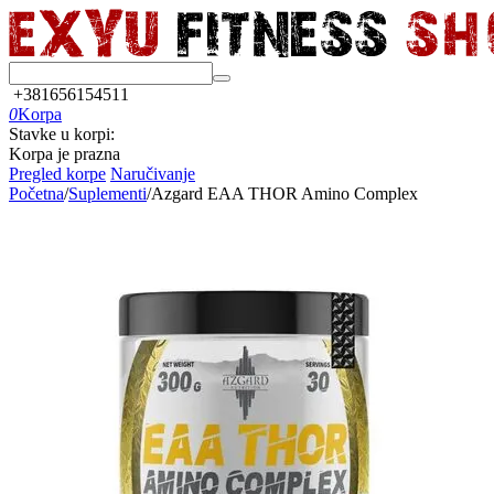
+381656154511
0
Korpa
Stavke u korpi:
Korpa je prazna
Pregled korpe
Naručivanje
Početna
/
Suplementi
/
Azgard EAA THOR Amino Complex