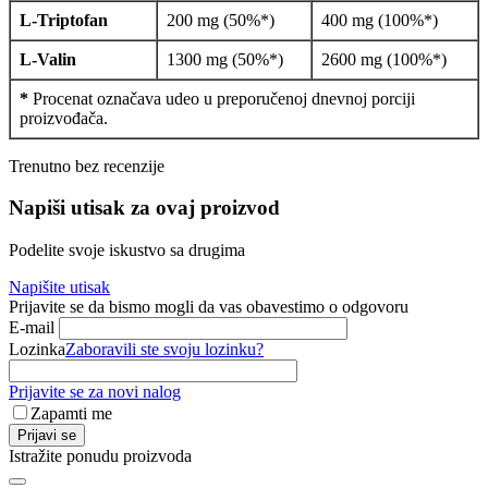
L-Triptofan
200 mg (50%*)
400 mg (100%*)
L-Valin
1300 mg (50%*)
2600 mg (100%*)
*
Procenat označava udeo u preporučenoj dnevnoj porciji
proizvođača.
Trenutno bez recenzije
Napiši utisak za ovaj proizvod
Podelite svoje iskustvo sa drugima
Napišite utisak
Prijavite se da bismo mogli da vas obavestimo o odgovoru
E-mail
Lozinka
Zaboravili ste svoju lozinku?
Prijavite se za novi nalog
Zapamti me
Prijavi se
Istražite ponudu proizvoda