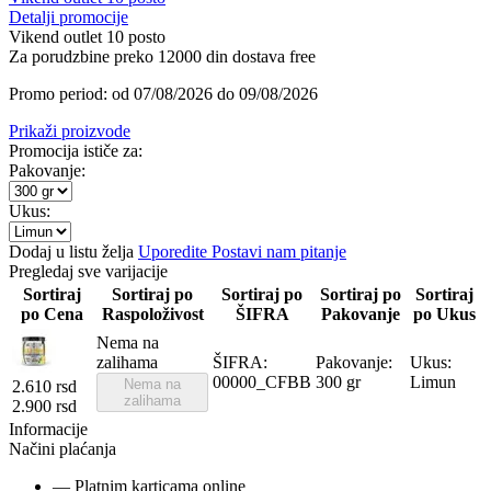
Detalji promocije
Vikend outlet 10 posto
Za porudzbine preko 12000 din dostava free
Promo period: od 07/08/2026 do 09/08/2026
Prikaži proizvode
Promocija ističe za:
Pakovanje:
Ukus:
Dodaj u listu želja
Uporedite
Postavi nam pitanje
Pregledaj sve varijacije
Sortiraj
Sortiraj po
Sortiraj po
Sortiraj po
Sortiraj
po Cena
Raspoloživost
ŠIFRA
Pakovanje
po Ukus
Nema na
zalihama
ŠIFRA:
Pakovanje:
Ukus:
00000_CFBB
300 gr
Limun
Nema na
2.610
rsd
zalihama
2.900
rsd
Informacije
Načini plaćanja
— Platnim karticama online