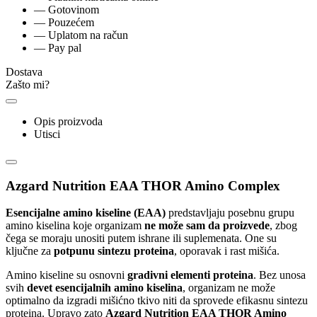
— Gotovinom
— Pouzećem
— Uplatom na račun
— Pay pal
Dostava
Zašto mi?
Opis proizvoda
Utisci
Azgard Nutrition EAA THOR Amino Complex
Esencijalne amino kiseline (EAA)
predstavljaju posebnu grupu
amino kiselina koje organizam
ne može sam da proizvede
, zbog
čega se moraju unositi putem ishrane ili suplemenata. One su
ključne za
potpunu sintezu proteina
, oporavak i rast mišića.
Amino kiseline su osnovni
gradivni elementi proteina
. Bez unosa
svih
devet esencijalnih amino kiselina
, organizam ne može
optimalno da izgradi mišićno tkivo niti da sprovede efikasnu sintezu
proteina. Upravo zato
Azgard Nutrition EAA THOR Amino