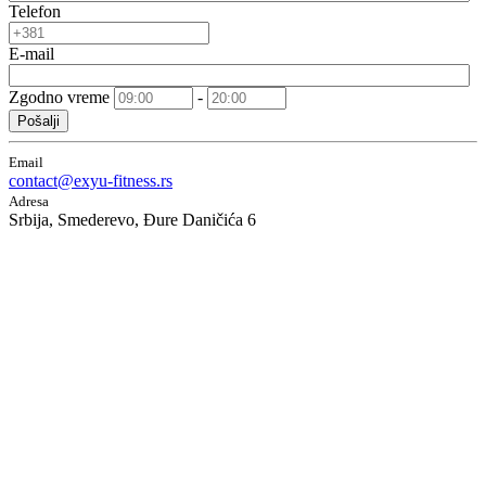
Telefon
E-mail
Zgodno vreme
-
Pošalji
Email
contact@exyu-fitness.rs
Adresa
Srbija, Smederevo, Đure Daničića 6