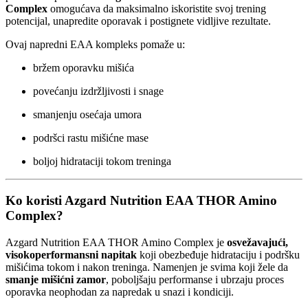
Complex
omogućava da maksimalno iskoristite svoj trening
potencijal, unapredite oporavak i postignete vidljive rezultate.
Ovaj napredni EAA kompleks pomaže u:
bržem oporavku mišića
povećanju izdržljivosti i snage
smanjenju osećaja umora
podršci rastu mišićne mase
boljoj hidrataciji tokom treninga
Ko koristi Azgard Nutrition EAA THOR Amino
Complex?
Azgard Nutrition EAA THOR Amino Complex je
osvežavajući,
visokoperformansni napitak
koji obezbeđuje hidrataciju i podršku
mišićima tokom i nakon treninga. Namenjen je svima koji žele da
smanje mišićni zamor
, poboljšaju performanse i ubrzaju proces
oporavka neophodan za napredak u snazi i kondiciji.