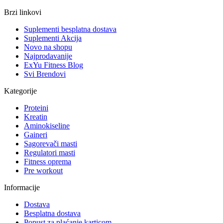
Brzi linkovi
Suplementi besplatna dostava
Suplementi Akcija
Novo na shopu
Najprodavanije
ExYu Fitness Blog
Svi Brendovi
Kategorije
Proteini
Kreatin
Aminokiseline
Gaineri
Sagorevači masti
Regulatori masti
Fitness oprema
Pre workout
Informacije
Dostava
Besplatna dostava
Popust za plaćanje karticom