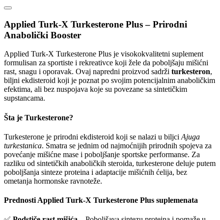
Applied Turk-X Turkesterone Plus – Prirodni
Anabolički Booster
Applied Turk-X Turkesterone Plus je visokokvalitetni suplement
formulisan za sportiste i rekreativce koji žele da poboljšaju mišićni
rast, snagu i oporavak. Ovaj napredni proizvod sadrži
turkesteron
,
biljni ekdisteroid koji je poznat po svojim potencijalnim anaboličkim
efektima, ali bez nuspojava koje su povezane sa sintetičkim
supstancama.
Šta je Turkesterone?
Turkesterone je prirodni ekdisteroid koji se nalazi u biljci
Ajuga
turkestanica
. Smatra se jednim od najmoćnijih prirodnih spojeva za
povećanje mišićne mase i poboljšanje sportske performanse. Za
razliku od sintetičkih anaboličkih steroida, turkesterone deluje putem
poboljšanja sinteze proteina i adaptacije mišićnih ćelija, bez
ometanja hormonske ravnoteže.
Prednosti Applied Turk-X Turkesterone Plus suplemenata
✅
Podstiče rast mišića
– Poboljšava sintezu proteina i pomaže u