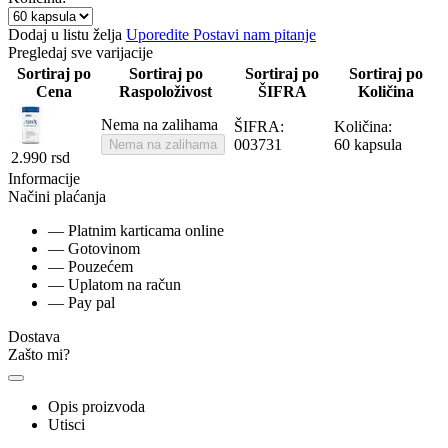
Dodaj u listu želja
Uporedite
Postavi nam pitanje
Pregledaj sve varijacije
Sortiraj po
Sortiraj po
Sortiraj po
Sortiraj po
Cena
Raspoloživost
ŠIFRA
Količina
Nema na zalihama
ŠIFRA:
Količina:
003731
60 kapsula
Nema na zalihama
2.990
rsd
Informacije
Načini plaćanja
— Platnim karticama online
— Gotovinom
— Pouzećem
— Uplatom na račun
— Pay pal
Dostava
Zašto mi?
Opis proizvoda
Utisci