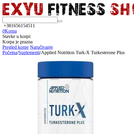
+381656154511
0
Korpa
Stavke u korpi:
Korpa je prazna
Pregled korpe
Naručivanje
Početna
/
Suplementi
/
Applied Nutrition Turk-X Turkesterone Plus