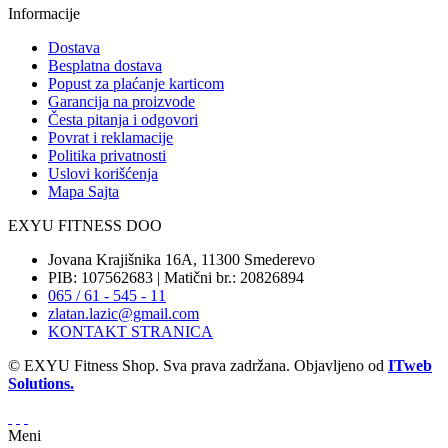
Informacije
Dostava
Besplatna dostava
Popust za plaćanje karticom
Garancija na proizvode
Česta pitanja i odgovori
Povrat i reklamacije
Politika privatnosti
Uslovi korišćenja
Mapa Sajta
EXYU FITNESS DOO
Jovana Krajišnika 16A, 11300 Smederevo
PIB: 107562683 | Matični br.: 20826894
065 / 61 - 545 - 11
zlatan.lazic@gmail.com
KONTAKT STRANICA
© EXYU Fitness Shop. Sva prava zadržana. Objavljeno od
ITweb
Solutions.
Meni