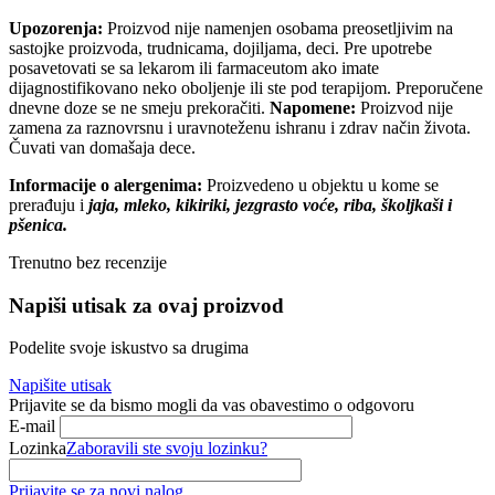
Upozorenja:
Proizvod nije namenjen osobama preosetljivim na
sastojke proizvoda, trudnicama, dojiljama, deci. Pre upotrebe
posavetovati se sa lekarom ili farmaceutom ako imate
dijagnostifikovano neko oboljenje ili ste pod terapijom. Preporučene
dnevne doze se ne smeju prekoračiti.
Napomene
:
Proizvod nije
zamena za raznovrsnu i uravnoteženu ishranu i zdrav način života.
Čuvati van domašaja dece.
Informacije o alergenima:
Proizvedeno u objektu u kome se
prerađuju i
jaja, mleko, kikiriki, jezgrasto voće, riba, školjkaši i
pšenica.
Trenutno bez recenzije
Napiši utisak za ovaj proizvod
Podelite svoje iskustvo sa drugima
Napišite utisak
Prijavite se da bismo mogli da vas obavestimo o odgovoru
E-mail
Lozinka
Zaboravili ste svoju lozinku?
Prijavite se za novi nalog