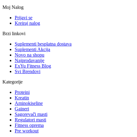
Moj Nalog
Prijavi se
Kreiraj nalog
Brzi linkovi
Suplementi besplatna dostava
Suplementi Akcija
Novo na shopu
Najprodavanije
ExYu Fitness Blog
Svi Brendovi
Kategorije
Proteini
Kreatin
Aminokiseline
Gaineri
Sagorevači masti
Regulatori masti
Fitness oprema
Pre workout