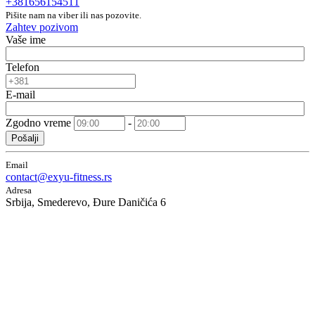
+381656154511
Pišite nam na viber ili nas pozovite.
Zahtev pozivom
Vaše ime
Telefon
E-mail
Zgodno vreme
-
Pošalji
Email
contact@exyu-fitness.rs
Adresa
Srbija, Smederevo, Đure Daničića 6