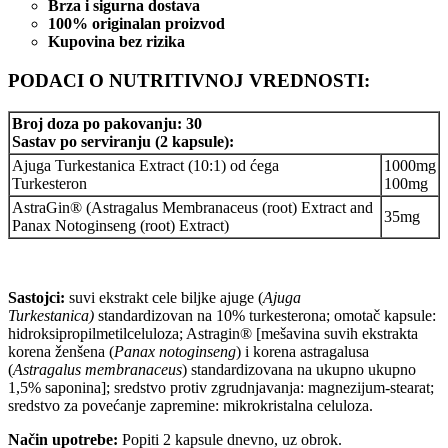
Brza i sigurna dostava
100% originalan proizvod
Kupovina bez rizika
PODACI O NUTRITIVNOJ VREDNOSTI:
Broj doza po pakovanju: 30
Sastav po serviranju (2 kapsule):
Ajuga Turkestanica Extract (10:1) od ćega
1000mg
Turkesteron
100mg
AstraGin® (Astragalus Membranaceus (root) Extract and
35mg
Panax Notoginseng (root) Extract)
Sastojci:
suvi ekstrakt cele biljke ajuge (
Ajuga
Turkestanica)
standardizovan na 10% turkesterona; omotač kapsule:
hidroksipropilmetilceluloza; Astragin® [mešavina suvih ekstrakta
korena ženšena (
Panax notoginseng
) i korena astragalusa
(
Astragalus membranaceus
) standardizovana na ukupno ukupno
1,5% saponina]; sredstvo protiv zgrudnjavanja: magnezijum-stearat;
sredstvo za povećanje zapremine: mikrokristalna celuloza.
Način upotrebe:
Popiti 2 kapsule dnevno, uz obrok.