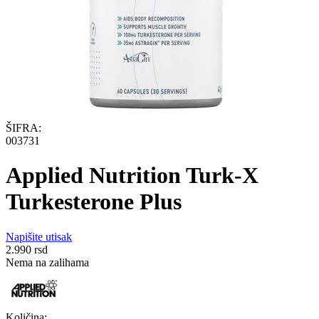
ŠIFRA:
003731
Applied Nutrition Turk-X
Turkesterone Plus
Napišite utisak
2.990
rsd
Nema na zalihama
Količina: