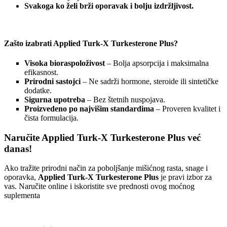
Svakoga ko želi brži oporavak i bolju izdržljivost.
Zašto izabrati Applied Turk-X Turkesterone Plus?
Visoka bioraspoloživost
– Bolja apsorpcija i maksimalna
efikasnost.
Prirodni sastojci
– Ne sadrži hormone, steroide ili sintetičke
dodatke.
Sigurna upotreba
– Bez štetnih nuspojava.
Proizvedeno po najvišim standardima
– Proveren kvalitet i
čista formulacija.
Naručite Applied Turk-X Turkesterone Plus već
danas!
Ako tražite prirodni način za poboljšanje mišićnog rasta, snage i
oporavka,
Applied Turk-X Turkesterone Plus
je pravi izbor za
vas. Naručite online i iskoristite sve prednosti ovog moćnog
suplementa