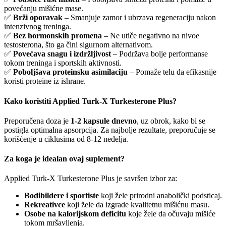
povećanju mišićne mase.
✅
Brži oporavak
– Smanjuje zamor i ubrzava regeneraciju nakon
intenzivnog treninga.
✅
Bez hormonskih promena
– Ne utiče negativno na nivoe
testosterona, što ga čini sigurnom alternativom.
✅
Povećava snagu i izdržljivost
– Podržava bolje performanse
tokom treninga i sportskih aktivnosti.
✅
Poboljšava proteinsku asimilaciju
– Pomaže telu da efikasnije
koristi proteine iz ishrane.
Kako koristiti Applied Turk-X Turkesterone Plus?
Preporučena doza je
1-2 kapsule dnevno
, uz obrok, kako bi se
postigla optimalna apsorpcija. Za najbolje rezultate, preporučuje se
korišćenje u ciklusima od 8-12 nedelja.
Za koga je idealan ovaj suplement?
Applied Turk-X Turkesterone Plus je savršen izbor za:
Bodibildere i sportiste
koji žele prirodni anabolički podsticaj.
Rekreativce
koji žele da izgrade kvalitetnu mišićnu masu.
Osobe na kalorijskom deficitu
koje žele da očuvaju mišiće
tokom mršavljenja.