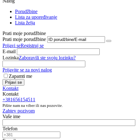
Nalog
Porudžbine
Lista za upoređivanje
Lista želja
Prati moje porudžbine
Prati moje porudžbine
Prijavi se
Registruj se
E-mail
Lozinka
Zaboravili ste svoju lozinku?
Prijavite se za novi nalog
Zapamti me
Prijavi se
Kontakt
Kontakt
+381656154511
Pišite nam na viber ili nas pozovite.
Zahtev pozivom
Vaše ime
Telefon