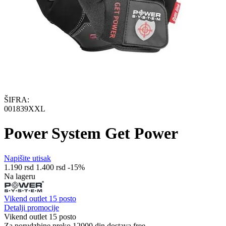
ŠIFRA:
001839XXL
Power System Get Power
Napišite utisak
1.190
rsd
1.400
rsd
-15%
Na lageru
Vikend outlet 15 posto
Detalji promocije
Vikend outlet 15 posto
Za porudzbine preko 12000 din dostava free