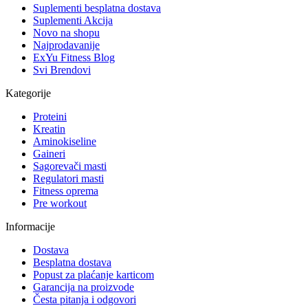
Suplementi besplatna dostava
Suplementi Akcija
Novo na shopu
Najprodavanije
ExYu Fitness Blog
Svi Brendovi
Kategorije
Proteini
Kreatin
Aminokiseline
Gaineri
Sagorevači masti
Regulatori masti
Fitness oprema
Pre workout
Informacije
Dostava
Besplatna dostava
Popust za plaćanje karticom
Garancija na proizvode
Česta pitanja i odgovori