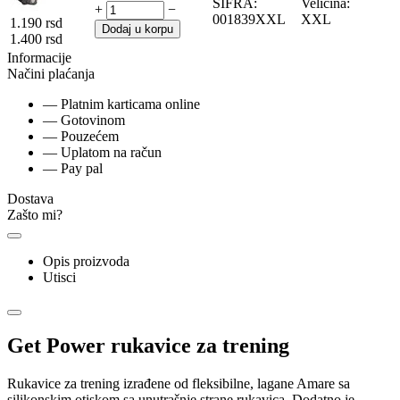
ŠIFRA:
Veličina:
+
−
001839XXL
XXL
1.190
rsd
Dodaj u korpu
1.400
rsd
Informacije
Načini plaćanja
— Platnim karticama online
— Gotovinom
— Pouzećem
— Uplatom na račun
— Pay pal
Dostava
Zašto mi?
Opis proizvoda
Utisci
Get Power rukavice za trening
Rukavice za trening izrađene od fleksibilne, lagane Amare sa
silikonskim otiskom sa unutrašnje strane rukavica. Dodatno je