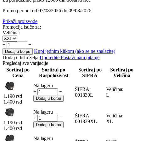
Promo period: od 07/08/2026 do 09/08/2026
Prikaži proizvode
Promocija ističe za:
Veličina:
+
−
Kupi jednim klikom (ako se ne snalazite)
Dodaj u korpu
Dodaj u listu želja
Uporedite
Postavi nam pitanje
Pregledaj sve varijacije
Sortiraj po
Sortiraj po
Sortiraj po
Sortiraj po
Cena
Raspoloživost
ŠIFRA
Veličina
Na lageru
ŠIFRA:
Veličina:
+
−
001839L
L
1.190
rsd
Dodaj u korpu
1.400
rsd
Na lageru
ŠIFRA:
Veličina:
+
−
001839XL
XL
1.190
rsd
Dodaj u korpu
1.400
rsd
Na lageru