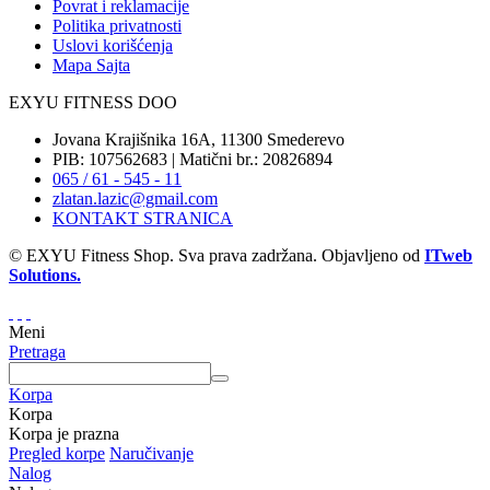
Povrat i reklamacije
Politika privatnosti
Uslovi korišćenja
Mapa Sajta
EXYU FITNESS DOO
Jovana Krajišnika 16A, 11300 Smederevo
PIB: 107562683 | Matični br.: 20826894
065 / 61 - 545 - 11
zlatan.lazic@gmail.com
KONTAKT STRANICA
© EXYU Fitness Shop. Sva prava zadržana. Objavljeno od
ITweb
Solutions.
Meni
Pretraga
Korpa
Korpa
Korpa je prazna
Pregled korpe
Naručivanje
Nalog