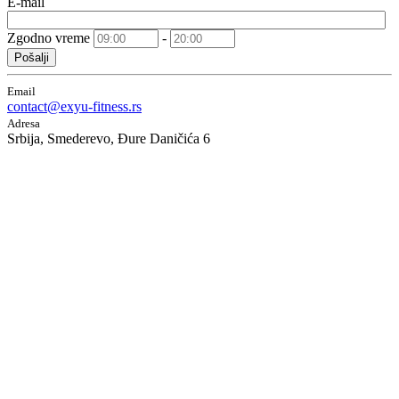
E-mail
Zgodno vreme
-
Pošalji
Email
contact@exyu-fitness.rs
Adresa
Srbija, Smederevo, Đure Daničića 6