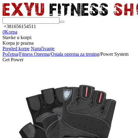
+381656154511
0
Korpa
Stavke u korpi:
Korpa je prazna
Pregled korpe
Naručivanje
Početna
/
Fitness Oprema
/
Ostala oprema za trening
/
Power System
Get Power