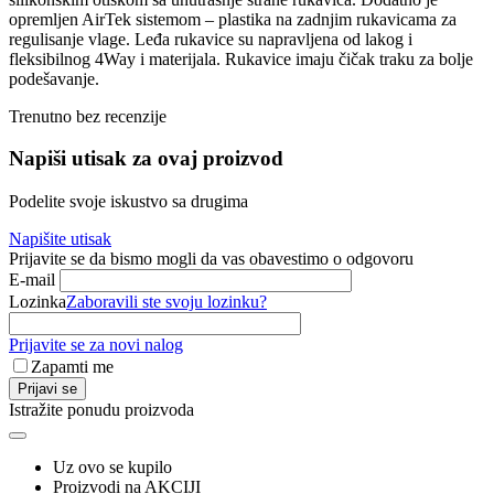
opremljen AirTek sistemom – plastika na zadnjim rukavicama za
regulisanje vlage. Leđa rukavice su napravljena od lakog i
fleksibilnog 4Way i materijala. Rukavice imaju čičak traku za bolje
podešavanje.
Trenutno bez recenzije
Napiši utisak za ovaj proizvod
Podelite svoje iskustvo sa drugima
Napišite utisak
Prijavite se da bismo mogli da vas obavestimo o odgovoru
E-mail
Lozinka
Zaboravili ste svoju lozinku?
Prijavite se za novi nalog
Zapamti me
Prijavi se
Istražite ponudu proizvoda
Uz ovo se kupilo
Proizvodi na AKCIJI