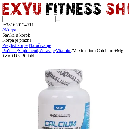
+381656154511
0
Korpa
Stavke u korpi:
Korpa je prazna
Pregled korpe
Naručivanje
Početna
/
Suplementi
/
Zdravlje
/
Vitamini
/
Maximalium Calcijum +Mg
+Zn +D3, 30 tabl