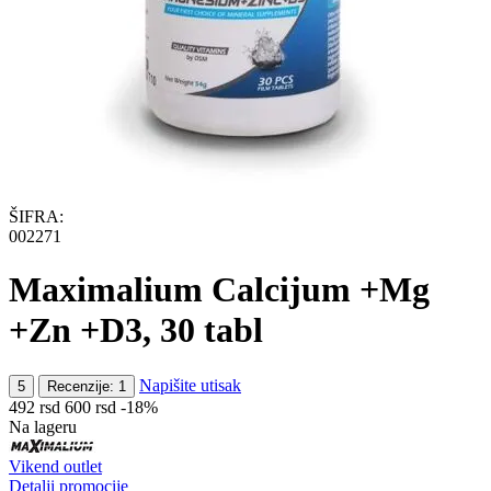
ŠIFRA:
002271
Maximalium Calcijum +Mg
+Zn +D3, 30 tabl
Napišite utisak
5
Recenzije: 1
‍492‍
rsd
‍600‍
rsd
-18%
Na lageru
Vikend outlet
Detalji promocije