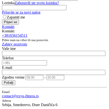
Lozinka
Zaboravili ste svoju lozinku?
Prijavite se za novi nalog
Zapamti me
Prijavi se
Kontakt
Kontakt
+381656154511
Pišite nam na viber ili nas pozovite.
Zahtev pozivom
Vaše ime
Telefon
E-mail
Zgodno vreme
-
Pošalji
Email
contact@exyu-fitness.rs
Adresa
Srbija, Smederevo, Đure Daničića 6