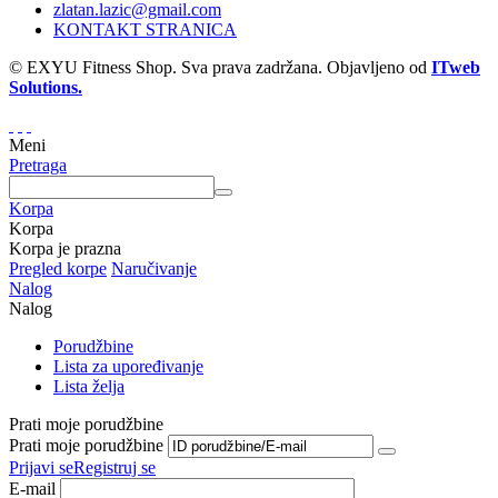
zlatan.lazic@gmail.com
KONTAKT STRANICA
© EXYU Fitness Shop. Sva prava zadržana. Objavljeno od
ITweb
Solutions.
Meni
Pretraga
Korpa
Korpa
Korpa je prazna
Pregled korpe
Naručivanje
Nalog
Nalog
Porudžbine
Lista za upoređivanje
Lista želja
Prati moje porudžbine
Prati moje porudžbine
Prijavi se
Registruj se
E-mail