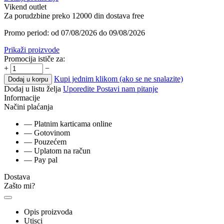
Vikend outlet
Za porudzbine preko 12000 din dostava free
Promo period: od 07/08/2026 do 09/08/2026
Prikaži proizvode
Promocija ističe za:
+
−
Kupi jednim klikom (ako se ne snalazite)
Dodaj u korpu
Dodaj u listu želja
Uporedite
Postavi nam pitanje
Informacije
Načini plaćanja
— Platnim karticama online
— Gotovinom
— Pouzećem
— Uplatom na račun
— Pay pal
Dostava
Zašto mi?
Opis proizvoda
Utisci