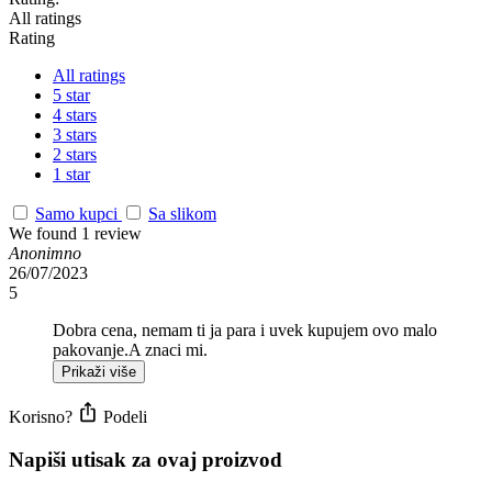
All ratings
Rating
All ratings
5 star
4 stars
3 stars
2 stars
1 star
Samo kupci
Sa slikom
We found 1 review
Anonimno
26/07/2023
5
Dobra cena, nemam ti ja para i uvek kupujem ovo malo
pakovanje.A znaci mi.
Prikaži više
Korisno?
Podeli
Napiši utisak za ovaj proizvod