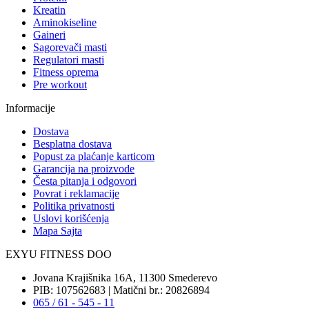
Kreatin
Aminokiseline
Gaineri
Sagorevači masti
Regulatori masti
Fitness oprema
Pre workout
Informacije
Dostava
Besplatna dostava
Popust za plaćanje karticom
Garancija na proizvode
Česta pitanja i odgovori
Povrat i reklamacije
Politika privatnosti
Uslovi korišćenja
Mapa Sajta
EXYU FITNESS DOO
Jovana Krajišnika 16A, 11300 Smederevo
PIB: 107562683 | Matični br.: 20826894
065 / 61 - 545 - 11