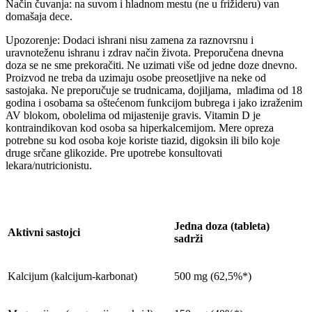
Način čuvanja: na suvom i hladnom mestu (ne u frižideru) van
domašaja dece.
Upozorenje: Dodaci ishrani nisu zamena za raznovrsnu i
uravnoteženu ishranu i zdrav način života. Preporučena dnevna
doza se ne sme prekoračiti. Ne uzimati više od jedne doze dnevno.
Proizvod ne treba da uzimaju osobe preosetljive na neke od
sastojaka. Ne preporučuje se trudnicama, dojiljama, mlađima od 18
godina i osobama sa oštećenom funkcijom bubrega i jako izraženim
AV blokom, obolelima od mijastenije gravis. Vitamin D je
kontraindikovan kod osoba sa hiperkalcemijom. Mere opreza
potrebne su kod osoba koje koriste tiazid, digoksin ili bilo koje
druge srčane glikozide. Pre upotrebe konsultovati
lekara/nutricionistu.
Jedna doza (tableta)
Aktivni sastojci
sadrži
Kalcijum (kalcijum-karbonat)
500 mg (62,5%*)