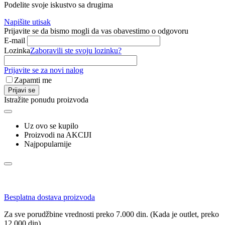
Podelite svoje iskustvo sa drugima
Napišite utisak
Prijavite se da bismo mogli da vas obavestimo o odgovoru
E-mail
Lozinka
Zaboravili ste svoju lozinku?
Prijavite se za novi nalog
Zapamti me
Prijavi se
Istražite ponudu proizvoda
Uz ovo se kupilo
Proizvodi na AKCIJI
Najpopularnije
Besplatna dostava proizvoda
Za sve porudžbine vrednosti preko 7.000 din. (Kada je outlet, preko
12.000 din)