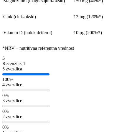
Magnezijum (magnezijum-oksid)
150 mg (40%*)
Cink (cink-oksid)
12 mg (120%*)
Vitamin D (holekalciferol)
10 μg (200%*)
*NRV – nutritivna referentna vrednost
5
Recenzije: 1
5 zvezdica
100%
4 zvezdice
0%
3 zvezdice
0%
2 zvezdice
0%