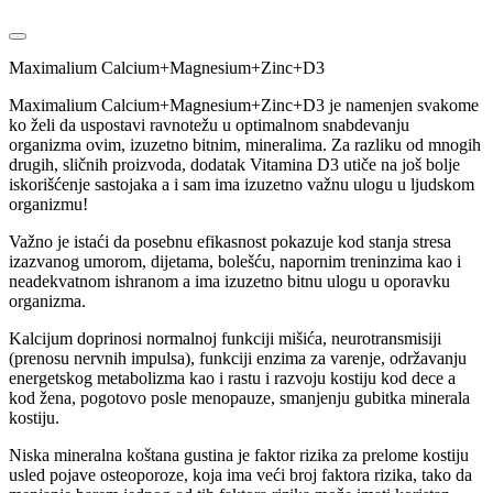
Maximalium Calcium+Magnesium+Zinc+D3
Maximalium Calcium+Magnesium+Zinc+D3 je namenjen svakome
ko želi da uspostavi ravnotežu u optimalnom snabdevanju
organizma ovim, izuzetno bitnim, mineralima. Za razliku od mnogih
drugih, sličnih proizvoda, dodatak Vitamina D3 utiče na još bolje
iskorišćenje sastojaka a i sam ima izuzetno važnu ulogu u ljudskom
organizmu!
Važno je istaći da posebnu efikasnost pokazuje kod stanja stresa
izazvanog umorom, dijetama, bolešću, napornim treninzima kao i
neadekvatnom ishranom a ima izuzetno bitnu ulogu u oporavku
organizma.
Kalcijum doprinosi normalnoj funkciji mišića, neurotransmisiji
(prenosu nervnih impulsa), funkciji enzima za varenje, održavanju
energetskog metabolizma kao i rastu i razvoju kostiju kod dece a
kod žena, pogotovo posle menopauze, smanjenju gubitka minerala
kostiju.
Niska mineralna koštana gustina je faktor rizika za prelome kostiju
usled pojave osteoporoze, koja ima veći broj faktora rizika, tako da