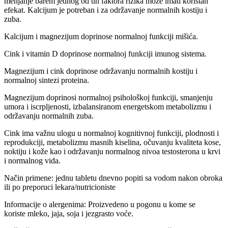
menjanje barem jednog od tih faktora rizika može imati koristan
efekat. Kalcijum je potreban i za održavanje normalnih kostiju i
zuba.
Kalcijum i magnezijum doprinose normalnoj funkciji mišića.
Cink i vitamin D doprinose normalnoj funkciji imunog sistema.
Magnezijum i cink doprinose održavanju normalnih kostiju i
normalnoj sintezi proteina.
Magnezijum doprinosi normalnoj psihološkoj funkciji, smanjenju
umora i iscrpljenosti, izbalansiranom energetskom metabolizmu i
održavanju normalnih zuba.
Cink ima važnu ulogu u normalnoj kognitivnoj funkciji, plodnosti i
reprodukciji, metabolizmu masnih kiselina, očuvanju kvaliteta kose,
noktiju i kože kao i održavanju normalnog nivoa testosterona u krvi
i normalnog vida.
Način primene: jednu tabletu dnevno popiti sa vodom nakon obroka
ili po preporuci lekara/nutricioniste
Informacije o alergenima: Proizvedeno u pogonu u kome se
koriste mleko, jaja, soja i jezgrasto voće.