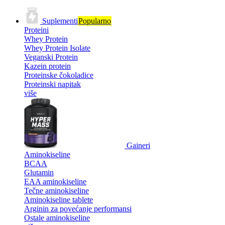
Suplementi
Popularno
Proteini
Whey Protein
Whey Protein Isolate
Veganski Protein
Kazein protein
Proteinske čokoladice
Proteinski napitak
više
Gaineri
Aminokiseline
BCAA
Glutamin
EAA aminokiseline
Tečne aminokiseline
Aminokiseline tablete
Arginin za povećanje performansi
Ostale aminokiseline