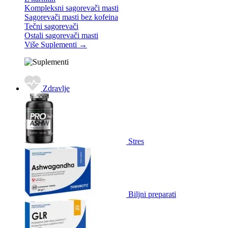
Kompleksni sagorevači masti
Sagorevači masti bez kofeina
Tečni sagorevači
Ostali sagorevači masti
Više Suplementi
→
Zdravlje
Stres
Biljni preparati