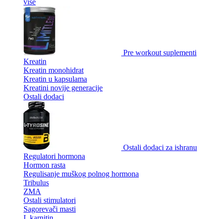
više
Pre workout suplementi
Kreatin
Kreatin monohidrat
Kreatin u kapsulama
Kreatini novije generacije
Ostali dodaci
Ostali dodaci za ishranu
Regulatori hormona
Hormon rasta
Regulisanje muškog polnog hormona
Tribulus
ZMA
Ostali stimulatori
Sagorevači masti
L karnitin