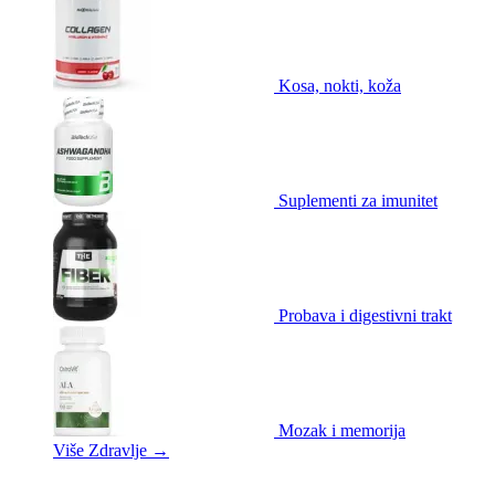
Kosa, nokti, koža
Suplementi za imunitet
Probava i digestivni trakt
Mozak i memorija
Više Zdravlje
→