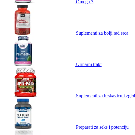
Omega 3
Suplementi za bolji rad srca
Urinarni trakt
Suplementi za hrskavicu i zgl
Preparati za seks i potenciju