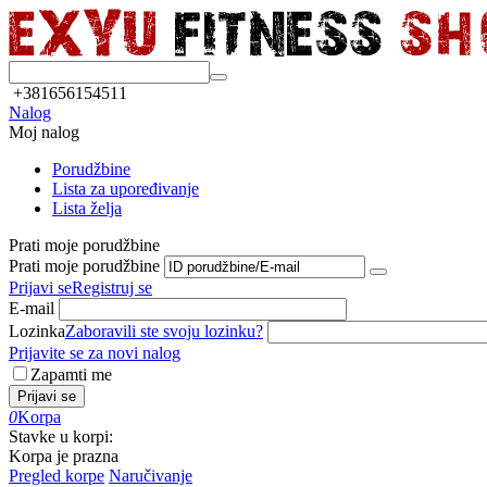
+381656154511
Nalog
Moj nalog
Porudžbine
Lista za upoređivanje
Lista želja
Prati moje porudžbine
Prati moje porudžbine
Prijavi se
Registruj se
E-mail
Lozinka
Zaboravili ste svoju lozinku?
Prijavite se za novi nalog
Zapamti me
Prijavi se
0
Korpa
Stavke u korpi:
Korpa je prazna
Pregled korpe
Naručivanje