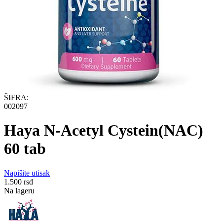
ŠIFRA:
002097
Haya N-Acetyl Cystein(NAC)
60 tab
Napišite utisak
1.500
rsd
Na lageru