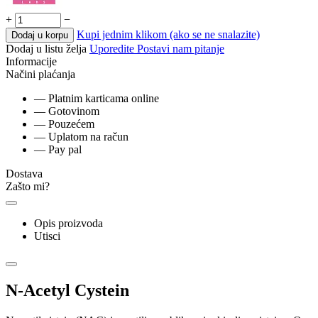
+
−
Kupi jednim klikom (ako se ne snalazite)
Dodaj u korpu
Dodaj u listu želja
Uporedite
Postavi nam pitanje
Informacije
Načini plaćanja
— Platnim karticama online
— Gotovinom
— Pouzećem
— Uplatom na račun
— Pay pal
Dostava
Zašto mi?
Opis proizvoda
Utisci
N-Acetyl Cystein