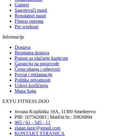
Gaineri
Sagorevači masti
Regulatori masti
Fitness oprema
Pre workout
Informacije
Dostava
Besplatna dostava
Popust za plaćanje karticom
Garancija na proizvode
Česta pitanja i odgovori
Povrat i reklamacije
Politika privatnosti
Uslovi korišćenja
Mapa Sajta
EXYU FITNESS DOO
Jovana Krajišnika 16A, 11300 Smederevo
PIB: 107562683 | Matični br.: 20826894
065 / 61 - 545 - 11
zlatan.lazic@gmail.com
KONTAKT STRANICA