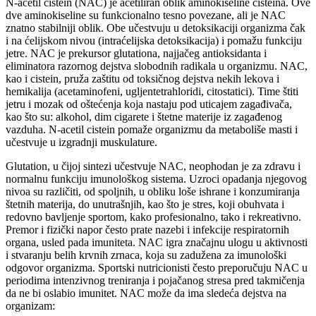
N-acetil cistein (NAC) je acetiliran oblik aminokiseline cisteina. Ove
dve aminokiseline su funkcionalno tesno povezane, ali je NAC
znatno stabilniji oblik. Obe učestvuju u detoksikaciji organizma čak
i na ćelijskom nivou (intraćelijska detoksikacija) i pomažu funkciju
jetre. NAC je prekursor glutationa, najjačeg antioksidanta i
eliminatora razornog dejstva slobodnih radikala u organizmu. NAC,
kao i cistein, pruža zaštitu od toksičnog dejstva nekih lekova i
hemikalija (acetaminofeni, ugljentetrahloridi, citostatici). Time štiti
jetru i mozak od oštećenja koja nastaju pod uticajem zagađivača,
kao što su: alkohol, dim cigarete i štetne materije iz zagađenog
vazduha. N-acetil cistein pomaže organizmu da metaboliše masti i
učestvuje u izgradnji muskulature.
Glutation, u čijoj sintezi učestvuje NAC, neophodan je za zdravu i
normalnu funkciju imunološkog sistema. Uzroci opadanja njegovog
nivoa su različiti, od spoljnih, u obliku loše ishrane i konzumiranja
štetnih materija, do unutrašnjih, kao što je stres, koji obuhvata i
redovno bavljenje sportom, kako profesionalno, tako i rekreativno.
Premor i fizički napor često prate nazebi i infekcije respiratornih
organa, usled pada imuniteta. NAC igra značajnu ulogu u aktivnosti
i stvaranju belih krvnih zrnaca, koja su zadužena za imunološki
odgovor organizma. Sportski nutricionisti često preporučuju NAC u
periodima intenzivnog treniranja i pojačanog stresa pred takmičenja
da ne bi oslabio imunitet. NAC može da ima sledeća dejstva na
organizam: