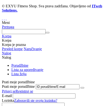
© EXYU Fitness Shop. Sva prava zadržana. Objavljeno od
ITweb
Solutions.
Meni
Pretraga
Korpa
Korpa
Korpa je prazna
Pregled korpe
Naručivanje
Nalog
Nalog
Porudžbine
Lista za upoređivanje
Lista želja
Prati moje porudžbine
Prati moje porudžbine
Prijavi se
Registruj se
E-mail
Lozinka
Zaboravili ste svoju lozinku?