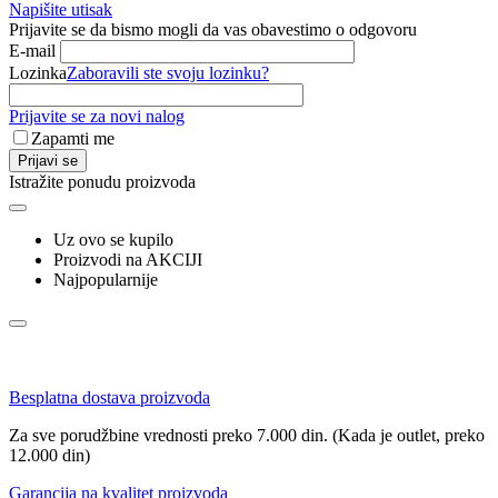
Napišite utisak
Prijavite se da bismo mogli da vas obavestimo o odgovoru
E-mail
Lozinka
Zaboravili ste svoju lozinku?
Prijavite se za novi nalog
Zapamti me
Prijavi se
Istražite ponudu proizvoda
Uz ovo se kupilo
Proizvodi na AKCIJI
Najpopularnije
Besplatna dostava proizvoda
Za sve porudžbine vrednosti preko 7.000 din. (Kada je outlet, preko
12.000 din)
Garancija na kvalitet proizvoda