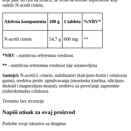
sadrže N-acetil cistein.
Aktivna komponenta
100 g
1 tableta
%NRV*
N-acetil cistein
54,7 g
600 mg
**
*NRV
- nutritivna referentna vrednost.
**
- nutritivna referentna vrednost nije ustanovljena
Sastojci:
N-acetil-L-cistein, stabilizatori (kalcijum-fosfat i celulozna
guma), sredstva protiv zgrudvavanja (stearinska kiselina, silicijum-
dioksid i magnezijum-stearat), sredstvo za povećanje zapremine
(mikrokristalna celuloza).
Trenutno bez recenzije
Napiši utisak za ovaj proizvod
Podelite svoje iskustvo sa drugima