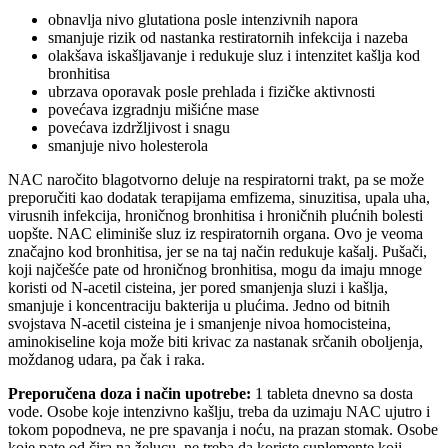
obnavlja nivo glutationa posle intenzivnih napora
smanjuje rizik od nastanka restiratornih infekcija i nazeba
olakšava iskašljavanje i redukuje sluz i intenzitet kašlja kod
bronhitisa
ubrzava oporavak posle prehlada i fizičke aktivnosti
povećava izgradnju mišićne mase
povećava izdržljivost i snagu
smanjuje nivo holesterola
NAC naročito blagotvorno deluje na respiratorni trakt, pa se može
preporučiti kao dodatak terapijama emfizema, sinuzitisa, upala uha,
virusnih infekcija, hroničnog bronhitisa i hroničnih plućnih bolesti
uopšte. NAC eliminiše sluz iz respiratornih organa. Ovo je veoma
značajno kod bronhitisa, jer se na taj način redukuje kašalj. Pušači,
koji najčešće pate od hroničnog bronhitisa, mogu da imaju mnoge
koristi od N-acetil cisteina, jer pored smanjenja sluzi i kašlja,
smanjuje i koncentraciju bakterija u plućima. Jedno od bitnih
svojstava N-acetil cisteina je i smanjenje nivoa homocisteina,
aminokiseline koja može biti krivac za nastanak srčanih oboljenja,
moždanog udara, pa čak i raka.
Preporučena doza i način upotrebe:
1 tableta dnevno sa dosta
vode. Osobe koje intenzivno kašlju, treba da uzimaju NAC ujutro i
tokom popodneva, ne pre spavanja i noću, na prazan stomak. Osobe
koje pate od čira na želucu, ne treba da koriste suplemente koji