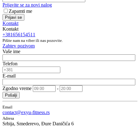
Prijavite se za novi nalog
Zapamti me
Prijavi se
Kontakt
Kontakt
+381656154511
Pišite nam na viber ili nas pozovite.
Zahtev pozivom
Vaše ime
Telefon
E-mail
Zgodno vreme
-
Pošalji
Email
contact@exyu-fitness.rs
Adresa
Srbija, Smederevo, Đure Daničića 6