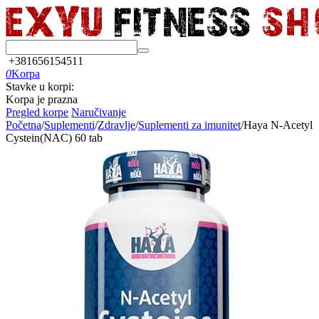
+381656154511
0
Korpa
Stavke u korpi:
Korpa je prazna
Pregled korpe
Naručivanje
Početna
/
Suplementi
/
Zdravlje
/
Suplementi za imunitet
/
Haya N-Acetyl
Cystein(NAC) 60 tab