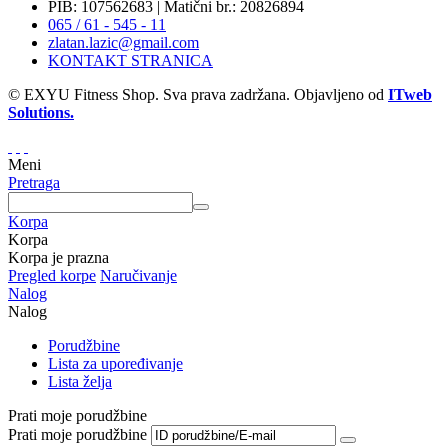
PIB: 107562683 | Matični br.: 20826894
065 / 61 - 545 - 11
zlatan.lazic@gmail.com
KONTAKT STRANICA
© EXYU Fitness Shop. Sva prava zadržana. Objavljeno od
ITweb
Solutions.
Meni
Pretraga
Korpa
Korpa
Korpa je prazna
Pregled korpe
Naručivanje
Nalog
Nalog
Porudžbine
Lista za upoređivanje
Lista želja
Prati moje porudžbine
Prati moje porudžbine