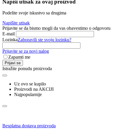
Napiši utisak za ovaj proizvod
Podelite svoje iskustvo sa drugima
Napišite utisak
Prijavite se da bismo mogli da vas obavestimo o odgovoru
E-mail
Lozinka
Zaboravili ste svoju lozinku?
Prijavite se za novi nalog
Zapamti me
Prijavi se
Istražite ponudu proizvoda
Uz ovo se kupilo
Proizvodi na AKCIJI
Najpopularnije
Besplatna dostava proizvoda