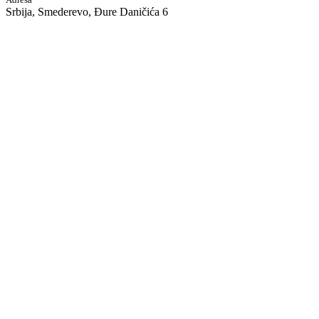
Srbija, Smederevo, Đure Daničića 6