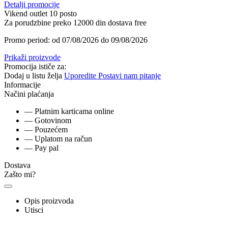
Detalji promocije
Vikend outlet 10 posto
Za porudzbine preko 12000 din dostava free
Promo period: od 07/08/2026 do 09/08/2026
Prikaži proizvode
Promocija ističe za:
Dodaj u listu želja
Uporedite
Postavi nam pitanje
Informacije
Načini plaćanja
— Platnim karticama online
— Gotovinom
— Pouzećem
— Uplatom na račun
— Pay pal
Dostava
Zašto mi?
Opis proizvoda
Utisci