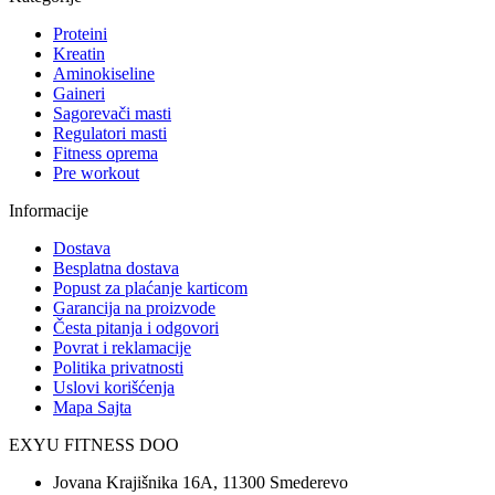
Proteini
Kreatin
Aminokiseline
Gaineri
Sagorevači masti
Regulatori masti
Fitness oprema
Pre workout
Informacije
Dostava
Besplatna dostava
Popust za plaćanje karticom
Garancija na proizvode
Česta pitanja i odgovori
Povrat i reklamacije
Politika privatnosti
Uslovi korišćenja
Mapa Sajta
EXYU FITNESS DOO
Jovana Krajišnika 16A, 11300 Smederevo