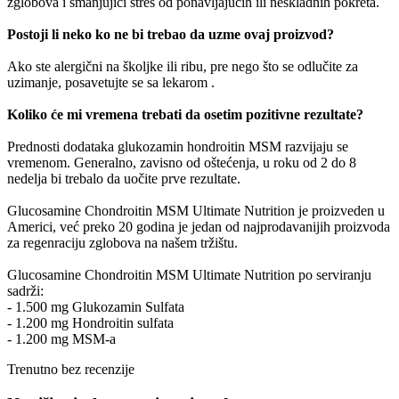
zglobova i smanjujići stres od ponavljajućih ili neskladnih pokreta.
Postoji li neko ko ne bi trebao da uzme ovaj proizvod?
Ako ste alergični na školjke ili ribu, pre nego što se odlučite za
uzimanje, posavetujte se sa lekarom .
Koliko će mi vremena trebati da osetim pozitivne rezultate?
Prednosti dodataka glukozamin hondroitin MSM razvijaju se
vremenom. Generalno, zavisno od oštećenja, u roku od 2 do 8
nedelja bi trebalo da uočite prve rezultate.
Glucosamine Chondroitin MSM Ultimate Nutrition je proizveden u
Americi, već preko 20 godina je jedan od najprodavanijih proizvoda
za regenraciju zglobova na našem tržištu.
Glucosamine Chondroitin MSM Ultimate Nutrition po serviranju
sadrži:
- 1.500 mg Glukozamin Sulfata
- 1.200 mg Hondroitin sulfata
- 1.200 mg MSM-a
Trenutno bez recenzije