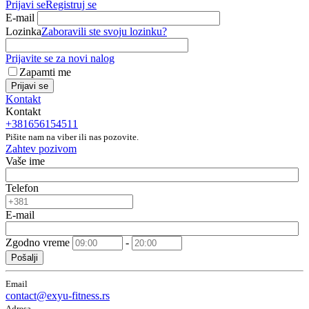
Prijavi se
Registruj se
E-mail
Lozinka
Zaboravili ste svoju lozinku?
Prijavite se za novi nalog
Zapamti me
Prijavi se
Kontakt
Kontakt
+381656154511
Pišite nam na viber ili nas pozovite.
Zahtev pozivom
Vaše ime
Telefon
E-mail
Zgodno vreme
-
Pošalji
Email
contact@exyu-fitness.rs
Adresa