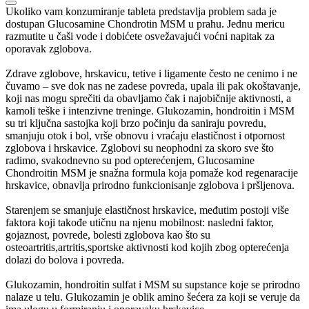
Ukoliko vam konzumiranje tableta predstavlja problem sada je
dostupan Glucosamine Chondrotin MSM u prahu. Jednu mericu
razmutite u čaši vode i dobićete osvežavajući voćni napitak za
oporavak zglobova.
Zdrave zglobove, hrskavicu, tetive i ligamente često ne cenimo i ne
čuvamo – sve dok nas ne zadese povreda, upala ili pak okoštavanje,
koji nas mogu sprečiti da obavljamo čak i najobičnije aktivnosti, a
kamoli teške i intenzivne treninge. Glukozamin, hondroitin i MSM
su tri ključna sastojka koji brzo počinju da saniraju povredu,
smanjuju otok i bol, vrše obnovu i vraćaju elastičnost i otpornost
zglobova i hrskavice. Zglobovi su neophodni za skoro sve što
radimo, svakodnevno su pod opterećenjem, Glucosamine
Chondroitin MSM je snažna formula koja pomaže kod regenaracije
hrskavice, obnavlja prirodno funkcionisanje zglobova i pršljenova.
Starenjem se smanjuje elastičnost hrskavice, međutim postoji više
faktora koji takođe utičnu na njenu mobilnost: nasledni faktor,
gojaznost, povrede, bolesti zglobova kao što su
osteoartritis,artritis,sportske aktivnosti kod kojih zbog opterećenja
dolazi do bolova i povreda.
Glukozamin, hondroitin sulfat i MSM su supstance koje se prirodno
nalaze u telu. Glukozamin je oblik amino šećera za koji se veruje da