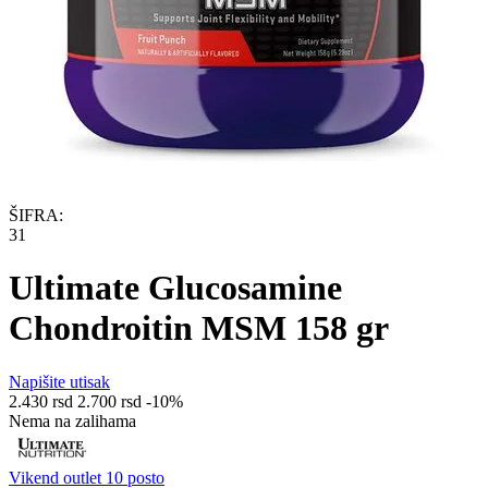
ŠIFRA:
31
Ultimate Glucosamine
Chondroitin MSM 158 gr
Napišite utisak
2.430
rsd
2.700
rsd
-10%
Nema na zalihama
Vikend outlet 10 posto