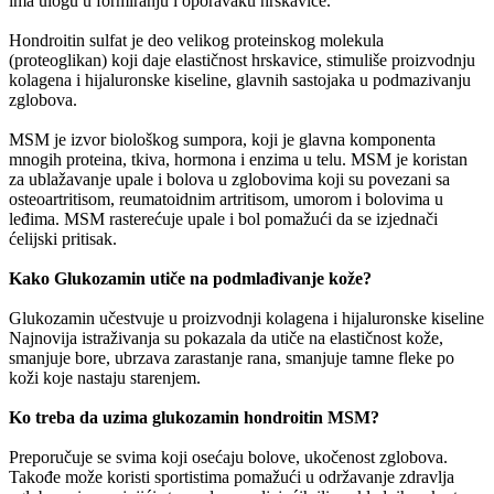
ima ulogu u formiranju i oporavaku hrskavice.
Hondroitin sulfat je deo velikog proteinskog molekula
(proteoglikan) koji daje elastičnost hrskavice, stimuliše proizvodnju
kolagena i hijaluronske kiseline, glavnih sastojaka u podmazivanju
zglobova.
MSM je izvor biološkog sumpora, koji je glavna komponenta
mnogih proteina, tkiva, hormona i enzima u telu. MSM je koristan
za ublažavanje upale i bolova u zglobovima koji su povezani sa
osteoartritisom, reumatoidnim artritisom, umorom i bolovima u
leđima. MSM rasterećuje upale i bol pomažući da se izjednači
ćelijski pritisak.
Kako Glukozamin utiče na podmlađivanje kože?
Glukozamin učestvuje u proizvodnji kolagena i hijaluronske kiseline
Najnovija istraživanja su pokazala da utiče na elastičnost kože,
smanjuje bore, ubrzava zarastanje rana, smanjuje tamne fleke po
koži koje nastaju starenjem.
Ko treba da uzima glukozamin hondroitin MSM?
Preporučuje se svima koji osećaju bolove, ukočenost zglobova.
Takođe može koristi sportistima pomažući u održavanje zdravlja