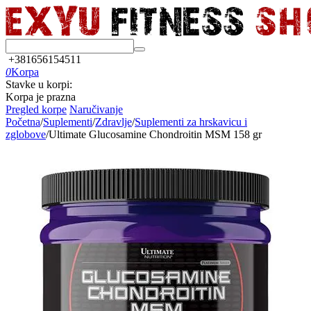
+381656154511
0
Korpa
Stavke u korpi:
Korpa je prazna
Pregled korpe
Naručivanje
Početna
/
Suplementi
/
Zdravlje
/
Suplementi za hrskavicu i
zglobove
/
Ultimate Glucosamine Chondroitin MSM 158 gr