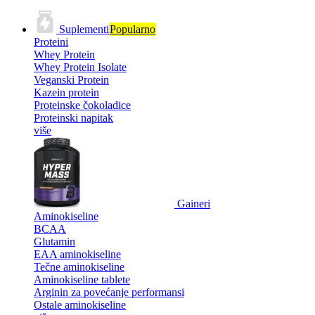
Suplementi
Popularno
Proteini
Whey Protein
Whey Protein Isolate
Veganski Protein
Kazein protein
Proteinske čokoladice
Proteinski napitak
više
Gaineri
Aminokiseline
BCAA
Glutamin
EAA aminokiseline
Tečne aminokiseline
Aminokiseline tablete
Arginin za povećanje performansi
Ostale aminokiseline