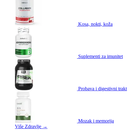
Kosa, nokti, koža
Suplementi za imunitet
Probava i digestivni trakt
Mozak i memorija
Više Zdravlje
→