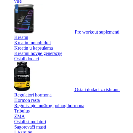
više
Pre workout suplementi
Kreatin
Kreatin monohidrat
Kreatin u kapsulama
Kreatini novije generacije
Ostali dodaci
Ostali dodaci za ishranu
Regulatori hormona
Hormon rasta
Regulisanje muškog polnog hormona
Tribulus
ZMA
Ostali stimulatori
Sagorevači masti
L karnitin