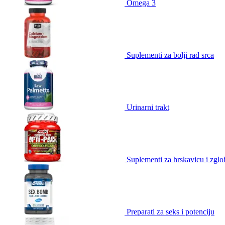
Omega 3
Suplementi za bolji rad srca
Urinarni trakt
Suplementi za hrskavicu i zgl
Preparati za seks i potenciju