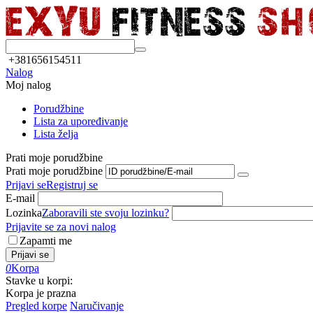
+381656154511
Nalog
Moj nalog
Porudžbine
Lista za upoređivanje
Lista želja
Prati moje porudžbine
Prati moje porudžbine
Prijavi se
Registruj se
E-mail
Lozinka
Zaboravili ste svoju lozinku?
Prijavite se za novi nalog
Zapamti me
Prijavi se
0
Korpa
Stavke u korpi:
Korpa je prazna
Pregled korpe
Naručivanje