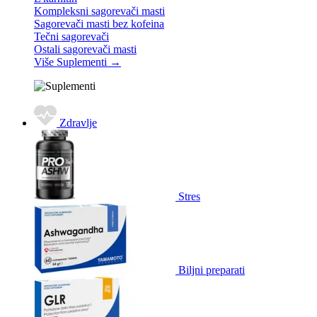
Kompleksni sagorevači masti
Sagorevači masti bez kofeina
Tečni sagorevači
Ostali sagorevači masti
Više Suplementi
→
Zdravlje
Stres
Biljni preparati