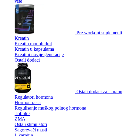
više
Pre workout suplementi
Kreatin
Kreatin monohidrat
Kreatin u kapsulama
Kreatini novije generacije
Ostali dodaci
Ostali dodaci za ishranu
Regulatori hormona
Hormon rasta
Regulisanje muškog polnog hormona
Tribulus
ZMA
Ostali stimulatori
Sagorevači masti
L karnitin