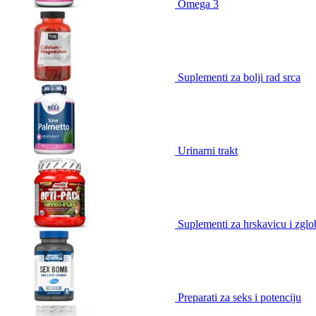
Omega 3
Suplementi za bolji rad srca
Urinarni trakt
Suplementi za hrskavicu i zgl
Preparati za seks i potenciju