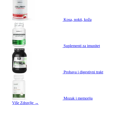
Kosa, nokti, koža
Suplementi za imunitet
Probava i digestivni trakt
Mozak i memorija
Više Zdravlje
→