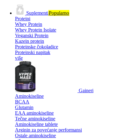
Suplementi
Popularno
Proteini
Whey Protein
Whey Protein Isolate
Veganski Protein
Kazein protein
Proteinske čokoladice
Proteinski napitak
više
Gaineri
Aminokiseline
BCAA
Glutamin
EAA aminokiseline
Tečne aminokiseline
Aminokiseline tablete
Arginin za povećanje performansi
Ostale aminokiseline