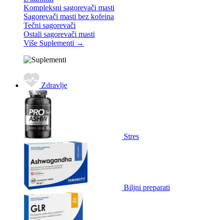
Kompleksni sagorevači masti
Sagorevači masti bez kofeina
Tečni sagorevači
Ostali sagorevači masti
Više Suplementi
→
Zdravlje
Stres
Biljni preparati