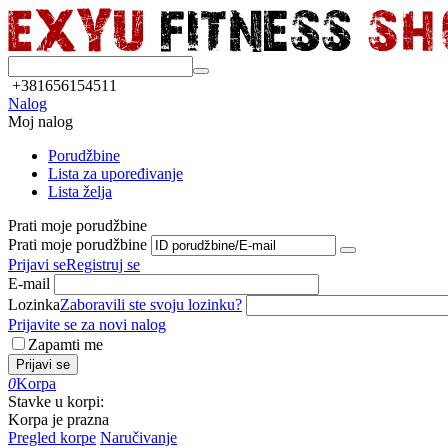
+381656154511
Nalog
Moj nalog
Porudžbine
Lista za upoređivanje
Lista želja
Prati moje porudžbine
Prati moje porudžbine
Prijavi se
Registruj se
E-mail
Lozinka
Zaboravili ste svoju lozinku?
Prijavite se za novi nalog
Zapamti me
Prijavi se
0
Korpa
Stavke u korpi:
Korpa je prazna
Pregled korpe
Naručivanje