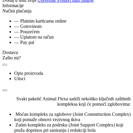
Dodaj u listu želja
Uporedite
Postavi nam pitanje
Informacije
Načini plaćanja
— Platnim karticama online
— Gotovinom
— Pouzećem
— Uplatom na račun
— Pay pal
Dostava
Zašto mi?
Opis proizvoda
Utisci
Svaki paketić Animal Flexa sadrži nekoliko ključnih zaštitnih
kompleksa koji će pomoći zglobovima:
Moćan kompleks za zglobove (Joint Connstruction Complex)
koji pomaže obnovi vezivnog tkiva
Zatim kompleks za podrsku (Joint Support Complex) koji
pruža doprinos pri saniranju i redukciji bola