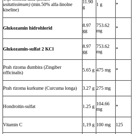
11.90
usitatissimum)
(min.50% alfa-linolne
1 g
*
g
kiseline)
8.97
753.62
Glukozamin hidrohlorid
*
gg
mg
8.97
753.62
Glukozamin-sulfat 2 KCl
*
gg
mg
Prah rizoma đumbira (Zingiber
5.65 g
475 mg
*
officinalis)
Prah rizoma kurkume (Curcuma longa)
3.27 g
275 mg
104.66
Hondroitin-sulfat
1.25 g
*
mg
Vitamin C
1,19 g
100 mg
125