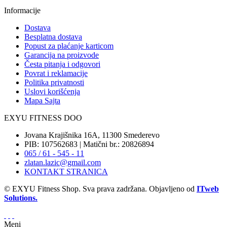
Informacije
Dostava
Besplatna dostava
Popust za plaćanje karticom
Garancija na proizvode
Česta pitanja i odgovori
Povrat i reklamacije
Politika privatnosti
Uslovi korišćenja
Mapa Sajta
EXYU FITNESS DOO
Jovana Krajišnika 16A, 11300 Smederevo
PIB: 107562683 | Matični br.: 20826894
065 / 61 - 545 - 11
zlatan.lazic@gmail.com
KONTAKT STRANICA
© EXYU Fitness Shop. Sva prava zadržana. Objavljeno od
ITweb
Solutions.
Meni