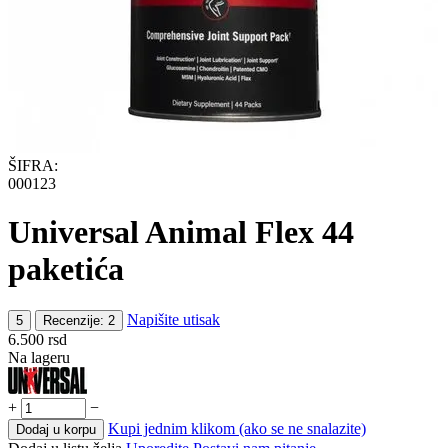
ŠIFRA:
000123
Universal Animal Flex 44
paketića
Napišite utisak
5
Recenzije: 2
6.500
rsd
Na lageru
+
−
Kupi jednim klikom (ako se ne snalazite)
Dodaj u korpu