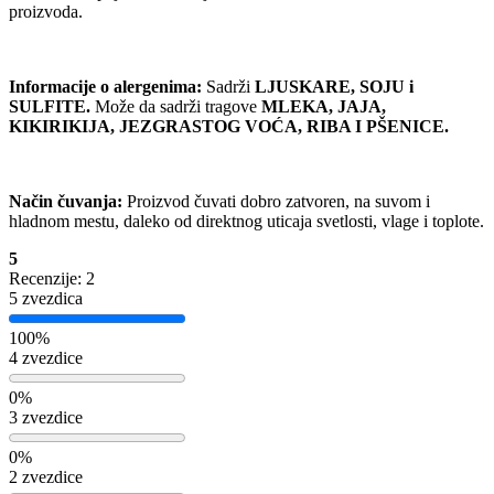
proizvoda.
Informacije o alergenima:
Sadrži
LJUSKARE, SOJU i
SULFITE.
Može da sadrži tragove
MLEKA, JAJA,
KIKIRIKIJA, JEZGRASTOG VOĆA, RIBA I PŠENICE.
Način čuvanja:
Proizvod čuvati dobro zatvoren, na suvom i
hladnom mestu, daleko od direktnog uticaja svetlosti, vlage i toplote.
5
Recenzije: 2
5 zvezdica
100%
4 zvezdice
0%
3 zvezdice
0%
2 zvezdice