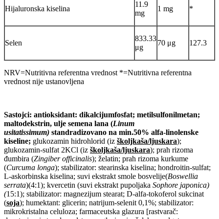
11.9
Hijaluronska kiselina
1 mg
*
mg
833.33
Selen
70 μg
127.3
μg
NRV=Nutritivna referentna vrednost *=Nutritivna referentna
vrednost nije ustanovljena
Sastojci:
antioksidant: dikalcijumfosfat; metilsulfonilmetan;
maltodekstrin, ulje semena lana (
Linum
usitatissimum)
standradizovano na min.50% alfa-linolenske
kiseline;
glukozamin hidrohlorid (iz
školjkaša/ljuskara
);
glukozamin-sulfat 2KCl (iz
školjkaša/ljuskara
); prah rizoma
đumbira (
Zingiber officinalis
); želatin; prah rizoma kurkume
(
Curcuma longa
); stabilizator: stearinska kiselina; hondroitin-sulfat;
L-askorbinska kiselina; suvi ekstrakt smole bosvelije(
Boswellia
serrata
)(4:1); kvercetin (suvi ekstrakt pupoljaka
Sophore japonica)
(
15:1); stabilizator: magnezijum stearat; D-alfa-tokoferol sukcinat
(
soja
); humektant: glicerin; natrijum-selenit 0,1%; stabilizator:
mikrokristalna celuloza; farmaceutska glazura [rastvarač: