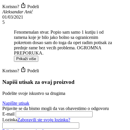
Korisno?
Podeli
Aleksandar Anić
01/03/2021
5
Fenomenalan stvar. Popio sam samo 1 kutiju i od
ramena koje je bilo jako bolno sa ogranicenim
pokretom dosao sam do toga da opet radim potisak za
prednje rame bez vecih problema. OGROMNA
PREPORUKA.
Prikaži više
Korisno?
Podeli
Napiši utisak za ovaj proizvod
Podelite svoje iskustvo sa drugima
Napišite utisak
Prijavite se da bismo mogli da vas obavestimo o odgovoru
E-mail
Lozinka
Zaboravili ste svoju lozinku?