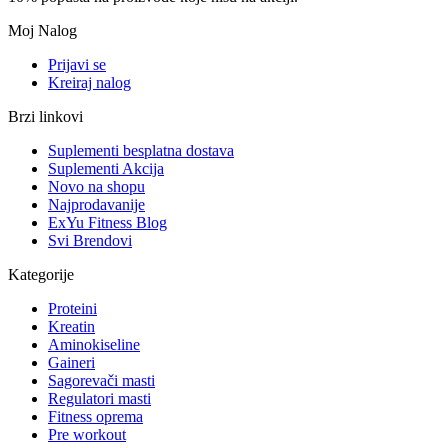
Moj Nalog
Prijavi se
Kreiraj nalog
Brzi linkovi
Suplementi besplatna dostava
Suplementi Akcija
Novo na shopu
Najprodavanije
ExYu Fitness Blog
Svi Brendovi
Kategorije
Proteini
Kreatin
Aminokiseline
Gaineri
Sagorevači masti
Regulatori masti
Fitness oprema
Pre workout