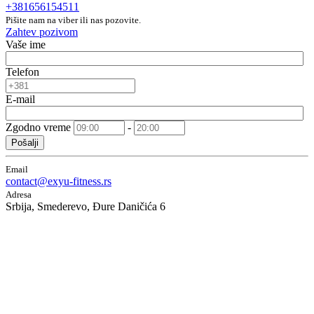
+381656154511
Pišite nam na viber ili nas pozovite.
Zahtev pozivom
Vaše ime
Telefon
E-mail
Zgodno vreme
-
Pošalji
Email
contact@exyu-fitness.rs
Adresa
Srbija, Smederevo, Đure Daničića 6