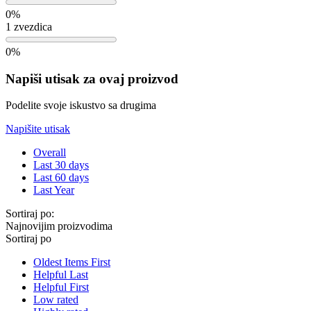
0%
1 zvezdica
0%
Napiši utisak za ovaj proizvod
Podelite svoje iskustvo sa drugima
Napišite utisak
Overall
Last 30 days
Last 60 days
Last Year
Sortiraj po:
Najnovijim proizvodima
Sortiraj po
Oldest Items First
Helpful Last
Helpful First
Low rated