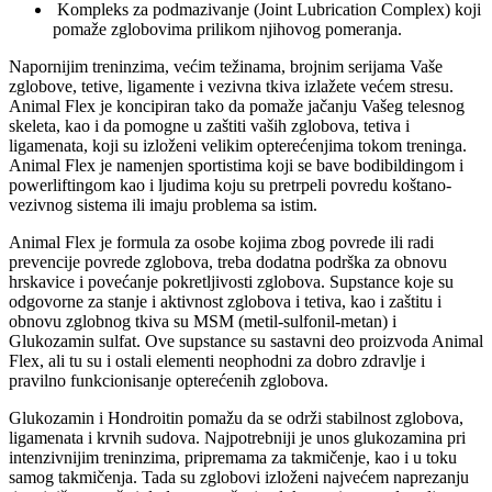
Kompleks za podmazivanje (Joint Lubrication Complex) koji
pomaže zglobovima prilikom njihovog pomeranja.
Napornijim treninzima, većim težinama, brojnim serijama Vaše
zglobove, tetive, ligamente i vezivna tkiva izlažete većem stresu.
Animal Flex je koncipiran tako da pomaže jačanju Vašeg telesnog
skeleta, kao i da pomogne u zaštiti vaših zglobova, tetiva i
ligamenata, koji su izloženi velikim opterećenjima tokom treninga.
Animal Flex je namenjen sportistima koji se bave bodibildingom i
powerliftingom kao i ljudima koju su pretrpeli povredu koštano-
vezivnog sistema ili imaju problema sa istim.
Animal Flex je formula za osobe kojima zbog povrede ili radi
prevencije povrede zglobova, treba dodatna podrška za obnovu
hrskavice i povećanje pokretljivosti zglobova. Supstance koje su
odgovorne za stanje i aktivnost zglobova i tetiva, kao i zaštitu i
obnovu zglobnog tkiva su MSM (metil-sulfonil-metan) i
Glukozamin sulfat. Ove supstance su sastavni deo proizvoda Animal
Flex, ali tu su i ostali elementi neophodni za dobro zdravlje i
pravilno funkcionisanje opterećenih zglobova.
Glukozamin i Hondroitin pomažu da se održi stabilnost zglobova,
ligamenata i krvnih sudova. Najpotrebniji je unos glukozamina pri
intenzivnijim treninzima, pripremama za takmičenje, kao i u toku
samog takmičenja. Tada su zglobovi izloženi najvećem naprezanju