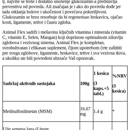
tj. najviše se troše i dodatno unošenje glukozamin-a predstavlja
preventivu od povreda. Ali značajan je i ako do povreda dođe jer
tada otklanja bolove i ukočenost i povećava pokretljivost.
Glukozamin se brzo resorbuje da bi regenerisao hrskavicu, ojačao
kosti, ligamente, tetive i čauru zgloba.
Animal Flex sadrži i mešavinu ključnih vitamina i minerala (vitamin
C, vitamin E, Selen, Mangan) koji doprinose optimalnom zdravlju
zglobova i vezivnog sistema. Animal Flex je kompletan,
sveobuhvatan i efikasan suplement, čijom upotrebom ćete zaštititi
pre svega zglobove, ligamente, hrskavice, tetive i sva vezivna tkiva,
a ukoliko ste bili povređeni ubrzaće Vaš oporavak.
1 kesica
%NRV
(3
Sadržaj aktivnih sastojaka
100g
(1
kaps.+5
kesica)
tabl.)
16.67
Metilsulfonilmetan (MSM)
1.4 g
*
mg
Ulje semena lana (
Linum