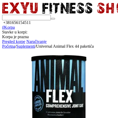
+381656154511
0
Korpa
Stavke u korpi:
Korpa je prazna
Pregled korpe
Naručivanje
Početna
/
Suplementi
/
Universal Animal Flex 44 paketića