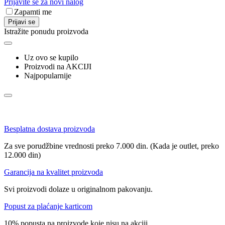
Prijavite se za novi nalog
Zapamti me
Prijavi se
Istražite ponudu proizvoda
Uz ovo se kupilo
Proizvodi na AKCIJI
Najpopularnije
Besplatna dostava proizvoda
Za sve porudžbine vrednosti preko 7.000 din. (Kada je outlet, preko
12.000 din)
Garancija na kvalitet proizvoda
Svi proizvodi dolaze u originalnom pakovanju.
Popust za plaćanje karticom
10% popusta na proizvode koje nisu na akciji.