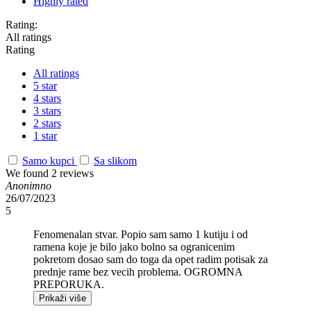
Highly rated
Rating:
All ratings
Rating
All ratings
5 star
4 stars
3 stars
2 stars
1 star
Samo kupci
Sa slikom
We found 2 reviews
Anonimno
26/07/2023
5
Fenomenalan stvar. Popio sam samo 1 kutiju i od
ramena koje je bilo jako bolno sa ogranicenim
pokretom dosao sam do toga da opet radim potisak za
prednje rame bez vecih problema. OGROMNA
PREPORUKA.
Prikaži više