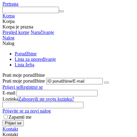
Pretraga
Korpa
Korpa
Korpa je prazna
Pregled korpe
Naručivanje
Nalog
Nalog
Porudžbine
Lista za upoređivanje
Lista želja
Prati moje porudžbine
Prati moje porudžbine
Prijavi se
Registruj se
E-mail
Lozinka
Zaboravili ste svoju lozinku?
Prijavite se za novi nalog
Zapamti me
Prijavi se
Kontakt
Kontakt