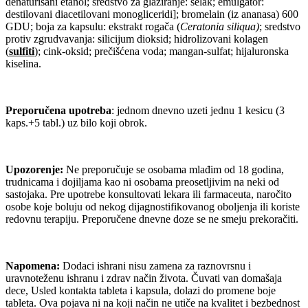
denaturisani etanol; sredstvo za glaziranje: šelak; emulgator:
destilovani diacetilovani monogliceridi]; bromelain (iz ananasa) 600
GDU; boja za kapsulu: ekstrakt rogača (
Ceratonia siliqua)
; sredstvo
protiv zgrudvavanja: silicijum dioksid; hidrolizovani kolagen
(
sulfiti
); cink-oksid; prečišćena voda; mangan-sulfat; hijaluronska
kiselina.
Preporučena upotreba
: jednom dnevno uzeti jednu 1 kesicu (3
kaps.+5 tabl.) uz bilo koji obrok.
Upozorenje:
Ne preporučuje se osobama mlađim od 18 godina,
trudnicama i dojiljama kao ni osobama preosetljivim na neki od
sastojaka. Pre upotrebe konsultovati lekara ili farmaceuta, naročito
osobe koje boluju od nekog dijagnostifikovanog oboljenja ili koriste
redovnu terapiju. Preporučene dnevne doze se ne smeju prekoračiti.
Napomena:
Dodaci ishrani nisu zamena za raznovrsnu i
uravnoteženu ishranu i zdrav način života. Čuvati van domašaja
dece, Usled kontakta tableta i kapsula, dolazi do promene boje
tableta. Ova pojava ni na koji način ne utiče na kvalitet i bezbednost