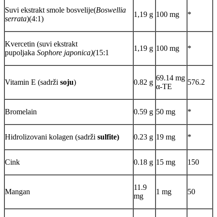
Suvi ekstrakt smole bosvelije(
Boswellia
1,19 g
100 mg
*
serrata
)(4:1)
Kvercetin (suvi ekstrakt
1,19 g
100 mg
*
pupoljaka
Sophore japonica)(
15:1
69.14 mg
Vitamin E (sadrži
soju
)
0.82 g
576.2
α-TE
Bromelain
0.59 g
50 mg
*
Hidrolizovani kolagen (sadrži
sulfite)
0.23 g
19 mg
*
Cink
0.18 g
15 mg
150
11.9
Mangan
1 mg
50
mg