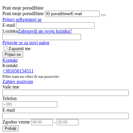
Prati moje porudžbine
Prati moje porudžbine
Prijavi se
Registruj se
E-mail
Lozinka
Zaboravili ste svoju lozinku?
Prijavite se za novi nalog
Zapamti me
Prijavi se
Kontakt
Kontakt
+381656154511
Pišite nam na viber ili nas pozovite.
Zahtev pozivom
Vaše ime
Telefon
E-mail
Zgodno vreme
-
Pošalji