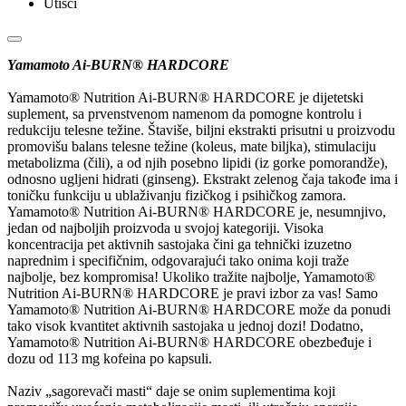
Utisci
Yamamoto Ai-BURN® HARDCORE
Yamamoto® Nutrition Ai-BURN® HARDCORE je dijetetski
suplement, sa prvenstvenom namenom da pomogne kontrolu i
redukciju telesne težine. Štaviše, biljni ekstrakti prisutni u proizvodu
promovišu balans telesne težine (koleus, mate biljka), stimulaciju
metabolizma (čili), a od njih posebno lipidi (iz gorke pomorandže),
odnosno ugljeni hidrati (ginseng). Ekstrakt zelenog čaja takođe ima i
toničku funkciju u ublaživanju fizičkog i psihičkog zamora.
Yamamoto® Nutrition Ai-BURN® HARDCORE je, nesumnjivo,
jedan od najboljih proizvoda u svojoj kategoriji. Visoka
koncentracija pet aktivnih sastojaka čini ga tehnički izuzetno
naprednim i specifičnim, odgovarajući tako onima koji traže
najbolje, bez kompromisa! Ukoliko tražite najbolje, Yamamoto®
Nutrition Ai-BURN® HARDCORE je pravi izbor za vas! Samo
Yamamoto® Nutrition Ai-BURN® HARDCORE može da ponudi
tako visok kvantitet aktivnih sastojaka u jednoj dozi! Dodatno,
Yamamoto® Nutrition Ai-BURN® HARDCORE obezbeđuje i
dozu od 113 mg kofeina po kapsuli.
Naziv „sagorevači masti“ daje se onim suplementima koji