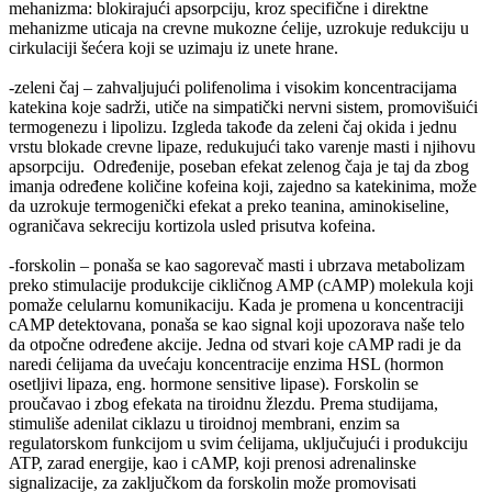
mehanizma: blokirajući apsorpciju, kroz specifične i direktne
mehanizme uticaja na crevne mukozne ćelije, uzrokuje redukciju u
cirkulaciji šećera koji se uzimaju iz unete hrane.
-zeleni čaj – zahvaljujući polifenolima i visokim koncentracijama
katekina koje sadrži, utiče na simpatički nervni sistem, promovišuići
termogenezu i lipolizu. Izgleda takođe da zeleni čaj okida i jednu
vrstu blokade crevne lipaze, redukujući tako varenje masti i njihovu
apsorpciju. Određenije, poseban efekat zelenog čaja je taj da zbog
imanja određene količine kofeina koji, zajedno sa katekinima, može
da uzrokuje termogenički efekat a preko teanina, aminokiseline,
ograničava sekreciju kortizola usled prisutva kofeina.
-forskolin – ponaša se kao sagorevač masti i ubrzava metabolizam
preko stimulacije produkcije cikličnog AMP (cAMP) molekula koji
pomaže celularnu komunikaciju. Kada je promena u koncentraciji
cAMP detektovana, ponaša se kao signal koji upozorava naše telo
da otpočne određene akcije. Jedna od stvari koje cAMP radi je da
naredi ćelijama da uvećaju koncentracije enzima HSL (hormon
osetljivi lipaza, eng. hormone sensitive lipase). Forskolin se
proučavao i zbog efekata na tiroidnu žlezdu. Prema studijama,
stimuliše adenilat ciklazu u tiroidnoj membrani, enzim sa
regulatorskom funkcijom u svim ćelijama, uključujući i produkciju
ATP, zarad energije, kao i cAMP, koji prenosi adrenalinske
signalizacije, za zaključkom da forskolin može promovisati