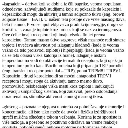
-kapsaicin – derivat koji se dobija iz čili paprike, veoma popularan
odnedavno, zahvaljujući studijama koje su pokazale da kapsaicin i
kapsaicikoidi mogu da aktiviraju tamno adipozno tkivo (eng. brown
adipose tissue – BAT). U našem telu postoje dve vrste masnog tkiva,
belo i tamno. Prvo se upotrebljava za produkciju energije, drugo se
koristi za stvaranje toplote kroz proces koji se naziva termogeneza.
Ove ćelije imaju receptore koji imaju visok afinitet prema
kapsaicinu. Tamno masno tkivo sagoreva višak masnoće radi sinteze
toplote i uvećava aktivnost pri izlaganju hladnoći (kada je veoma
važno da telo proizvodi toplotu) i hiperplagiji (kada je veoma važno
da se telo otarasi viška kalorija iz hrane). Izlaganje niskim
temperaturama vodi do aktivacije termalnih receptora, koji opažaju
temperature preko kanališućih proteina koji pripadaju TRP porodici
(eng. transient receptor potential – TRP), poput TRPM8 i TRPV1.
Kapsaicin i drugi kapsaicinoidi su moćni antagonisti TRPV1
receptora i mogu stoga da aktiviraju tamno masno tkivo,
promovišući oslobađanje viška masti kroz toplotu i indukujući
aktivaciju simpatičkog sistema, koji zauzvrat, preko oslobađanja
noradrenalina, stimuliše aktivnost tamnog masnog tkiva.
-ginseng – poznata je njegova upotreba za poboljšavanje memorije i
koncentracije, ali isto tako može da uveća i fizičku izdržljivost i
spreči mišićna oštećenja tokom vežbanja. Korisna je za sportiste iz
više razloga, a posebno se pozitivno odražava na vreme reakcije
sportista, poboljšavajući njihove motorne performanse tokom