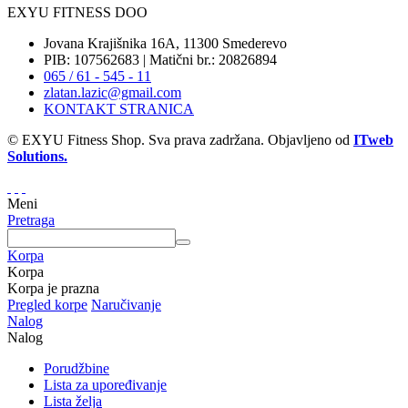
EXYU FITNESS DOO
Jovana Krajišnika 16A, 11300 Smederevo
PIB: 107562683 | Matični br.: 20826894
065 / 61 - 545 - 11
zlatan.lazic@gmail.com
KONTAKT STRANICA
© EXYU Fitness Shop. Sva prava zadržana. Objavljeno od
ITweb
Solutions.
Meni
Pretraga
Korpa
Korpa
Korpa je prazna
Pregled korpe
Naručivanje
Nalog
Nalog
Porudžbine
Lista za upoređivanje
Lista želja