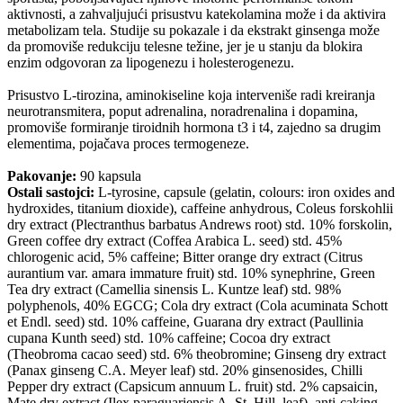
aktivnosti, a zahvaljujući prisustvu katekolamina može i da aktivira
metabolizam tela. Studije su pokazale i da ekstrakt ginsenga može
da promoviše redukciju telesne težine, jer je u stanju da blokira
enzim odgovoran za lipogenezu i holesterogenezu.
Prisustvo L-tirozina, aminokiseline koja interveniše radi kreiranja
neurotransmitera, poput adrenalina, noradrenalina i dopamina,
promoviše formiranje tiroidnih hormona t3 i t4, zajedno sa drugim
elementima, pojačava proces termogeneze.
Pakovanje:
90 kapsula
Ostali sastojci:
L-tyrosine, capsule (gelatin, colours: iron oxides and
hydroxides, titanium dioxide), caffeine anhydrous, Coleus forskohlii
dry extract (Plectranthus barbatus Andrews root) std. 10% forskolin,
Green coffee dry extract (Coffea Arabica L. seed) std. 45%
chlorogenic acid, 5% caffeine; Bitter orange dry extract (Citrus
aurantium var. amara immature fruit) std. 10% synephrine, Green
Tea dry extract (Camellia sinensis L. Kuntze leaf) std. 98%
polyphenols, 40% EGCG; Cola dry extract (Cola acuminata Schott
et Endl. seed) std. 10% caffeine, Guarana dry extract (Paullinia
cupana Kunth seed) std. 10% caffeine; Cocoa dry extract
(Theobroma cacao seed) std. 6% theobromine; Ginseng dry extract
(Panax ginseng C.A. Meyer leaf) std. 20% ginsenosides, Chilli
Pepper dry extract (Capsicum annuum L. fruit) std. 2% capsaicin,
Mate dry extract (Ilex paraguariensis A. St. Hill. leaf), anti-caking