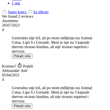
1 star
Samo kupci
Sa slikom
We found 2 reviews
Anonimno
26/07/2023
4
Generalno nije loš, ali po mom mišljenju iza Animal
Cutsa, Lipo 6 i Grenade. Meni je npr na 3 kapsule
dnevno stvarao kiselinu, ali nije stvarao napetost i
nervozu.
Prikaži više
Korisno?
Podeli
Aleksandar Anić
05/04/2021
4
Generalno nije loš, ali po mom mišljenju iza Animal
Cutsa, Lipo 6 i Grenade. Meni je npr na 3 kapsule
dnevno stvarao kiselinu, ali nije stvarao napetost i
nervozu.
Prikaži više