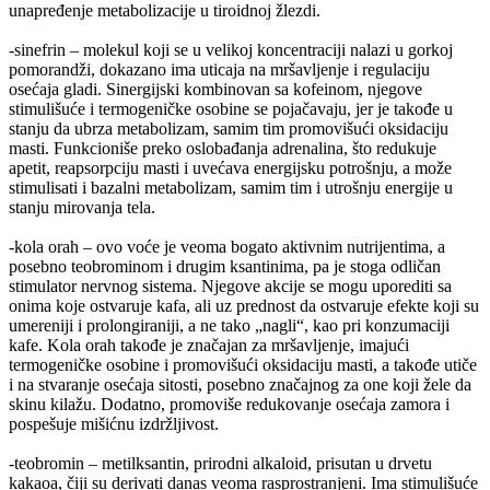
unapređenje metabolizacije u tiroidnoj žlezdi.
-sinefrin – molekul koji se u velikoj koncentraciji nalazi u gorkoj
pomorandži, dokazano ima uticaja na mršavljenje i regulaciju
osećaja gladi. Sinergijski kombinovan sa kofeinom, njegove
stimulišuće i termogeničke osobine se pojačavaju, jer je takođe u
stanju da ubrza metabolizam, samim tim promovišući oksidaciju
masti. Funkcioniše preko oslobađanja adrenalina, što redukuje
apetit, reapsorpciju masti i uvećava energijsku potrošnju, a može
stimulisati i bazalni metabolizam, samim tim i utrošnju energije u
stanju mirovanja tela.
-kola orah – ovo voće je veoma bogato aktivnim nutrijentima, a
posebno teobrominom i drugim ksantinima, pa je stoga odličan
stimulator nervnog sistema. Njegove akcije se mogu uporediti sa
onima koje ostvaruje kafa, ali uz prednost da ostvaruje efekte koji su
umereniji i prolongiraniji, a ne tako „nagli“, kao pri konzumaciji
kafe. Kola orah takođe je značajan za mršavljenje, imajući
termogeničke osobine i promovišući oksidaciju masti, a takođe utiče
i na stvaranje osećaja sitosti, posebno značajnog za one koji žele da
skinu kilažu. Dodatno, promoviše redukovanje osećaja zamora i
pospešuje mišićnu izdržljivost.
-teobromin – metilksantin, prirodni alkaloid, prisutan u drvetu
kakaoa, čiji su derivati danas veoma rasprostranjeni. Ima stimulišuće