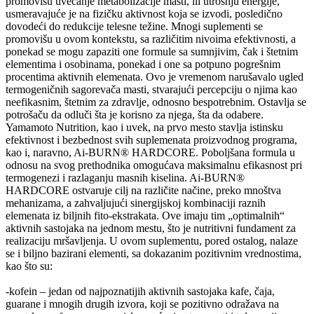
promovišu uvećanje metabolizacije masti, ili utrošnju energije,
usmeravajuće je na fizičku aktivnost koja se izvodi, posledično
dovodeći do redukcije telesne težine. Mnogi suplementi se
promovišu u ovom kontekstu, sa različitim nivoima efektivnosti, a
ponekad se mogu zapaziti one formule sa sumnjivim, čak i štetnim
elementima i osobinama, ponekad i one sa potpuno pogrešnim
procentima aktivnih elemenata. Ovo je vremenom narušavalo ugled
termogeničnih sagorevača masti, stvarajući percepciju o njima kao
neefikasnim, štetnim za zdravlje, odnosno bespotrebnim. Ostavlja se
potrošaču da odluči šta je korisno za njega, šta da odabere.
Yamamoto Nutrition, kao i uvek, na prvo mesto stavlja istinsku
efektivnost i bezbednost svih suplemenata proizvodnog programa,
kao i, naravno, Ai-BURN® HARDCORE. Poboljšana formula u
odnosu na svog prethodnika omogućava maksimalnu efikasnost pri
termogenezi i razlaganju masnih kiselina. Ai-BURN®
HARDCORE ostvaruje cilj na različite načine, preko mnoštva
mehanizama, a zahvaljujući sinergijskoj kombinaciji raznih
elemenata iz biljnih fito-ekstrakata. Ove imaju tim „optimalnih“
aktivnih sastojaka na jednom mestu, što je nutritivni fundament za
realizaciju mršavljenja. U ovom suplementu, pored ostalog, nalaze
se i biljno bazirani elementi, sa dokazanim pozitivnim vrednostima,
kao što su:
-kofein – jedan od najpoznatijih aktivnih sastojaka kafe, čaja,
guarane i mnogih drugih izvora, koji se pozitivno odražava na