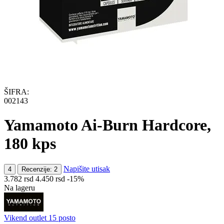
ŠIFRA:
002143
Yamamoto Ai-Burn Hardcore,
180 kps
Napišite utisak
4
Recenzije: 2
3.782
rsd
4.450
rsd
-15%
Na lageru
Vikend outlet 15 posto