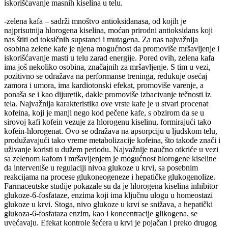
iskorišćavanje masnih kiselina u telu.
-zelena kafa – sadrži mnoštvo antioksidanasa, od kojih je
najprisutnija hlorogena kiselina, moćan prirodni antioksidans koji
nas štiti od toksičnih supstanci i mutagena. Za nas najvažnija
osobina zelene kafe je njena mogućnost da promoviše mršavljenje i
iskorišćavanje masti u telu zarad energije. Pored ovih, zelena kafa
ima još nekoliko osobina, značajnih za mršavljenje. S tim u vezi,
pozitivno se odražava na performanse treninga, redukuje osećaj
zamora i umora, ima kardiotonski efekat, promoviše varenje, a
ponaša se i kao dijuretik, dakle promoviše izbacivanje tečnosti iz
tela. Najvažnija karakteristika ove vrste kafe je u stvari procenat
kofeina, koji je manji nego kod pečene kafe, s obzirom da se u
sirovoj kafi kofein vezuje za hlorogenu kiselinu, formirajući tako
kofein-hlorogenat. Ovo se odražava na apsorpciju u ljudskom telu,
produžavajući tako vreme metabolizacije kofeina, što takođe znači i
uživanje koristi u dužem periodu. Najvažnije naučno otkriće u vezi
sa zelenom kafom i mršavljenjem je mogućnost hlorogene kiseline
da interveniše u regulaciji nivoa glukoze u krvi, sa posebnim
reakcijama na procese glukoneogeneze i hepatičke glukogenolize.
Farmaceutske studije pokazale su da je hlorogena kiselina inhibitor
glukoze-6-fosfataze, enzima koji ima ključnu ulogu u homeostazi
glukoze u krvi. Stoga, nivo glukoze u krvi se snižava, a hepatički
glukoza-6-fosfataza enzim, kao i koncentracije glikogena, se
uvećavaju. Efekat kontrole šećera u krvi je pojačan i preko drugog