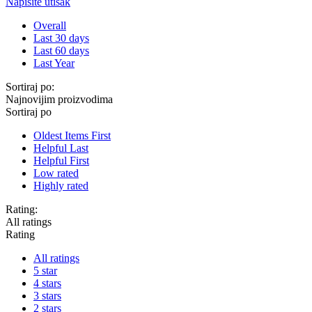
Napišite utisak
Overall
Last 30 days
Last 60 days
Last Year
Sortiraj po:
Najnovijim proizvodima
Sortiraj po
Oldest Items First
Helpful Last
Helpful First
Low rated
Highly rated
Rating:
All ratings
Rating
All ratings
5 star
4 stars
3 stars
2 stars