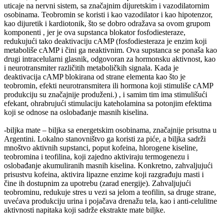
uticaje na nervni sistem, sa značajnim dijuretskim i vazodilatornim
osobinama. Teobromin se koristi i kao vazodilator i kao hipotenzor,
kao dijuretik i kardiotonik, što se dobro odražava sa ovom grupom
komponenti , jer je ova supstanca blokator fosfodiesteraze,
redukujući tako deaktivaciju cAMP (fosfodiesteraza je enzim koji
metaboliše cAMP i čini ga neaktivnim. Ova supstanca se ponaša kao
drugi intracelularni glasnik, odgovoran za hormonsku aktivnost, kao
i neurotransmiter različitih metaboličkih signala. Kada je
deaktivacija cAMP blokirana od strane elementa kao što je
teobromin, efekti neurotransmitera ili hormona koji stimuliše cAMP
produkciju su značajnije produženi.) , i samim tim ima stimulišući
efekant, ohrabrujući stimulaciju kateholamina sa potonjim efektima
koji se odnose na oslobađanje masnih kiselina.
-biljka mate – biljka sa energetskim osobinama, značajnije prisutna u
Argentini. Lokalno stanovništvo ga koristi za piće, a biljka sadrži
mnoštvo aktivnih supstanci, poput kofeina, hlorogene kiseline,
teobromina i teofilina, koji zajedno aktiviraju termogenezu i
oslobađanje akumuliranih masnih kiselina. Konkretno, zahvaljujući
prisustvu kofeina, aktivira lipazne enzime koji razgrađuju masti i
čine ih dostupnim za upotrebu (zarad energije). Zahvaljujući
teobrominu, redukuje stres u vezi sa jelom a teofilin, sa druge strane,
uvećava produkciju urina i pojačava drenažu tela, kao i anti-celulitne
aktivnosti napitaka koji sadrže ekstrakte mate biljke.