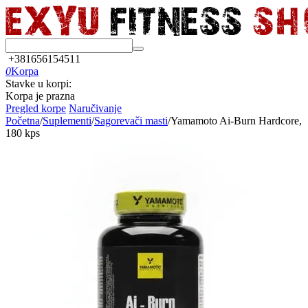
+381656154511
0
Korpa
Stavke u korpi:
Korpa je prazna
Pregled korpe
Naručivanje
Početna
/
Suplementi
/
Sagorevači masti
/
Yamamoto Ai-Burn Hardcore,
180 kps