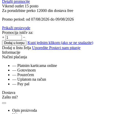
Detalji promocije
Vikend outlet 15 posto
Za porudzbine preko 12000 din dostava free
Promo period: od 07/08/2026 do 09/08/2026
Prikaži proizvode
Promocija ističe za:
+
−
Kupi jednim klikom (ako se ne snalazite)
Dodaj u korpu
Dodaj u listu želja
Uporedite
Postavi nam pitanje
Informacije
Načini plaćanja
— Platnim karticama online
— Gotovinom
— Pouzećem
— Uplatom na račun
— Pay pal
Dostava
Zašto mi?
Opis proizvoda