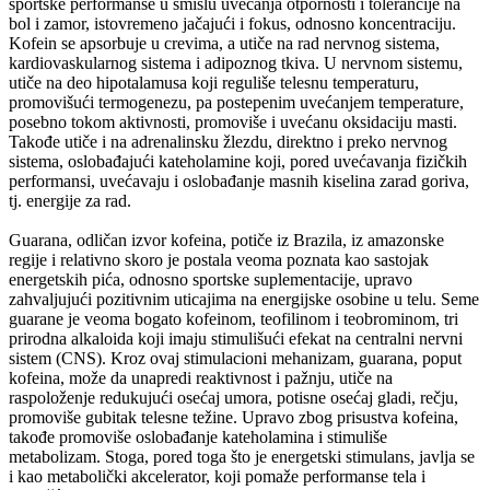
sportske performanse u smislu uvećanja otpornosti i tolerancije na
bol i zamor, istovremeno jačajući i fokus, odnosno koncentraciju.
Kofein se apsorbuje u crevima, a utiče na rad nervnog sistema,
kardiovaskularnog sistema i adipoznog tkiva. U nervnom sistemu,
utiče na deo hipotalamusa koji reguliše telesnu temperaturu,
promovišući termogenezu, pa postepenim uvećanjem temperature,
posebno tokom aktivnosti, promoviše i uvećanu oksidaciju masti.
Takođe utiče i na adrenalinsku žlezdu, direktno i preko nervnog
sistema, oslobađajući kateholamine koji, pored uvećavanja fizičkih
performansi, uvećavaju i oslobađanje masnih kiselina zarad goriva,
tj. energije za rad.
Guarana, odličan izvor kofeina, potiče iz Brazila, iz amazonske
regije i relativno skoro je postala veoma poznata kao sastojak
energetskih pića, odnosno sportske suplementacije, upravo
zahvaljujući pozitivnim uticajima na energijske osobine u telu. Seme
guarane je veoma bogato kofeinom, teofilinom i teobrominom, tri
prirodna alkaloida koji imaju stimulišući efekat na centralni nervni
sistem (CNS). Kroz ovaj stimulacioni mehanizam, guarana, poput
kofeina, može da unapredi reaktivnost i pažnju, utiče na
raspoloženje redukujući osećaj umora, potisne osećaj gladi, rečju,
promoviše gubitak telesne težine. Upravo zbog prisustva kofeina,
takođe promoviše oslobađanje kateholamina i stimuliše
metabolizam. Stoga, pored toga što je energetski stimulans, javlja se
i kao metabolički akcelerator, koji pomaže performanse tela i