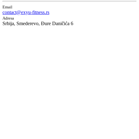
Email
contact@exyu-fitness.rs
Adresa
Srbija, Smederevo, Đure Daničića 6