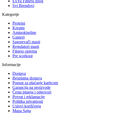
ExYu Fitness Blog
Svi Brendovi
Kategorije
Proteini
Kreatin
Aminokiseline
Gaineri
Sagorevači masti
Regulatori masti
Fitness oprema
Pre workout
Informacije
Dostava
Besplatna dostava
Popust za plaćanje karticom
Garancija na proizvode
Česta pitanja i odgovori
Povrat i reklamacije
Politika privatnosti
Uslovi korišćenja
Mapa Sajta