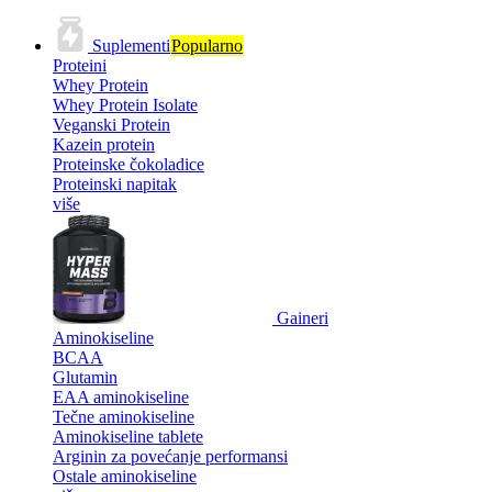
Suplementi
Popularno
Proteini
Whey Protein
Whey Protein Isolate
Veganski Protein
Kazein protein
Proteinske čokoladice
Proteinski napitak
više
Gaineri
Aminokiseline
BCAA
Glutamin
EAA aminokiseline
Tečne aminokiseline
Aminokiseline tablete
Arginin za povećanje performansi
Ostale aminokiseline