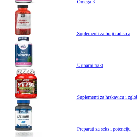
Omega 3
Suplementi za bolji rad srca
Urinarni trakt
Suplementi za hrskavicu i zgl
Preparati za seks i potenciju