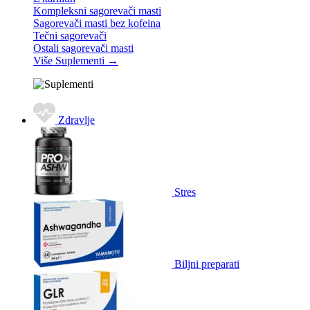
Kompleksni sagorevači masti
Sagorevači masti bez kofeina
Tečni sagorevači
Ostali sagorevači masti
Više Suplementi
→
Zdravlje
Stres
Biljni preparati