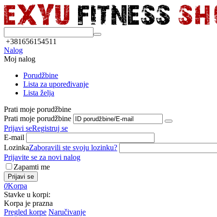
+381656154511
Nalog
Moj nalog
Porudžbine
Lista za upoređivanje
Lista želja
Prati moje porudžbine
Prati moje porudžbine
Prijavi se
Registruj se
E-mail
Lozinka
Zaboravili ste svoju lozinku?
Prijavite se za novi nalog
Zapamti me
Prijavi se
0
Korpa
Stavke u korpi:
Korpa je prazna
Pregled korpe
Naručivanje