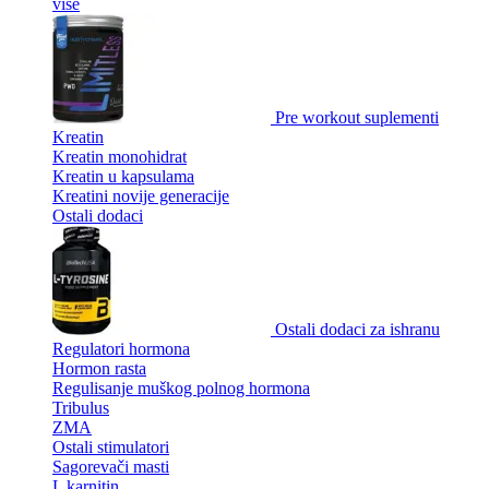
više
Pre workout suplementi
Kreatin
Kreatin monohidrat
Kreatin u kapsulama
Kreatini novije generacije
Ostali dodaci
Ostali dodaci za ishranu
Regulatori hormona
Hormon rasta
Regulisanje muškog polnog hormona
Tribulus
ZMA
Ostali stimulatori
Sagorevači masti
L karnitin