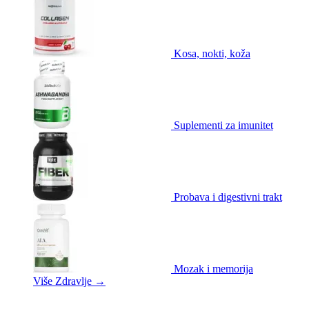
Kosa, nokti, koža
Suplementi za imunitet
Probava i digestivni trakt
Mozak i memorija
Više Zdravlje
→