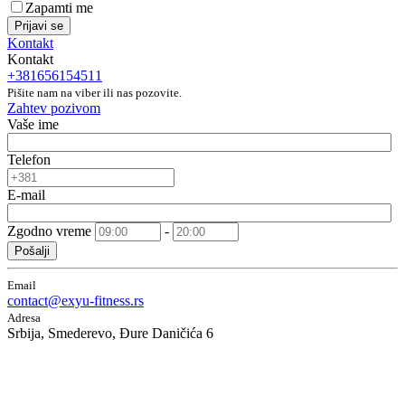
Zapamti me
Prijavi se
Kontakt
Kontakt
+381656154511
Pišite nam na viber ili nas pozovite.
Zahtev pozivom
Vaše ime
Telefon
E-mail
Zgodno vreme
-
Pošalji
Email
contact@exyu-fitness.rs
Adresa
Srbija, Smederevo, Đure Daničića 6