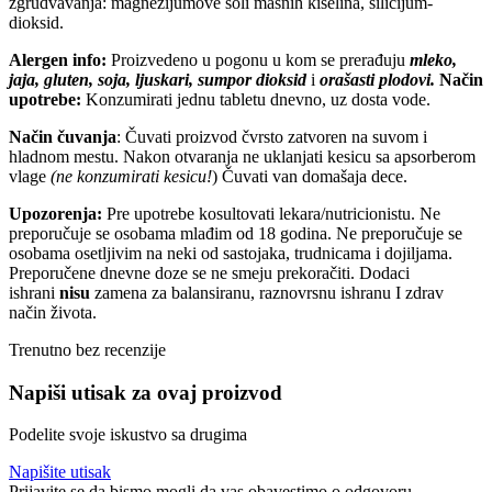
zgrudvavanja: magnezijumove soli masnih kiselina, silicijum-
dioksid.
Alergen info:
Proizvedeno u pogonu u kom se prerađuju
mleko,
jaja, gluten, soja, ljuskari, sumpor dioksid
i
orašasti plodovi.
Način
upotrebe:
Konzumirati jednu tabletu dnevno, uz dosta vode.
Način čuvanja
: Čuvati proizvod čvrsto zatvoren na suvom i
hladnom mestu. Nakon otvaranja ne uklanjati kesicu sa apsorberom
vlage
(ne konzumirati kesicu!
) Čuvati van domašaja dece.
Upozorenja:
Pre upotrebe kosultovati lekara/nutricionistu. Ne
preporučuje se osobama mlađim od 18 godina. Ne preporučuje se
osobama osetljivim na neki od sastojaka, trudnicama i dojiljama.
Preporučene dnevne doze se ne smeju prekoračiti. Dodaci
ishrani
nisu
zamena za balansiranu, raznovrsnu ishranu I zdrav
način života.
Trenutno bez recenzije
Napiši utisak za ovaj proizvod
Podelite svoje iskustvo sa drugima
Napišite utisak
Prijavite se da bismo mogli da vas obavestimo o odgovoru