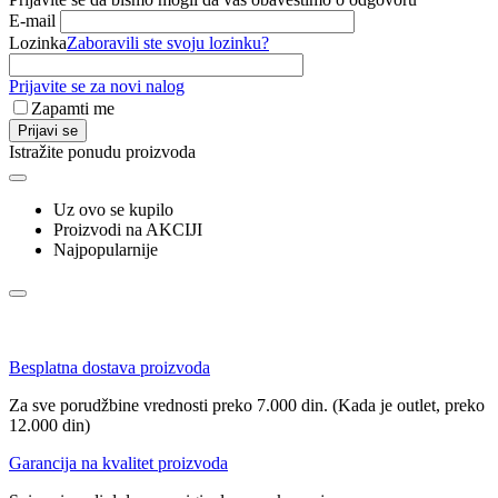
E-mail
Lozinka
Zaboravili ste svoju lozinku?
Prijavite se za novi nalog
Zapamti me
Prijavi se
Istražite ponudu proizvoda
Uz ovo se kupilo
Proizvodi na AKCIJI
Najpopularnije
Besplatna dostava proizvoda
Za sve porudžbine vrednosti preko 7.000 din. (Kada je outlet, preko
12.000 din)
Garancija na kvalitet proizvoda