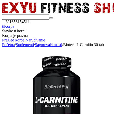
+381656154511
0
Korpa
Stavke u korpi:
Korpa je prazna
Pregled korpe
Naručivanje
Početna
/
Suplementi
/
Sagorevači masti
/
Biotech L Carnitin 30 tab