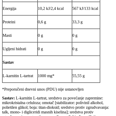
Energija
10,2 kJ/2,4 kcal
567 kJ/133 kcal
Proteini
0,6 g
33,3 g
Masti
0 g
0 g
Ugljeni hidrati
0 g
0 g
Sastav
L-karnitin L-tartrat
1000 mg*
55,55 g
*Preporučeni dnevni unos (PDU) nije ustanovljen
Sastav:
L-karnitin L-tartrat, sredstvo za povećanje zapremine:
mikrokristalna celuloza; omotač [stabilizator: polivinil alkohol,
polietilen glikol; boja: titan-dioksid; sredstvo protiv zgrudvavanja:
talk, mono- i digliceridi masnih kiselina]; sredstva protiv