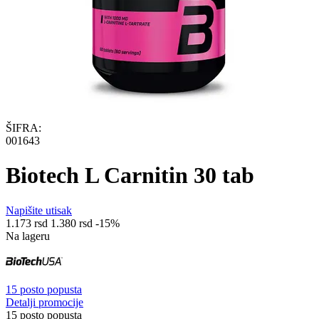
ŠIFRA:
001643
Biotech L Carnitin 30 tab
Napišite utisak
1.173
rsd
1.380
rsd
-15%
Na lageru
15 posto popusta
Detalji promocije
15 posto popusta