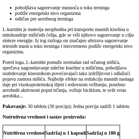
poboljšava sagorevanje masnoća u toku treninga
podiže energetski nivo organizma
odličan pre aerobnog treninga
L-karnitin je materija neophodna pri transportu masnih kiselina u
mitohondrije mišićnih ćelija, gde se vrši njihovo sagorevanje u cilju
sinteze energije. Iz tog razloga on značajno ubrzava sagorevanje
telesnih masti u toku treninga i istovremeno podiže energetski nivo
organizma.
Pored toga, L-karnitin pomaže normalan rad srčanog mišića,
sprečava nagomilavanje mlečne kiseline u mišićima, poboljšava
snabdevanje kiseonikom povećavajući tako izdržljivost i odlažući
pojavu zamora mišića. Najbolje efekte na redukciju masnih naslaga
daje pri visokoproteinskoj dijeti i redovnom vežbanju, posebno
aerobnih aktivnosti poput trčanja, vožnje biciklom, te svih vrsta
aerobika...
Pakovanje:
30 tableta (30 porcija); Jedna porcija sadrži 1 tabletu
Nutrutivna vrednost i sastav proizvoda:
Nutritivna vrednost
Sadržaj u 1 kapsuli
Sadržaj u 100 g