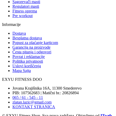
Sagorevači masti
Regulatori masti
Fitness oprema
Pre workout
Informacije
Dostava
Besplatna dostava
Popust za plaćanje karticom
Garancija na proizvode
Česta pitanja i odgovori
Povrat i reklamacije
Politika privatnosti
Uslovi korišćenja
Mapa Sajta
EXYU FITNESS DOO
Jovana Krajišnika 16A, 11300 Smederevo
PIB: 107562683 | Matični br.: 20826894
065 / 61 - 545 - 11
zlatan.lazic@gmail.com
KONTAKT STRANICA
© EXYU Fitness Shop. Sva prava zadržana. Objavljeno od
ITweb