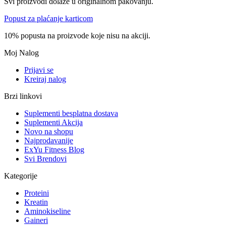
Svi proizvodi dolaze u originalnom pakovanju.
Popust za plaćanje karticom
10% popusta na proizvode koje nisu na akciji.
Moj Nalog
Prijavi se
Kreiraj nalog
Brzi linkovi
Suplementi besplatna dostava
Suplementi Akcija
Novo na shopu
Najprodavanije
ExYu Fitness Blog
Svi Brendovi
Kategorije
Proteini
Kreatin
Aminokiseline
Gaineri