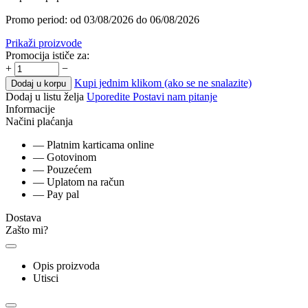
Promo period: od 03/08/2026 do 06/08/2026
Prikaži proizvode
Promocija ističe za:
+
−
Kupi jednim klikom (ako se ne snalazite)
Dodaj u korpu
Dodaj u listu želja
Uporedite
Postavi nam pitanje
Informacije
Načini plaćanja
— Platnim karticama online
— Gotovinom
— Pouzećem
— Uplatom na račun
— Pay pal
Dostava
Zašto mi?
Opis proizvoda
Utisci