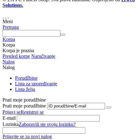
Solutions.
Meni
Pretraga
Korpa
Korpa
Korpa je prazna
Pregled korpe
Naručivanje
Nalog
Nalog
Porudžbine
Lista za upoređivanje
Lista želja
Prati moje porudžbine
Prati moje porudžbine
Prijavi se
Registruj se
E-mail
Lozinka
Zaboravili ste svoju lozinku?
Prijavite se za novi nalog