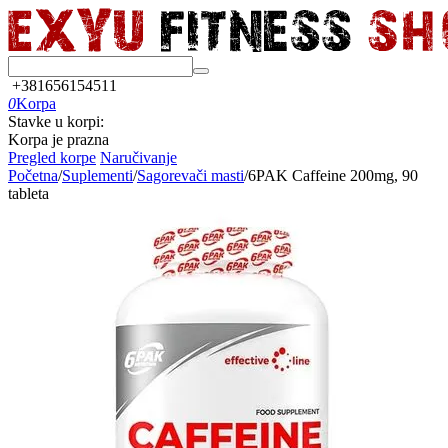
+381656154511
0
Korpa
Stavke u korpi:
Korpa je prazna
Pregled korpe
Naručivanje
Početna
/
Suplementi
/
Sagorevači masti
/
6PAK Caffeine 200mg, 90
tableta