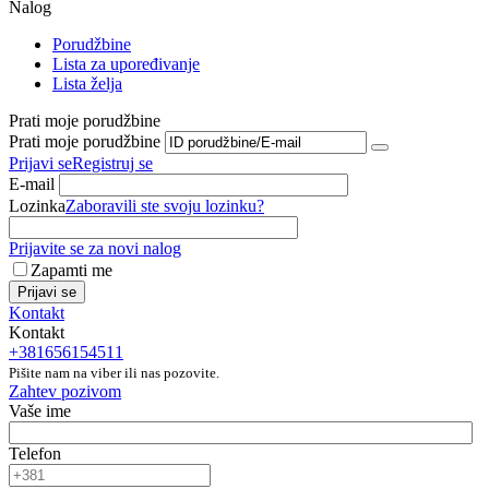
Nalog
Porudžbine
Lista za upoređivanje
Lista želja
Prati moje porudžbine
Prati moje porudžbine
Prijavi se
Registruj se
E-mail
Lozinka
Zaboravili ste svoju lozinku?
Prijavite se za novi nalog
Zapamti me
Prijavi se
Kontakt
Kontakt
+381656154511
Pišite nam na viber ili nas pozovite.
Zahtev pozivom
Vaše ime
Telefon