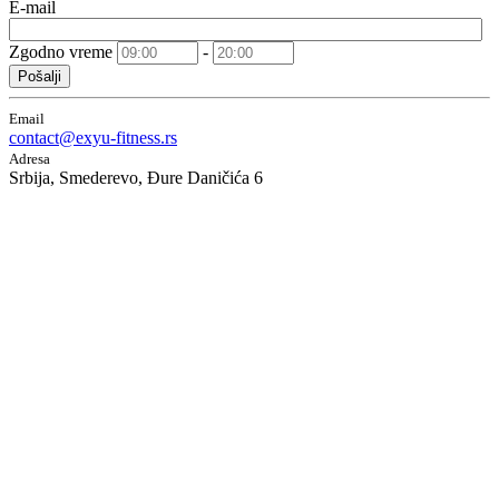
E-mail
Zgodno vreme
-
Pošalji
Email
contact@exyu-fitness.rs
Adresa
Srbija, Smederevo, Đure Daničića 6