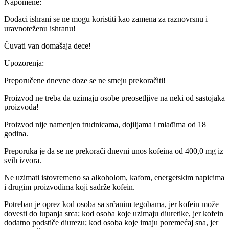
Napomene:
Dodaci ishrani se ne mogu koristiti kao zamena za raznovrsnu i
uravnoteženu ishranu!
Čuvati van domašaja dece!
Upozorenja:
Preporučene dnevne doze se ne smeju prekoračiti!
Proizvod ne treba da uzimaju osobe preosetljive na neki od sastojaka
proizvoda!
Proizvod nije namenjen trudnicama, dojiljama i mlađima od 18
godina.
Preporuka je da se ne prekorači dnevni unos kofeina od 400,0 mg iz
svih izvora.
Ne uzimati istovremeno sa alkoholom, kafom, energetskim napicima
i drugim proizvodima koji sadrže kofein.
Potreban je oprez kod osoba sa srčanim tegobama, jer kofein može
dovesti do lupanja srca; kod osoba koje uzimaju diuretike, jer kofein
dodatno podstiče diurezu; kod osoba koje imaju poremećaj sna, jer