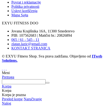
Povrat i reklamacije
Politika privatnosti
Uslovi korišćenja
Mapa Sajta
EXYU FITNESS DOO
Jovana Krajišnika 16A, 11300 Smederevo
PIB: 107562683 | Matični br.: 20826894
065 / 61 - 545 - 11
zlatan.lazic@gmail.com
KONTAKT STRANICA
© EXYU Fitness Shop. Sva prava zadržana. Objavljeno od
ITweb
Solutions.
Meni
Pretraga
Korpa
Korpa
Korpa je prazna
Pregled korpe
Naručivanje
Nalog