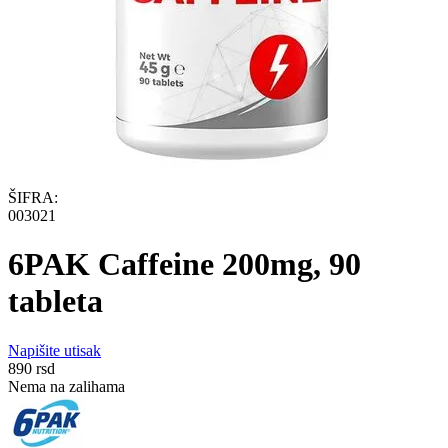
ŠIFRA:
003021
6PAK Caffeine 200mg, 90
tableta
Napišite utisak
‍890‍
rsd
Nema na zalihama