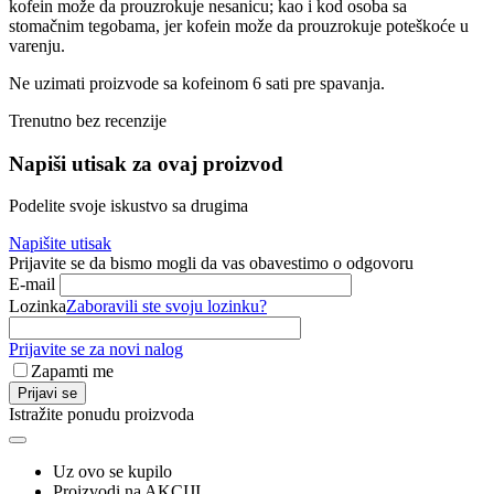
kofein može da prouzrokuje nesanicu; kao i kod osoba sa
stomačnim tegobama, jer kofein može da prouzrokuje poteškoće u
varenju.
Ne uzimati proizvode sa kofeinom 6 sati pre spavanja.
Trenutno bez recenzije
Napiši utisak za ovaj proizvod
Podelite svoje iskustvo sa drugima
Napišite utisak
Prijavite se da bismo mogli da vas obavestimo o odgovoru
E-mail
Lozinka
Zaboravili ste svoju lozinku?
Prijavite se za novi nalog
Zapamti me
Prijavi se
Istražite ponudu proizvoda
Uz ovo se kupilo
Proizvodi na AKCIJI