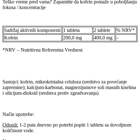
Teško vreme pred vama? Zapamtite da kofein pomaže u poboljšanju
fokusa / koncentracije
Sadržaj aktivnih komponenti
1 tableta
2 tablete
% NRV*
Kofein
200,0 mg
400,0 mg
–
*NRV – Nutritivna Referentna Vrednost
Sastojci: kofein, mikrokristalna celuloza (sredstvo za povećanje
zapremine); kalcijum-karbonat, magnezijumove soli masnih kiselina
i silicijum-dioksid (sredstva protiv zgrudvavanja).
Način upotrebe:
Odrasli:
1-2 puta dnevno po potrebi popiti 1 tabletu sa dovoljnom
količinom vode.