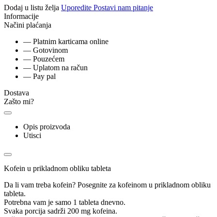
Dodaj u listu želja
Uporedite
Postavi nam pitanje
Informacije
Načini plaćanja
— Platnim karticama online
— Gotovinom
— Pouzećem
— Uplatom na račun
— Pay pal
Dostava
Zašto mi?
Opis proizvoda
Utisci
Kofein u prikladnom obliku tableta
Da li vam treba kofein? Posegnite za kofeinom u prikladnom obliku
tableta.
Potrebna vam je samo 1 tableta dnevno.
Svaka porcija sadrži 200 mg kofeina.