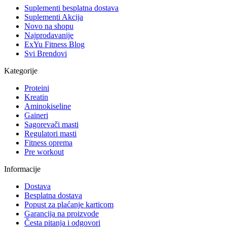
Suplementi besplatna dostava
Suplementi Akcija
Novo na shopu
Najprodavanije
ExYu Fitness Blog
Svi Brendovi
Kategorije
Proteini
Kreatin
Aminokiseline
Gaineri
Sagorevači masti
Regulatori masti
Fitness oprema
Pre workout
Informacije
Dostava
Besplatna dostava
Popust za plaćanje karticom
Garancija na proizvode
Česta pitanja i odgovori