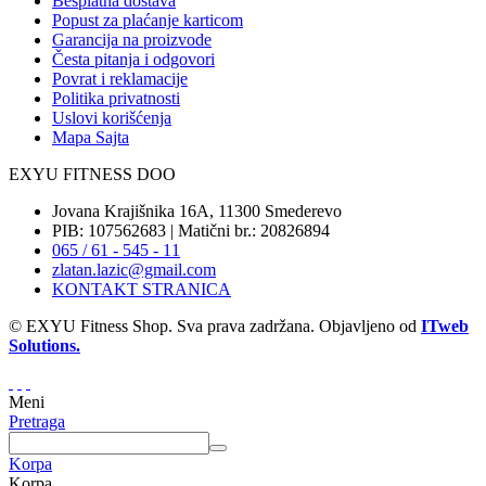
Besplatna dostava
Popust za plaćanje karticom
Garancija na proizvode
Česta pitanja i odgovori
Povrat i reklamacije
Politika privatnosti
Uslovi korišćenja
Mapa Sajta
EXYU FITNESS DOO
Jovana Krajišnika 16A, 11300 Smederevo
PIB: 107562683 | Matični br.: 20826894
065 / 61 - 545 - 11
zlatan.lazic@gmail.com
KONTAKT STRANICA
© EXYU Fitness Shop. Sva prava zadržana. Objavljeno od
ITweb
Solutions.
Meni
Pretraga
Korpa
Korpa