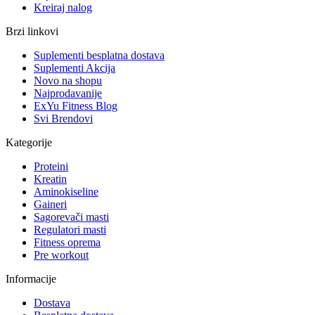
Kreiraj nalog
Brzi linkovi
Suplementi besplatna dostava
Suplementi Akcija
Novo na shopu
Najprodavanije
ExYu Fitness Blog
Svi Brendovi
Kategorije
Proteini
Kreatin
Aminokiseline
Gaineri
Sagorevači masti
Regulatori masti
Fitness oprema
Pre workout
Informacije
Dostava