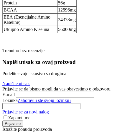
Protein
56g
BCAA
12596mg
EEA (Esencijalne Amino
24378mg
Kiseline)
Ukupno Amino Kiselina
56000mg
Trenutno bez recenzije
Napiši utisak za ovaj proizvod
Podelite svoje iskustvo sa drugima
Napišite utisak
Prijavite se da bismo mogli da vas obavestimo o odgovoru
E-mail
Lozinka
Zaboravili ste svoju lozinku?
Prijavite se za novi nalog
Zapamti me
Prijavi se
Istražite ponudu proizvoda