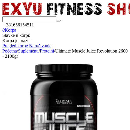
+381656154511
0
Korpa
Stavke u korpi:
Korpa je prazna
Pregled korpe
Naručivanje
Početna
/
Suplementi
/
Proteini
/
Ultimate Muscle Juice Revolution 2600
- 2100gr