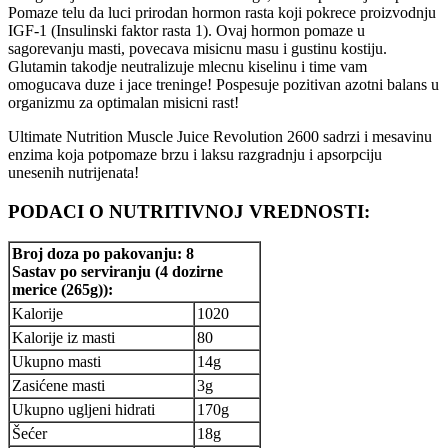
Pomaze telu da luci prirodan hormon rasta koji pokrece proizvodnju
IGF-1 (Insulinski faktor rasta 1). Ovaj hormon pomaze u
sagorevanju masti, povecava misicnu masu i gustinu kostiju.
Glutamin takodje neutralizuje mlecnu kiselinu i time vam
omogucava duze i jace treninge! Pospesuje pozitivan azotni balans u
organizmu za optimalan misicni rast!
Ultimate Nutrition Muscle Juice Revolution 2600 sadrzi i mesavinu
enzima koja potpomaze brzu i laksu razgradnju i apsorpciju
unesenih nutrijenata!
PODACI O NUTRITIVNOJ VREDNOSTI:
Broj doza po pakovanju: 8
Sastav po serviranju (4 dozirne
merice (265g)):
Kalorije
1020
Kalorije iz masti
80
Ukupno masti
14g
Zasićene masti
3g
Ukupno ugljeni hidrati
170g
Šećer
18g