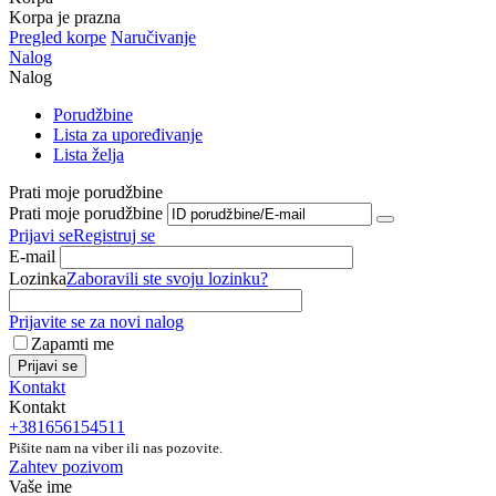
Korpa je prazna
Pregled korpe
Naručivanje
Nalog
Nalog
Porudžbine
Lista za upoređivanje
Lista želja
Prati moje porudžbine
Prati moje porudžbine
Prijavi se
Registruj se
E-mail
Lozinka
Zaboravili ste svoju lozinku?
Prijavite se za novi nalog
Zapamti me
Prijavi se
Kontakt
Kontakt
+381656154511
Pišite nam na viber ili nas pozovite.
Zahtev pozivom
Vaše ime