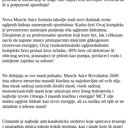
ih u potpunosti apsorbuju!
Nova Muscle Juice formula takodje nudi novi dodatak svetu
ugljenih hidrata namenjenih sportistima: Karbo-lyn! Ovaj kompleks
je prvenstveno namenjen punjenju tela ugljenim hidratima.
Dizajniran je za profesionalne sportiste koji traze brz, lak i efikasan
nacin da napune misice pristupacnim misicnim glikogenom
(rezervom energije). Ovaj visokotehnoloski ugljenohidratni
kompleks brzo prolazi kroz zeludac, 80% brze od dekstroze ili
obicnog secera, ponasajuci se pritom kao pumpa, povlaceci vodu i
nutrijente zajedno sa sobom!
Ne dobijaju se sve masti jednako. Muscle Juice Revolution 2600
ima zdravu mesavinu masnih kiselina sa najzdravijim od svih ulja.
Ima nizak sadrzaj zasicenih (losih) masti, visok sadrzaj
mononezasicenih masti koje snizavaju nivo loseg holesterola i
najbolje izvore Omega-3 masnih kiselina i energije! MCT ulje
imitira ugljene hidrate kao izvor energije, ali za razliku od njih se ne
skladiste u telesne masti!
Glutamin je najbolje anti-katabolicko sredstvo koje sprecava trosenje
i razgradnju misica tokom teskih treninga, kao i upale koje ih prate!