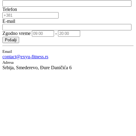
Telefon
E-mail
Zgodno vreme
-
Pošalji
Email
contact@exyu-fitness.rs
Adresa
Srbija, Smederevo, Đure Daničića 6