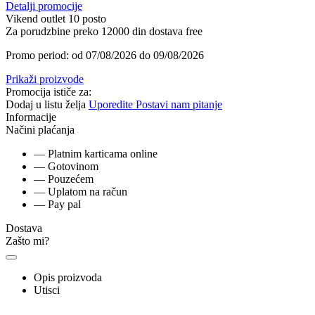
Detalji promocije
Vikend outlet 10 posto
Za porudzbine preko 12000 din dostava free
Promo period: od 07/08/2026 do 09/08/2026
Prikaži proizvode
Promocija ističe za:
Dodaj u listu želja
Uporedite
Postavi nam pitanje
Informacije
Načini plaćanja
— Platnim karticama online
— Gotovinom
— Pouzećem
— Uplatom na račun
— Pay pal
Dostava
Zašto mi?
Opis proizvoda
Utisci