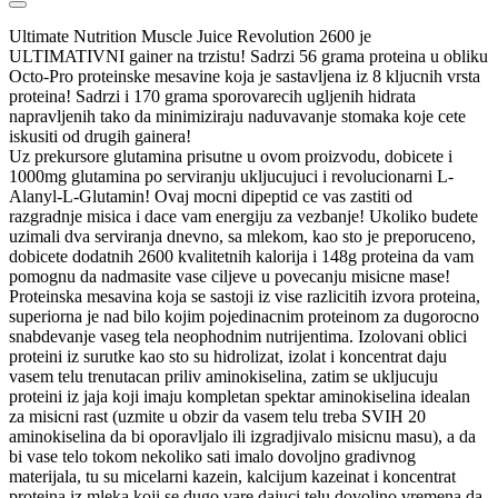
Ultimate Nutrition Muscle Juice Revolution 2600 je
ULTIMATIVNI gainer na trzistu! Sadrzi 56 grama proteina u obliku
Octo-Pro proteinske mesavine koja je sastavljena iz 8 kljucnih vrsta
proteina! Sadrzi i 170 grama sporovarecih ugljenih hidrata
napravljenih tako da minimiziraju naduvavanje stomaka koje cete
iskusiti od drugih gainera!
Uz prekursore glutamina prisutne u ovom proizvodu, dobicete i
1000mg glutamina po serviranju ukljucujuci i revolucionarni L-
Alanyl-L-Glutamin! Ovaj mocni dipeptid ce vas zastiti od
razgradnje misica i dace vam energiju za vezbanje! Ukoliko budete
uzimali dva serviranja dnevno, sa mlekom, kao sto je preporuceno,
dobicete dodatnih 2600 kvalitetnih kalorija i 148g proteina da vam
pomognu da nadmasite vase ciljeve u povecanju misicne mase!
Proteinska mesavina koja se sastoji iz vise razlicitih izvora proteina,
superiorna je nad bilo kojim pojedinacnim proteinom za dugorocno
snabdevanje vaseg tela neophodnim nutrijentima. Izolovani oblici
proteini iz surutke kao sto su hidrolizat, izolat i koncentrat daju
vasem telu trenutacan priliv aminokiselina, zatim se ukljucuju
proteini iz jaja koji imaju kompletan spektar aminokiselina idealan
za misicni rast (uzmite u obzir da vasem telu treba SVIH 20
aminokiselina da bi oporavljalo ili izgradjivalo misicnu masu), a da
bi vase telo tokom nekoliko sati imalo dovoljno gradivnog
materijala, tu su micelarni kazein, kalcijum kazeinat i koncentrat
proteina iz mleka koji se dugo vare dajuci telu dovoljno vremena da