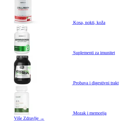
Kosa, nokti, koža
Suplementi za imunitet
Probava i digestivni trakt
Mozak i memorija
Više Zdravlje
→