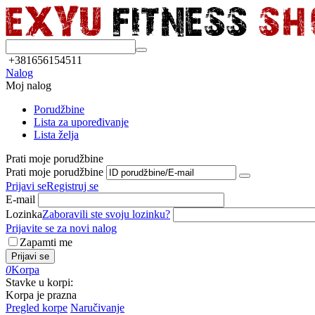
+381656154511
Nalog
Moj nalog
Porudžbine
Lista za upoređivanje
Lista želja
Prati moje porudžbine
Prati moje porudžbine
Prijavi se
Registruj se
E-mail
Lozinka
Zaboravili ste svoju lozinku?
Prijavite se za novi nalog
Zapamti me
Prijavi se
0
Korpa
Stavke u korpi:
Korpa je prazna
Pregled korpe
Naručivanje