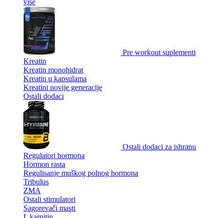
više
Pre workout suplementi
Kreatin
Kreatin monohidrat
Kreatin u kapsulama
Kreatini novije generacije
Ostali dodaci
Ostali dodaci za ishranu
Regulatori hormona
Hormon rasta
Regulisanje muškog polnog hormona
Tribulus
ZMA
Ostali stimulatori
Sagorevači masti
L karnitin