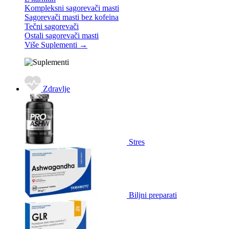
Kompleksni sagorevači masti
Sagorevači masti bez kofeina
Tečni sagorevači
Ostali sagorevači masti
Više Suplementi
→
Zdravlje
Stres
Biljni preparati