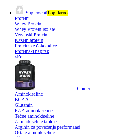
Suplementi
Popularno
Proteini
Whey Protein
Whey Protein Isolate
Veganski Protein
Kazein protein
Proteinske čokoladice
Proteinski napitak
više
Gaineri
Aminokiseline
BCAA
Glutamin
EAA aminokiseline
Tečne aminokiseline
Aminokiseline tablete
Arginin za povećanje performansi
Ostale aminokiseline