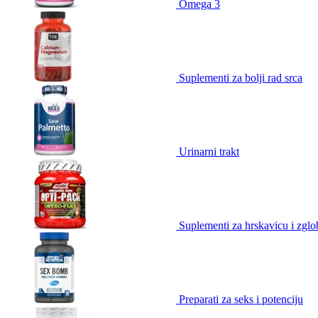
Omega 3
Suplementi za bolji rad srca
Urinarni trakt
Suplementi za hrskavicu i zgl
Preparati za seks i potenciju