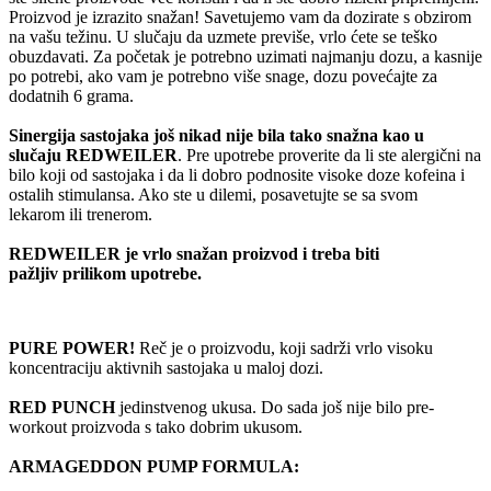
Proizvod je izrazito snažan! Savetujemo vam da dozirate s obzirom
na vašu težinu. U slučaju da uzmete previše, vrlo ćete se teško
obuzdavati. Za početak je potrebno uzimati najmanju dozu, a kasnije
po potrebi, ako vam je potrebno više snage, dozu povećajte za
dodatnih 6 grama.
Sinergija sastojaka još nikad nije bila tako snažna kao u
slučaju
REDWEILER
. Pre upotrebe proverite da li ste alergični na
bilo koji od sastojaka i da li dobro podnosite visoke doze kofeina i
ostalih stimulansa. Ako ste u dilemi, posavetujte se sa svom
lekarom ili trenerom.
REDWEILER je vrlo snažan proizvod i treba biti
pažljiv prilikom upotrebe.
PURE POWER!
Reč je o proizvodu, koji sadrži vrlo visoku
koncentraciju aktivnih sastojaka u maloj dozi.
RED PUNCH
jedinstvenog ukusa. Do sada još nije bilo pre-
workout proizvoda s tako dobrim ukusom.
ARMAGEDDON PUMP FORMULA: