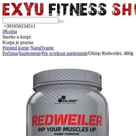
+381656154511
0
Korpa
Stavke u korpi:
Korpa je prazna
Pregled korpe
Naručivanje
Početna
/
Suplementi
/
Pre workout suplementi
/
Olimp Redweiler, 480g