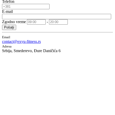
Telefon
E-mail
Zgodno vreme
-
Pošalji
Email
contact@exyu-fitness.rs
Adresa
Srbija, Smederevo, Đure Daničića 6