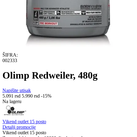
ŠIFRA:
002333
Olimp Redweiler, 480g
Napišite utisak
5.091
rsd
5.990
rsd
-15%
Na lageru
Vikend outlet 15 posto
Detalji promocije
Vikend outlet 15 posto