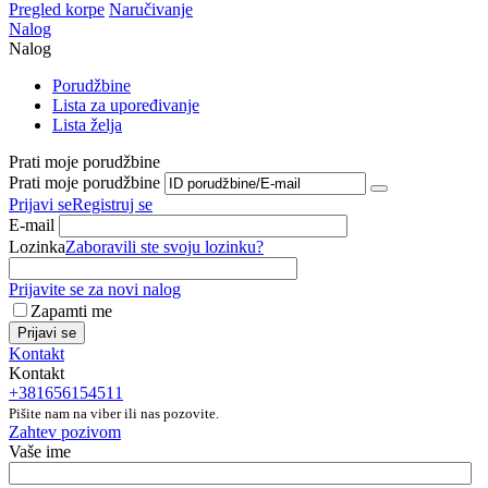
Pregled korpe
Naručivanje
Nalog
Nalog
Porudžbine
Lista za upoređivanje
Lista želja
Prati moje porudžbine
Prati moje porudžbine
Prijavi se
Registruj se
E-mail
Lozinka
Zaboravili ste svoju lozinku?
Prijavite se za novi nalog
Zapamti me
Prijavi se
Kontakt
Kontakt
+381656154511
Pišite nam na viber ili nas pozovite.
Zahtev pozivom
Vaše ime