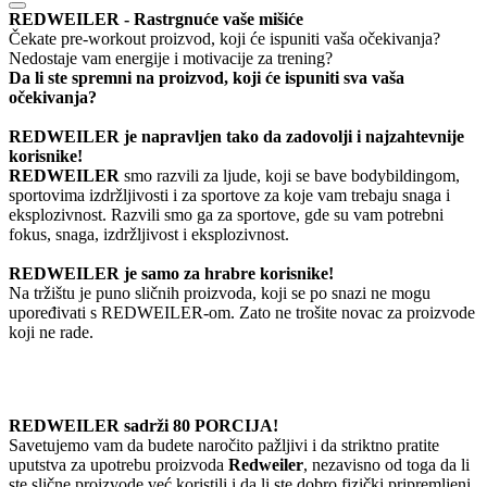
REDWEILER - Rastrgnuće vaše mišiće
Čekate pre-workout proizvod, koji će ispuniti vaša očekivanja?
Nedostaje vam energije i motivacije za trening?
Da li ste spremni na proizvod, koji će ispuniti sva vaša
očekivanja?
REDWEILER je napravljen tako da zadovolji i najzahtevnije
korisnike!
REDWEILER
smo razvili za ljude, koji se bave bodybildingom,
sportovima izdržljivosti i za sportove za koje vam trebaju snaga i
eksplozivnost. Razvili smo ga za sportove, gde su vam potrebni
fokus, snaga, izdržljivost i eksplozivnost.
REDWEILER
je samo za hrabre korisnike!
Na tržištu je puno sličnih proizvoda, koji se po snazi ne mogu
upoređivati s REDWEILER-om. Zato ne trošite novac za proizvode
koji ne rade.
REDWEILER sadrži 80 PORCIJA!
Savetujemo vam da budete naročito pažljivi i da striktno pratite
uputstva za upotrebu proizvoda
Redweiler
, nezavisno od toga da li
ste slične proizvode već koristili i da li ste dobro fizički pripremljeni.