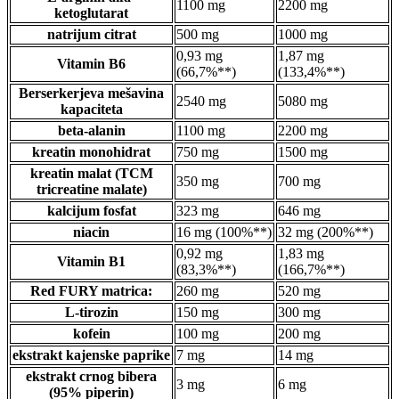
1100 mg
2200 mg
ketoglutarat
natrijum citrat
500 mg
1000 mg
0,93 mg
1,87 mg
Vitamin B6
(66,7%**)
(133,4%**)
Berserkerjeva mešavina
2540 mg
5080 mg
kapaciteta
beta-alanin
1100 mg
2200 mg
kreatin monohidrat
750 mg
1500 mg
kreatin malat (TCM
350 mg
700 mg
tricreatine malate)
kalcijum fosfat
323 mg
646 mg
niacin
16 mg (100%**)
32 mg (200%**)
0,92 mg
1,83 mg
Vitamin B1
(83,3%**)
(166,7%**)
Red FURY matrica:
260 mg
520 mg
L-tirozin
150 mg
300 mg
kofein
100 mg
200 mg
ekstrakt kajenske paprike
7 mg
14 mg
ekstrakt crnog bibera
3 mg
6 mg
(95% piperin)