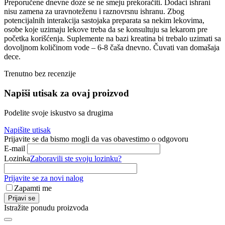
Preporučene dnevne doze se ne smeju prekoračiti. Dodaci ishrani
nisu zamena za uravnoteženu i raznovrsnu ishranu. Zbog
potencijalnih interakcija sastojaka preparata sa nekim lekovima,
osobe koje uzimaju lekove treba da se konsultuju sa lekarom pre
početka korišćenja. Suplemente na bazi kreatina bi trebalo uzimati sa
dovoljnom količinom vode – 6-8 čaša dnevno. Čuvati van domašaja
dece.
Trenutno bez recenzije
Napiši utisak za ovaj proizvod
Podelite svoje iskustvo sa drugima
Napišite utisak
Prijavite se da bismo mogli da vas obavestimo o odgovoru
E-mail
Lozinka
Zaboravili ste svoju lozinku?
Prijavite se za novi nalog
Zapamti me
Prijavi se
Istražite ponudu proizvoda