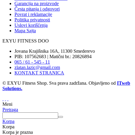
Garancija na proizvode
Česta pitanja i odgovori
Povrat i reklamacije
Politika privatnosti
Uslovi korišćenja
Mapa Sajta
EXYU FITNESS DOO
Jovana Krajišnika 16A, 11300 Smederevo
PIB: 107562683 | Matični br.: 20826894
065 / 61 - 545 - 11
zlatan.lazic@gmail.com
KONTAKT STRANICA
© EXYU Fitness Shop. Sva prava zadržana. Objavljeno od
ITweb
Solutions.
Meni
Pretraga
Korpa
Korpa
Korpa je prazna