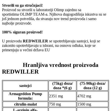
Stvorili su ga stručnjaci!
Proizvod su stvorili u laboratoriji Olimp zajedno sa
sportistima OLIMP TEAM-a. Njihova dugogodišnja iskustva su se
još jednom potvrdila, da stvaraju nov trend proizvoda i samo
najbolje proizvode.
100% siguran proizvod!
U proizvodu
REDWEILER
se upotrebljavaju sastojci, koji se
zakonito upotrebljavaju u ishrani, na osnovu odluka, koje se
primenjuju u većini država EU
Hranljiva vrednost proizvoda
REDWILLER
(75kg) doza/
(75-90kg) doza/
sastojci
doza *(6 g)
doza (12 g)
Armageddon Pump
2351 mg
4702 mg
formula:
citrulin-malat
750 mg
1500 mg
L-arginin alfa-