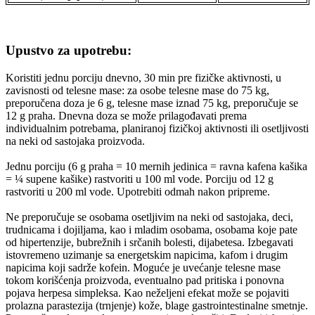
Upustvo za upotrebu:
Koristiti jednu porciju dnevno, 30 min pre fizičke aktivnosti, u
zavisnosti od telesne mase: za osobe telesne mase do 75 kg,
preporučena doza je 6 g, telesne mase iznad 75 kg, preporučuje se
12 g praha. Dnevna doza se može prilagođavati prema
individualnim potrebama, planiranoj fizičkoj aktivnosti ili osetljivosti
na neki od sastojaka proizvoda.
Jednu porciju (6 g praha = 10 mernih jedinica = ravna kafena kašika
= ¼ supene kašike) rastvoriti u 100 ml vode. Porciju od 12 g
rastvoriti u 200 ml vode. Upotrebiti odmah nakon pripreme.
Ne preporučuje se osobama osetljivim na neki od sastojaka, deci,
trudnicama i dojiljama, kao i mladim osobama, osobama koje pate
od hipertenzije, bubrežnih i srčanih bolesti, dijabetesa. Izbegavati
istovremeno uzimanje sa energetskim napicima, kafom i drugim
napicima koji sadrže kofein. Moguće je uvećanje telesne mase
tokom korišćenja proizvoda, eventualno pad pritiska i ponovna
pojava herpesa simpleksa. Kao neželjeni efekat može se pojaviti
prolazna parastezija (trnjenje) kože, blage gastrointestinalne smetnje.