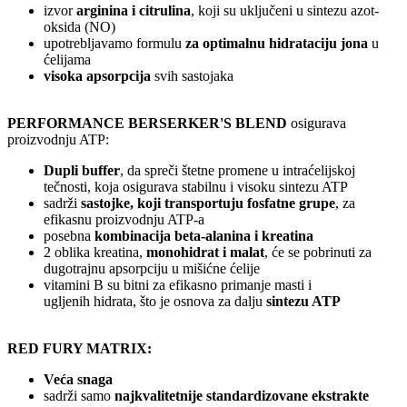
izvor
arginina i citrulina
, koji su uključeni u sintezu azot-
oksida (NO)
upotrebljavamo formulu
za optimalnu hidrataciju jona
u
ćelijama
visoka apsorpcija
svih sastojaka
PERFORMANCE BERSERKER'S BLEND
osigurava
proizvodnju ATP:
Dupli buffer
, da spreči štetne promene u intraćelijskoj
tečnosti, koja osigurava stabilnu i visoku sintezu ATP
sadrži
sastojke, koji transportuju fosfatne grupe
, za
efikasnu proizvodnju ATP-a
posebna
kombinacija
beta-alanina i kreatina
2 oblika kreatina,
monohidrat i malat
, će se pobrinuti za
dugotrajnu apsorpciju u mišićne ćelije
vitamini B su bitni za efikasno primanje masti i
ugljenih hidrata, što je osnova za dalju
sintezu ATP
RED FURY MATRIX:
Veća snaga
sadrži samo
najkvalitetnije standardizovane ekstrakte