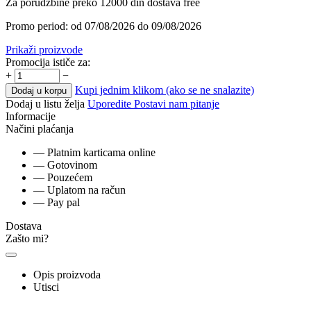
Za porudzbine preko 12000 din dostava free
Promo period: od 07/08/2026 do 09/08/2026
Prikaži proizvode
Promocija ističe za:
+
−
Kupi jednim klikom (ako se ne snalazite)
Dodaj u korpu
Dodaj u listu želja
Uporedite
Postavi nam pitanje
Informacije
Načini plaćanja
— Platnim karticama online
— Gotovinom
— Pouzećem
— Uplatom na račun
— Pay pal
Dostava
Zašto mi?
Opis proizvoda
Utisci