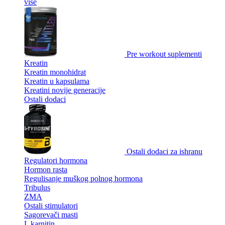
više
Pre workout suplementi
Kreatin
Kreatin monohidrat
Kreatin u kapsulama
Kreatini novije generacije
Ostali dodaci
Ostali dodaci za ishranu
Regulatori hormona
Hormon rasta
Regulisanje muškog polnog hormona
Tribulus
ZMA
Ostali stimulatori
Sagorevači masti
L karnitin