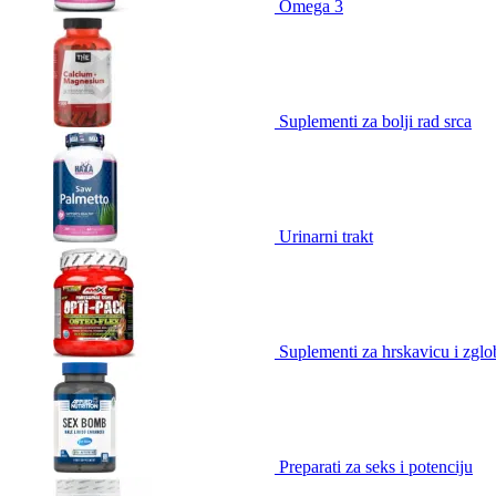
Omega 3
Suplementi za bolji rad srca
Urinarni trakt
Suplementi za hrskavicu i zgl
Preparati za seks i potenciju