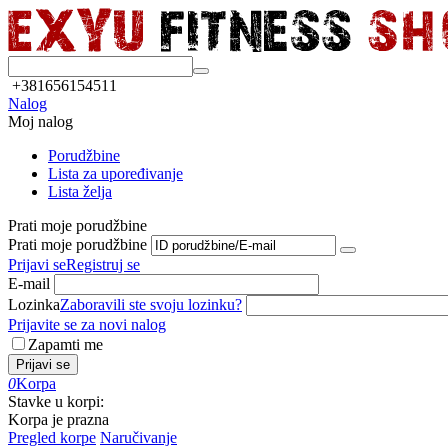
+381656154511
Nalog
Moj nalog
Porudžbine
Lista za upoređivanje
Lista želja
Prati moje porudžbine
Prati moje porudžbine
Prijavi se
Registruj se
E-mail
Lozinka
Zaboravili ste svoju lozinku?
Prijavite se za novi nalog
Zapamti me
Prijavi se
0
Korpa
Stavke u korpi:
Korpa je prazna
Pregled korpe
Naručivanje