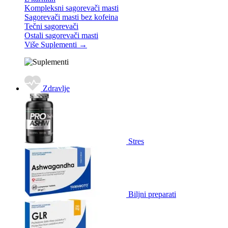
Kompleksni sagorevači masti
Sagorevači masti bez kofeina
Tečni sagorevači
Ostali sagorevači masti
Više Suplementi
→
Zdravlje
Stres
Biljni preparati