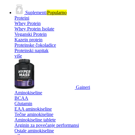
Suplementi
Popularno
Proteini
Whey Protein
Whey Protein Isolate
Veganski Protein
Kazein protein
Proteinske čokoladice
Proteinski napitak
više
Gaineri
Aminokiseline
BCAA
Glutamin
EAA aminokiseline
Tečne aminokiseline
Aminokiseline tablete
Arginin za povećanje performansi
Ostale aminokiseline