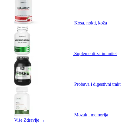
Kosa, nokti, koža
Suplementi za imunitet
Probava i digestivni trakt
Mozak i memorija
Više Zdravlje
→