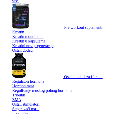
više
Pre workout suplementi
Kreatin
Kreatin monohidrat
Kreatin u kapsulama
Kreatini novije generacije
Ostali dodaci
Ostali dodaci za ishranu
Regulatori hormona
Hormon rasta
Regulisanje muškog polnog hormona
Tribulus
ZMA
Ostali stimulatori
Sagorevači masti
L karnitin