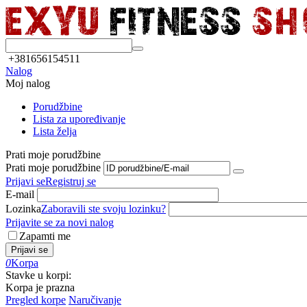
+381656154511
Nalog
Moj nalog
Porudžbine
Lista za upoređivanje
Lista želja
Prati moje porudžbine
Prati moje porudžbine
Prijavi se
Registruj se
E-mail
Lozinka
Zaboravili ste svoju lozinku?
Prijavite se za novi nalog
Zapamti me
Prijavi se
0
Korpa
Stavke u korpi:
Korpa je prazna
Pregled korpe
Naručivanje