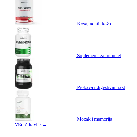
Kosa, nokti, koža
Suplementi za imunitet
Probava i digestivni trakt
Mozak i memorija
Više Zdravlje
→