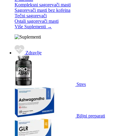
Kompleksni sagorevači masti
Sagorevači masti bez kofeina
Tečni sagorevači
Ostali sagorevači masti
Više Suplementi
→
Zdravlje
Stres
Biljni preparati