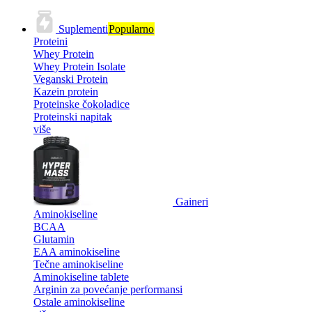
Suplementi
Popularno
Proteini
Whey Protein
Whey Protein Isolate
Veganski Protein
Kazein protein
Proteinske čokoladice
Proteinski napitak
više
Gaineri
Aminokiseline
BCAA
Glutamin
EAA aminokiseline
Tečne aminokiseline
Aminokiseline tablete
Arginin za povećanje performansi
Ostale aminokiseline