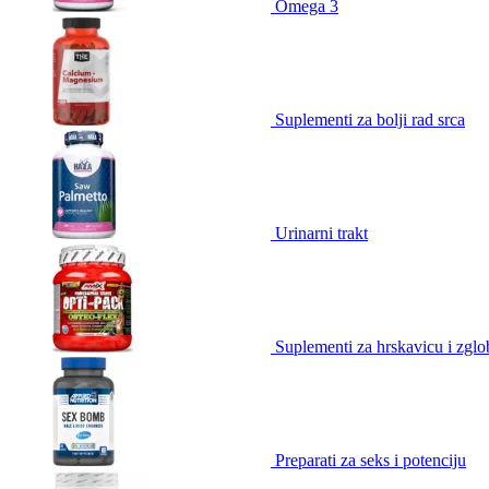
Omega 3
Suplementi za bolji rad srca
Urinarni trakt
Suplementi za hrskavicu i zgl
Preparati za seks i potenciju