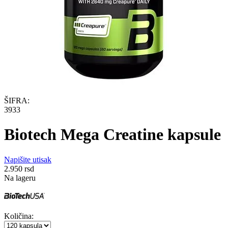
ŠIFRA:
3933
Biotech Mega Creatine kapsule
Napišite utisak
2.950
rsd
Na lageru
Količina: