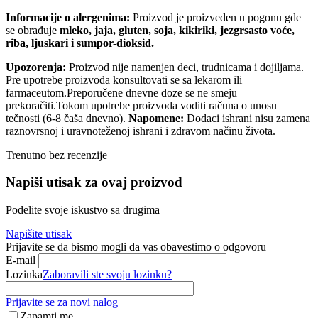
Informacije o alergenima:
Proizvod je proizveden u pogonu gde
se obrađuje
mleko, jaja, gluten, soja, kikiriki, jezgrsasto voće,
riba, ljuskari i sumpor-dioksid.
Upozorenja:
Proizvod nije namenjen deci, trudnicama i dojiljama.
Pre upotrebe proizvoda konsultovati se sa lekarom ili
farmaceutom.Preporučene dnevne doze se ne smeju
prekoračiti.Tokom upotrebe proizvoda voditi računa o unosu
tečnosti (6-8 čaša dnevno).
Napomene:
Dodaci ishrani nisu zamena
raznovrsnoj i uravnoteženoj ishrani i zdravom načinu života.
Trenutno bez recenzije
Napiši utisak za ovaj proizvod
Podelite svoje iskustvo sa drugima
Napišite utisak
Prijavite se da bismo mogli da vas obavestimo o odgovoru
E-mail
Lozinka
Zaboravili ste svoju lozinku?
Prijavite se za novi nalog
Zapamti me