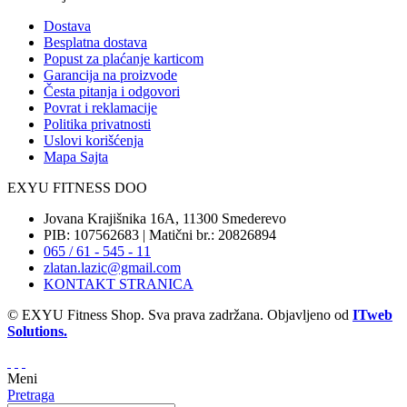
Dostava
Besplatna dostava
Popust za plaćanje karticom
Garancija na proizvode
Česta pitanja i odgovori
Povrat i reklamacije
Politika privatnosti
Uslovi korišćenja
Mapa Sajta
EXYU FITNESS DOO
Jovana Krajišnika 16A, 11300 Smederevo
PIB: 107562683 | Matični br.: 20826894
065 / 61 - 545 - 11
zlatan.lazic@gmail.com
KONTAKT STRANICA
© EXYU Fitness Shop. Sva prava zadržana. Objavljeno od
ITweb
Solutions.
Meni
Pretraga