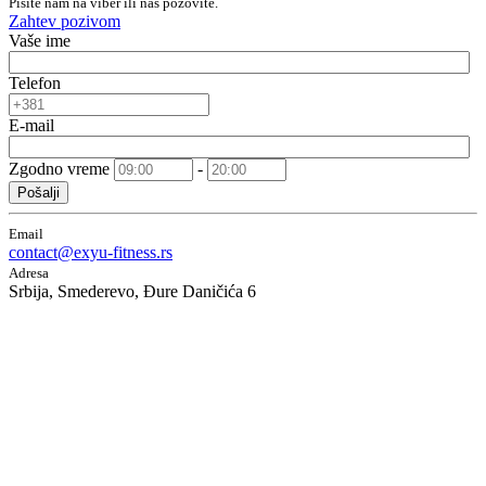
Pišite nam na viber ili nas pozovite.
Zahtev pozivom
Vaše ime
Telefon
E-mail
Zgodno vreme
-
Pošalji
Email
contact@exyu-fitness.rs
Adresa
Srbija, Smederevo, Đure Daničića 6