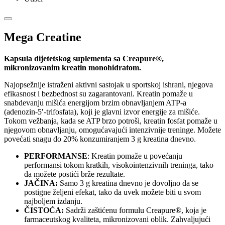
Mega Creatine
Kapsula dijetetskog suplementa sa Creapure®,
mikronizovanim kreatin monohidratom.
Najopsežnije istraženi aktivni sastojak u sportskoj ishrani, njegova
efikasnost i bezbednost su zagarantovani. Kreatin pomaže u
snabdevanju mišića energijom brzim obnavljanjem ATP-a
(adenozin-5′-trifosfata), koji je glavni izvor energije za mišiće.
Tokom vežbanja, kada se ATP brzo potroši, kreatin fosfat pomaže u
njegovom obnavljanju, omogućavajući intenzivnije treninge. Možete
povećati snagu do 20% konzumiranjem 3 g kreatina dnevno.
PERFORMANSE
: Kreatin pomaže u povećanju
performansi tokom kratkih, visokointenzivnih treninga, tako
da možete postići brže rezultate.
JAČINA:
Samo 3 g kreatina dnevno je dovoljno da se
postigne željeni efekat, tako da uvek možete biti u svom
najboljem izdanju.
ČISTOĆA:
Sadrži zaštićenu formulu Creapure®, koja je
farmaceutskog kvaliteta, mikronizovani oblik. Zahvaljujući