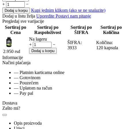
+
−
Kupi jednim klikom (ako se ne snalazite)
Dodaj u korpu
Dodaj u listu želja
Uporedite
Postavi nam pitanje
Pregledaj sve varijacije
Sortiraj po
Sortiraj po
Sortiraj po
Sortiraj po
Cena
Raspoloživost
ŠIFRA
Količina
Na lageru
ŠIFRA:
Količina:
+
−
3933
120 kapsula
Dodaj u korpu
2.950
rsd
Informacije
Načini plaćanja
— Platnim karticama online
— Gotovinom
— Pouzećem
— Uplatom na račun
— Pay pal
Dostava
Zašto mi?
Opis proizvoda
Utisci