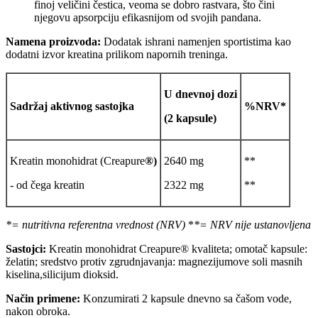
finoj veličini čestica, veoma se dobro rastvara, što čini
njegovu apsorpciju efikasnijom od svojih pandana.
Namena proizvoda:
Dodatak ishrani namenjen sportistima kao
dodatni izvor kreatina prilikom napornih treninga.
U dnevnoj dozi
Sadržaj aktivnog sastojka
%NRV*
(2 kapsule)
Kreatin monohidrat (Creapure
®
)
2640 mg
**
- od čega kreatin
2322 mg
**
*= nutritivna referentna vrednost (NRV)
*
*= NRV nije ustanovljena
S
astojci:
Kreatin monohidrat Creapure® kvaliteta;
omotač kapsule:
želatin; sredstvo protiv zgrudnjavanja: magnezijumove soli masnih
kiselina,silicijum dioksid.
Način primene:
Konzumirati 2 kapsule dnevno sa čašom vode,
nakon obroka.