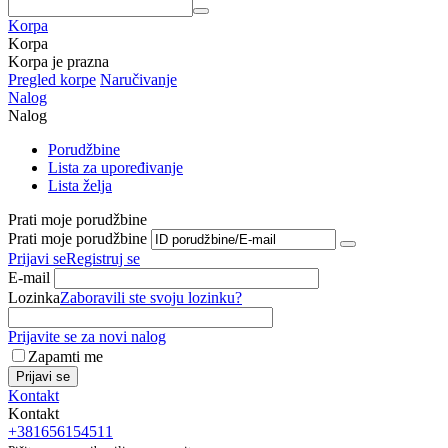
Korpa
Korpa
Korpa je prazna
Pregled korpe
Naručivanje
Nalog
Nalog
Porudžbine
Lista za upoređivanje
Lista želja
Prati moje porudžbine
Prati moje porudžbine
Prijavi se
Registruj se
E-mail
Lozinka
Zaboravili ste svoju lozinku?
Prijavite se za novi nalog
Zapamti me
Prijavi se
Kontakt
Kontakt
+381656154511