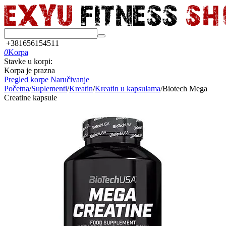
+381656154511
0
Korpa
Stavke u korpi:
Korpa je prazna
Pregled korpe
Naručivanje
Početna
/
Suplementi
/
Kreatin
/
Kreatin u kapsulama
/
Biotech Mega
Creatine kapsule