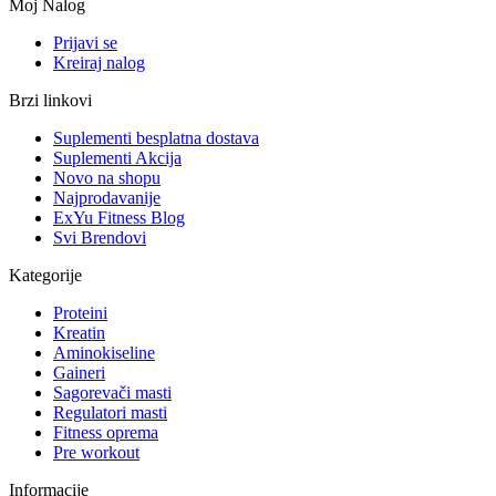
Moj Nalog
Prijavi se
Kreiraj nalog
Brzi linkovi
Suplementi besplatna dostava
Suplementi Akcija
Novo na shopu
Najprodavanije
ExYu Fitness Blog
Svi Brendovi
Kategorije
Proteini
Kreatin
Aminokiseline
Gaineri
Sagorevači masti
Regulatori masti
Fitness oprema
Pre workout
Informacije