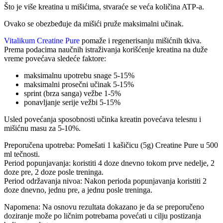
Što je više kreatina u mišićima, stvaraće se veća količina ATP-a.
Ovako se obezbeđuje da mišići pruže maksimalni učinak.
Vitalikum Creatine Pure
pomaže i regenerisanju mišićnih tkiva.
Prema podacima naučnih istraživanja korišćenje kreatina na duže
vreme povećava sledeće faktore:
maksimalnu upotrebu snage 5-15%
maksimalni prosečni učinak 5-15%
sprint (brza sanga) vežbe 1-5%
ponavljanje serije vežbi 5-15%
Usled povećanja sposobnosti učinka kreatin povećava telesnu i
mišićnu masu za 5-10%.
Preporučena upotreba: Pomešati 1 kašičicu (5g) Creatine Pure u 500
ml tečnosti.
Period popunjavanja: koristiti 4 doze dnevno tokom prve nedelje, 2
doze pre, 2 doze posle treninga.
Period održavanja nivoa: Nakon perioda popunjavanja koristiti 2
doze dnevno, jednu pre, a jednu posle treninga.
Napomena: Na osnovu rezultata dokazano je da se preporučeno
doziranje može po ličnim potrebama povećati u cilju postizanja