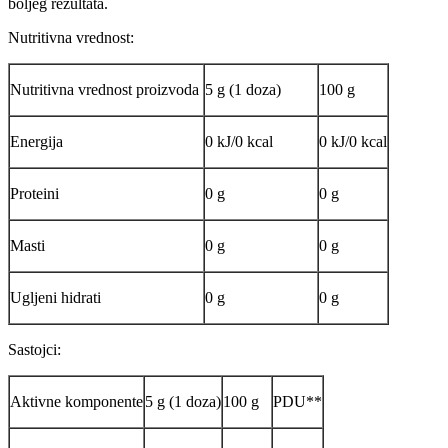
boljeg rezultata.
Nutritivna vrednost:
Nutritivna vrednost proizvoda
5 g (1 doza)
100 g
Energija
0 kJ/0 kcal
0 kJ/0 kcal
Proteini
0 g
0 g
Masti
0 g
0 g
Ugljeni hidrati
0 g
0 g
Sastojci:
Aktivne komponente
5 g (1 doza)
100 g
PDU**