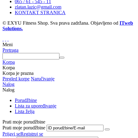
065 / 61 - 545 - 11
zlatan.lazic@gmail.com
KONTAKT STRANICA
© EXYU Fitness Shop. Sva prava zadržana. Objavljeno od
ITweb
Solutions.
Meni
Pretraga
Korpa
Korpa
Korpa je prazna
Pregled korpe
Naručivanje
Nalog
Nalog
Porudžbine
Lista za upoređivanje
Lista želja
Prati moje porudžbine
Prati moje porudžbine
Prijavi se
Registruj se