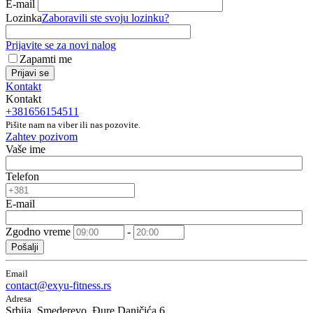
E-mail
Lozinka
Zaboravili ste svoju lozinku?
Prijavite se za novi nalog
Zapamti me
Prijavi se
Kontakt
Kontakt
+381656154511
Pišite nam na viber ili nas pozovite.
Zahtev pozivom
Vaše ime
Telefon
E-mail
Zgodno vreme
-
Pošalji
Email
contact@exyu-fitness.rs
Adresa
Srbija, Smederevo, Đure Daničića 6