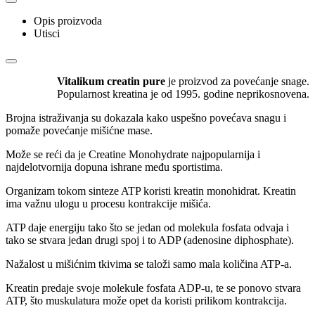
Opis proizvoda
Utisci
Vitalikum creatin pure
je proizvod za povećanje snage.
Popularnost kreatina je od 1995. godine neprikosnovena.
Brojna istraživanja su dokazala kako uspešno povećava snagu i
pomaže povećanje mišićne mase.
Može se reći da je Creatine Monohydrate najpopularnija i
najdelotvornija dopuna ishrane među sportistima.
Organizam tokom sinteze ATP koristi kreatin monohidrat. Kreatin
ima važnu ulogu u procesu kontrakcije mišića.
ATP daje energiju tako što se jedan od molekula fosfata odvaja i
tako se stvara jedan drugi spoj i to ADP (adenosine diphosphate).
Nažalost u mišićnim tkivima se taloži samo mala količina ATP-a.
Kreatin predaje svoje molekule fosfata ADP-u, te se ponovo stvara
ATP, što muskulatura može opet da koristi prilikom kontrakcija.