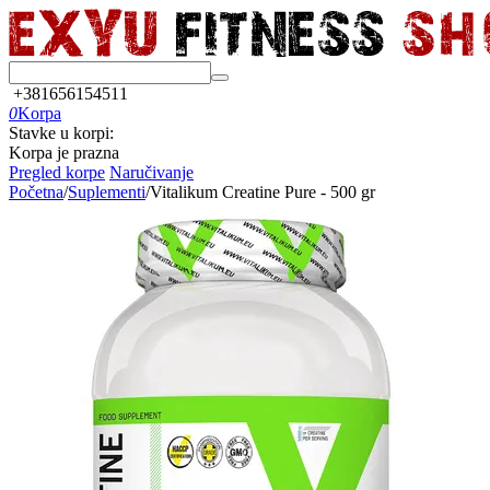
+381656154511
0
Korpa
Stavke u korpi:
Korpa je prazna
Pregled korpe
Naručivanje
Početna
/
Suplementi
/
Vitalikum Creatine Pure - 500 gr