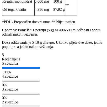
Kreatin-monohidrat
5 000 mg
100 g
**
Od toga kreatin
4 396 mg
87,92 g
*PDU- Preporučen dnevni unos ** Nije utvrđen
Upotreba: Pomešati 1 porciju (5 g) sa 400-500 ml tečnosti i popiti
odmah nakon vežbanja.
Doza održavanja je 5-10 g dnevno. Ukoliko pijete dve doze, jednu
popiti pre a jednu nakon vežbanja.
5
Recenzije: 1
5 zvezdica
100%
4 zvezdice
0%
3 zvezdice
0%
2 zvezdice