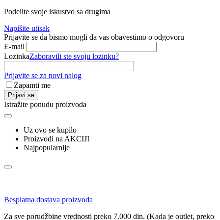
Podelite svoje iskustvo sa drugima
Napišite utisak
Prijavite se da bismo mogli da vas obavestimo o odgovoru
E-mail
Lozinka
Zaboravili ste svoju lozinku?
Prijavite se za novi nalog
Zapamti me
Prijavi se
Istražite ponudu proizvoda
Uz ovo se kupilo
Proizvodi na AKCIJI
Najpopularnije
Besplatna dostava proizvoda
Za sve porudžbine vrednosti preko 7.000 din. (Kada je outlet, preko