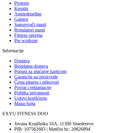
Proteini
Kreatin
Aminokiseline
Gaineri
Sagorevači masti
Regulatori masti
Fitness oprema
Pre workout
Informacije
Dostava
Besplatna dostava
Popust za plaćanje karticom
Garancija na proizvode
Česta pitanja i odgovori
Povrat i reklamacije
Politika privatnosti
Uslovi korišćenja
Mapa Sajta
EXYU FITNESS DOO
Jovana Krajišnika 16A, 11300 Smederevo
PIB: 107562683 | Matični br.: 20826894