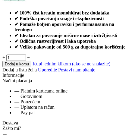
✔ 100% čist kreatin monohidrat bez dodataka
✔ Podrška povećanju snage i eksplozivnosti
✔ Pomaže boljem oporavku i performansama na
treningu
✔ Idealan za povećanje mišićne mase i izdržljivosti
✔ Odlična rastvorljivost i laka upotreba
✔ Veliko pakovanje od 500 g za dugotrajno korišćenje
+
−
Kupi jednim klikom (ako se ne snalazite)
Dodaj u korpu
Dodaj u listu želja
Uporedite
Postavi nam pitanje
Informacije
Načini plaćanja
— Platnim karticama online
— Gotovinom
— Pouzećem
— Uplatom na račun
— Pay pal
Dostava
Zašto mi?