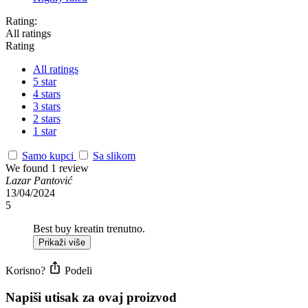
Rating:
All ratings
Rating
All ratings
5 star
4 stars
3 stars
2 stars
1 star
Samo kupci
Sa slikom
We found 1 review
Lazar Pantović
13/04/2024
5
Best buy kreatin trenutno.
Prikaži više
Korisno?
Podeli
Napiši utisak za ovaj proizvod