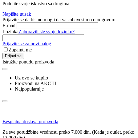
Podelite svoje iskustvo sa drugima
Napišite utisak
Prijavite se da bismo mogli da vas obavestimo o odgovoru
E-mail
Lozinka
Zaboravili ste svoju lozinku?
Prijavite se za novi nalog
Zapamti me
Prijavi se
Istražite ponudu proizvoda
Uz ovo se kupilo
Proizvodi na AKCIJI
Najpopularnije
Besplatna dostava proizvoda
Za sve porudžbine vrednosti preko 7.000 din. (Kada je outlet, preko
12.000 din)