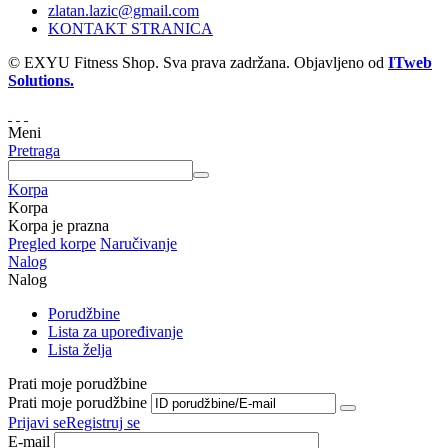
zlatan.lazic@gmail.com
KONTAKT STRANICA
© EXYU Fitness Shop. Sva prava zadržana. Objavljeno od
ITweb
Solutions.
Meni
Pretraga
Korpa
Korpa
Korpa je prazna
Pregled korpe
Naručivanje
Nalog
Nalog
Porudžbine
Lista za upoređivanje
Lista želja
Prati moje porudžbine
Prati moje porudžbine
Prijavi se
Registruj se
E-mail