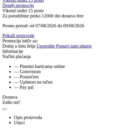
Vikend outlet 15 posto
Detalji promocije
Vikend outlet 15 posto
Za porudzbine preko 12000 din dostava free
Promo period: od 07/08/2026 do 09/08/2026
Prikaži proizvode
Promocija ističe za:
Dodaj u listu želja
Uporedite
Postavi nam pitanje
Informacije
Načini plaćanja
— Platnim karticama online
— Gotovinom
— Pouzećem
— Uplatom na račun
— Pay pal
Dostava
Zašto mi?
Opis proizvoda
Utisci