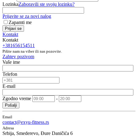
Lozinka
Zaboravili ste svoju lozinku?
Prijavite se za novi nalog
Zapamti me
Prijavi se
Kontakt
Kontakt
+381656154511
Pišite nam na viber ili nas pozovite.
Zahtev pozivom
Vaše ime
Telefon
E-mail
Zgodno vreme
-
Pošalji
Email
contact@exyu-fitness.rs
Adresa
Srbija, Smederevo, Đure Daničića 6