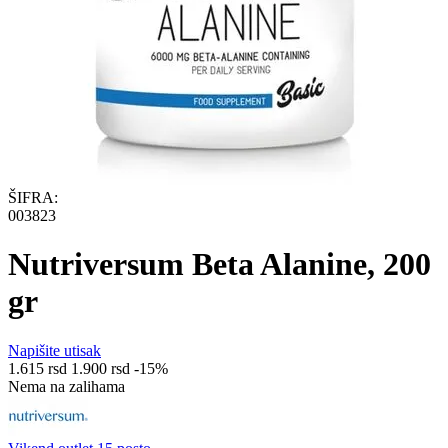
ŠIFRA:
003823
Nutriversum Beta Alanine, 200
gr
Napišite utisak
1.615
rsd
1.900
rsd
-15%
Nema na zalihama