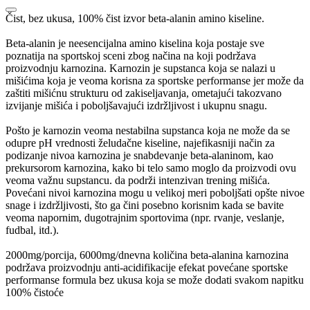
Čist, bez ukusa, 100% čist izvor beta-alanin amino kiseline.
Beta-alanin je neesencijalna amino kiselina koja postaje sve
poznatija na sportskoj sceni zbog načina na koji podržava
proizvodnju karnozina. Karnozin je supstanca koja se nalazi u
mišićima koja je veoma korisna za sportske performanse jer može da
zaštiti mišićnu strukturu od zakiseljavanja, ometajući takozvano
izvijanje mišića i poboljšavajući izdržljivost i ukupnu snagu.
Pošto je karnozin veoma nestabilna supstanca koja ne može da se
odupre pH vrednosti želudačne kiseline, najefikasniji način za
podizanje nivoa karnozina je snabdevanje beta-alaninom, kao
prekursorom karnozina, kako bi telo samo moglo da proizvodi ovu
veoma važnu supstancu. da podrži intenzivan trening mišića.
Povećani nivoi karnozina mogu u velikoj meri poboljšati opšte nivoe
snage i izdržljivosti, što ga čini posebno korisnim kada se bavite
veoma napornim, dugotrajnim sportovima (npr. rvanje, veslanje,
fudbal, itd.).
2000mg/porcija, 6000mg/dnevna količina beta-alanina karnozina
podržava proizvodnju anti-acidifikacije efekat povećane sportske
performanse formula bez ukusa koja se može dodati svakom napitku
100% čistoće