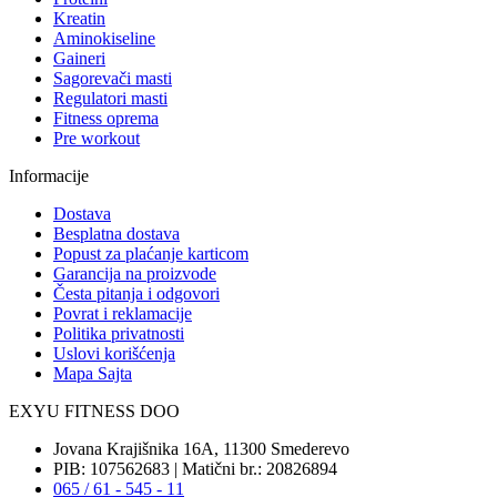
Kreatin
Aminokiseline
Gaineri
Sagorevači masti
Regulatori masti
Fitness oprema
Pre workout
Informacije
Dostava
Besplatna dostava
Popust za plaćanje karticom
Garancija na proizvode
Česta pitanja i odgovori
Povrat i reklamacije
Politika privatnosti
Uslovi korišćenja
Mapa Sajta
EXYU FITNESS DOO
Jovana Krajišnika 16A, 11300 Smederevo
PIB: 107562683 | Matični br.: 20826894
065 / 61 - 545 - 11