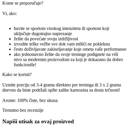
Kome se preporučuje?
Vi, ako:
bavite se sportom visokog intenziteta ili sportom koji
uključuje dugotrajno naprezanje
želite da povećate svoju izdržljivost
izvodite teške vežbe sve dok vam mišići ne pokleknu
često doživljavate zakiseljavanje koje ometa vaše performanse
ako jednostavno želite da svoje treninge podignete na viši
nivo sa modernim proizvodom za koji je dokazano da dobro
funkcioniše!
Kako se koristi?
Uzmite porciju od 3-4 grama direktno pre treninga ili 3 x 2 grama
dnevno da biste podržali opšte zalihe karnozina sa dosta tečnosti!
Arome: 100% čiste, bez ukusa
Trenutno bez recenzije
Napiši utisak za ovaj proizvod