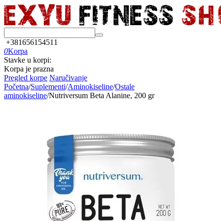
+381656154511
0
Korpa
Stavke u korpi:
Korpa je prazna
Pregled korpe
Naručivanje
Početna
/
Suplementi
/
Aminokiseline
/
Ostale
aminokiseline
/
Nutriversum Beta Alanine, 200 gr