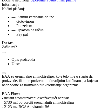
Dodaj u listu želja
Uporedite
Postavi nam pitanje
Informacije
Načini plaćanja
— Platnim karticama online
— Gotovinom
— Pouzećem
— Uplatom na račun
— Pay pal
Dostava
Zašto mi?
Opis proizvoda
Utisci
EAA su esencijalne aminokiseline, koje telo nije u stanju da
proizvede, ili ih ne proizvodi u dovoljnim količinama, a koje su
neophodne za normalno funkcionisanje organizma.
EAA Flow:
- instant aromatizovani osvežavajući napitak
- 5730 mg po porciji esencijalnih aminokiselina
- 2123 mg BCAA i vitamin B6