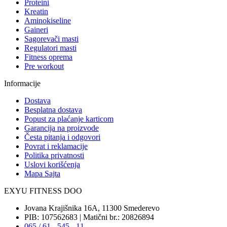
Proteini
Kreatin
Aminokiseline
Gaineri
Sagorevači masti
Regulatori masti
Fitness oprema
Pre workout
Informacije
Dostava
Besplatna dostava
Popust za plaćanje karticom
Garancija na proizvode
Česta pitanja i odgovori
Povrat i reklamacije
Politika privatnosti
Uslovi korišćenja
Mapa Sajta
EXYU FITNESS DOO
Jovana Krajišnika 16A, 11300 Smederevo
PIB: 107562683 | Matični br.: 20826894
065 / 61 - 545 - 11