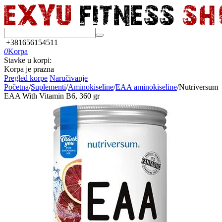
+381656154511
0
Korpa
Stavke u korpi:
Korpa je prazna
Pregled korpe
Naručivanje
Početna
/
Suplementi
/
Aminokiseline
/
EAA aminokiseline
/
Nutriversum
EAA With Vitamin B6, 360 gr