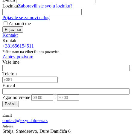
Lozinka
Zaboravili ste svoju lozinku?
Prijavite se za novi nalog
Zapamti me
Prijavi se
Kontakt
Kontakt
+381656154511
Pišite nam na viber ili nas pozovite.
Zahtev pozivom
Vaše ime
Telefon
E-mail
Zgodno vreme
-
Pošalji
Email
contact@exyu-fitness.rs
Adresa
Srbija, Smederevo, Đure Daničića 6