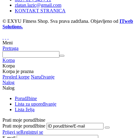
zlatan.lazic@gmail.com
KONTAKT STRANICA
© EXYU Fitness Shop. Sva prava zadržana. Objavljeno od
ITweb
Solutions.
Meni
Pretraga
Korpa
Korpa
Korpa je prazna
Pregled korpe
Naručivanje
Nalog
Nalog
Porudžbine
Lista za upoređivanje
Lista želja
Prati moje porudžbine
Prati moje porudžbine
Prijavi se
Registruj se
E-mail