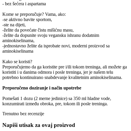
- bez šećera i aspartama
Kome se preporučuje? Vama, ako:
-se aktivno bavite sportom,
-ste na dijeti,
-želite da povećate čistu mišićnu masu,
-želite da dopunite svoju vegansku ishranu dodatnim
aminokiselinama,
-jednostavno želite da isprobate novi, moderni proizvod sa
aminokiselinama
Kako se koristi?
Preporučujemo da ga koristite pre i/ili tokom treninga, ali možete ga
koristiti i u danima odmora i posle treninga, jer je našem telu
potrebno kontinuirano snabdevanje kvalitetnim aminokiselinama.
Preporučeno doziranje i način upotrebe
Pomešati 1 dozu (2 merne jedinice) sa 350 ml hladne vode,
konzumirati između obroka, pre, tokom ili posle treninga.
Trenutno bez recenzije
Napiši utisak za ovaj proizvod