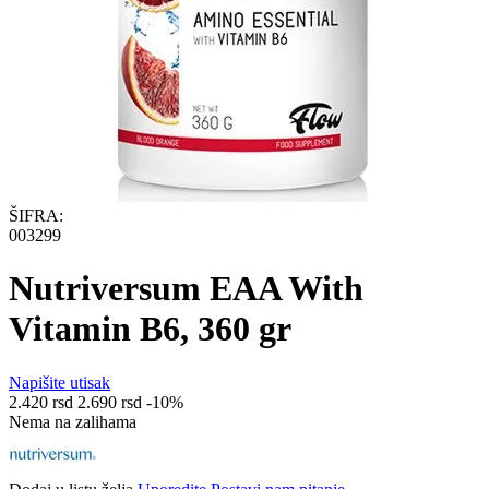
ŠIFRA:
003299
Nutriversum EAA With
Vitamin B6, 360 gr
Napišite utisak
2.420
rsd
2.690
rsd
-10%
Nema na zalihama