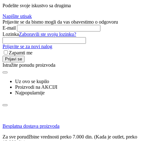
Podelite svoje iskustvo sa drugima
Napišite utisak
Prijavite se da bismo mogli da vas obavestimo o odgovoru
E-mail
Lozinka
Zaboravili ste svoju lozinku?
Prijavite se za novi nalog
Zapamti me
Prijavi se
Istražite ponudu proizvoda
Uz ovo se kupilo
Proizvodi na AKCIJI
Najpopularnije
Besplatna dostava proizvoda
Za sve porudžbine vrednosti preko 7.000 din. (Kada je outlet, preko