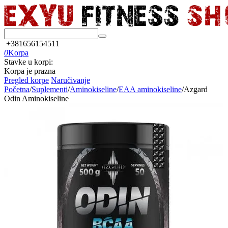
+381656154511
0
Korpa
Stavke u korpi:
Korpa je prazna
Pregled korpe
Naručivanje
Početna
/
Suplementi
/
Aminokiseline
/
EAA aminokiseline
/
Azgard
Odin Aminokiseline