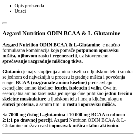
Opis proizvoda
Utisci
Azgard Nutrition ODIN BCAA & L-Glutamine
Azgard Nutrition ODIN BCAA & L-Glutamine
je naučno
formulisana kombinacija koja pomaže
potpunom oporavku
mišića, njihovom rastu i regeneraciji
, uz istovremeno
sprečavanje razgradnje mišićnog tkiva
.
Glutamin
je najzastupljenija amino kiselina u ljudskom telu i smatra
se jednom od najvažnijih u procesu izgradnje mišića i povećanja
snage.
BCAA (razgranate amino kiseline)
predstavljaju
esencijalne amino kiseline:
leucin, izoleucin i valin
. Ova tri
esencijalna amino kiselinska jedinjenja čine približno
jednu trećinu
skeletne muskulature
u ljudskom telu i imaju ključnu ulogu u
sintezi proteina
, a samim tim i u
rastu i oporavku mišića
.
Sa
7000 mg čistog L-glutamina
i
10 000 mg BCAA u odnosu
2:1:1 po dnevnoj porciji
, Azgard Nutrition ODIN BCAA & L-
Glutamine održava
rast i oporavak mišića stalno aktivnim
.