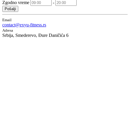
Zgodno vreme
-
Pošalji
Email
contact@exyu-fitness.rs
Adresa
Srbija, Smederevo, Đure Daničića 6