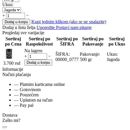
Ukus:
+
−
Kupi jednim klikom (ako se ne snalazite)
Dodaj u korpu
Dodaj u listu želja
Uporedite
Postavi nam pitanje
Pregledaj sve varijacije
Sortiraj
Sortiraj po
Sortiraj po
Sortiraj po
Sortiraj
po Cena
Raspoloživost
ŠIFRA
Pakovanje
po Ukus
Na lageru
ŠIFRA:
Pakovanje:
Ukus:
+
−
00000_0777
500 gr
Jagoda
Dodaj u korpu
3.700
rsd
Informacije
Načini plaćanja
— Platnim karticama online
— Gotovinom
— Pouzećem
— Uplatom na račun
— Pay pal
Dostava
Zašto mi?