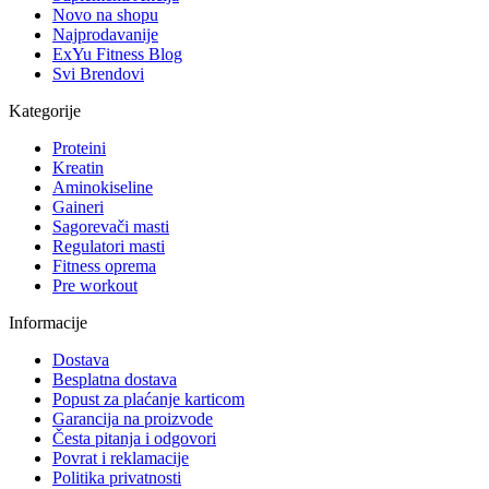
Novo na shopu
Najprodavanije
ExYu Fitness Blog
Svi Brendovi
Kategorije
Proteini
Kreatin
Aminokiseline
Gaineri
Sagorevači masti
Regulatori masti
Fitness oprema
Pre workout
Informacije
Dostava
Besplatna dostava
Popust za plaćanje karticom
Garancija na proizvode
Česta pitanja i odgovori
Povrat i reklamacije
Politika privatnosti