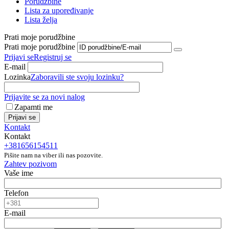
Porudžbine
Lista za upoređivanje
Lista želja
Prati moje porudžbine
Prati moje porudžbine
Prijavi se
Registruj se
E-mail
Lozinka
Zaboravili ste svoju lozinku?
Prijavite se za novi nalog
Zapamti me
Prijavi se
Kontakt
Kontakt
+381656154511
Pišite nam na viber ili nas pozovite.
Zahtev pozivom
Vaše ime
Telefon
E-mail