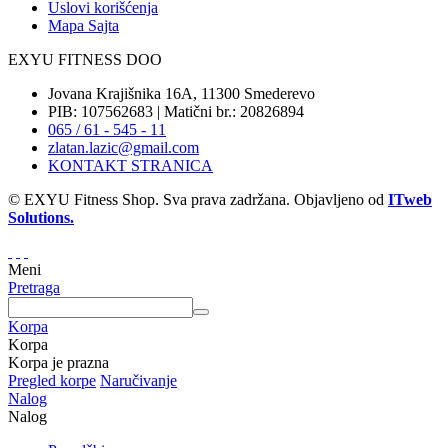
Uslovi korišćenja
Mapa Sajta
EXYU FITNESS DOO
Jovana Krajišnika 16A, 11300 Smederevo
PIB: 107562683 | Matični br.: 20826894
065 / 61 - 545 - 11
zlatan.lazic@gmail.com
KONTAKT STRANICA
© EXYU Fitness Shop. Sva prava zadržana. Objavljeno od
ITweb
Solutions.
Meni
Pretraga
Korpa
Korpa
Korpa je prazna
Pregled korpe
Naručivanje
Nalog
Nalog