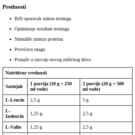
Prednosti
Brži oporavak nakon treninga
Optimizuje rezultate treninga
Stimuliše sintezu proteina
Povećava snagu
Pomaže u razvoju novog mišićnog tkiva
Nutritivne vrednosti
1 porcija (10 g + 250
2 porcije (20 g + 500
Sastojak
ml vode)
ml vode)
L-Leucin
2,5 g
5 g
L-
1,25 g
2,5 g
Izoleucin
L-Valin
1,25 g
2,5 g