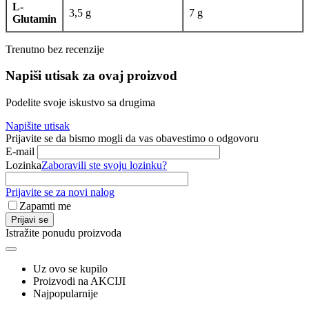
L-
3,5 g
7 g
Glutamin
Trenutno bez recenzije
Napiši utisak za ovaj proizvod
Podelite svoje iskustvo sa drugima
Napišite utisak
Prijavite se da bismo mogli da vas obavestimo o odgovoru
E-mail
Lozinka
Zaboravili ste svoju lozinku?
Prijavite se za novi nalog
Zapamti me
Prijavi se
Istražite ponudu proizvoda
Uz ovo se kupilo
Proizvodi na AKCIJI
Najpopularnije