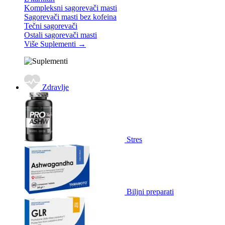
Kompleksni sagorevači masti
Sagorevači masti bez kofeina
Tečni sagorevači
Ostali sagorevači masti
Više Suplementi
→
Zdravlje
Stres
Biljni preparati