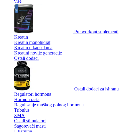
više
Pre workout suplementi
Kreatin
Kreatin monohidrat
Kreatin u kapsulama
Kreatini novije generacije
Ostali dodaci
Ostali dodaci za ishranu
Regulatori hormona
Hormon rasta
Regulisanje muškog polnog hormona
Tribulus
ZMA
Ostali stimulatori
Sagorevači masti
L karnitin