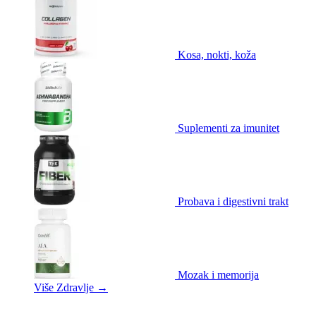
Kosa, nokti, koža
Suplementi za imunitet
Probava i digestivni trakt
Mozak i memorija
Više Zdravlje
→