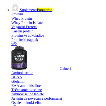
Suplementi
Popularno
Proteini
Whey Protein
Whey Protein Isolate
Veganski Protein
Kazein protein
Proteinske čokoladice
Proteinski napitak
više
Gaineri
Aminokiseline
BCAA
Glutamin
EAA aminokiseline
Tečne aminokiseline
Aminokiseline tablete
Arginin za povećanje performansi
Ostale aminokiseline