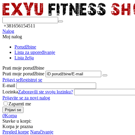
+381656154511
Nalog
Moj nalog
Porudžbine
Lista za upoređivanje
Lista želja
Prati moje porudžbine
Prati moje porudžbine
Prijavi se
Registruj se
E-mail
Lozinka
Zaboravili ste svoju lozinku?
Prijavite se za novi nalog
Zapamti me
Prijavi se
0
Korpa
Stavke u korpi:
Korpa je prazna
Pregled korpe
Naručivanje