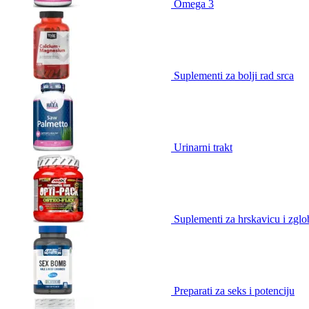
Omega 3
Suplementi za bolji rad srca
Urinarni trakt
Suplementi za hrskavicu i zgl
Preparati za seks i potenciju