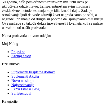
50 godina, naša posvećenost vrhunskom kvalitetu uvek je
uključivala održivi izvor, transparentnost na svim nivoima i
ekskluzivne metode testiranja koje idite iznad i dalje. Sada je
osnaživanje ljudi da vode zdraviji život nagrada samo po sebi, a
nagrade i priznanja od drugih su potvrda da ispunjavamo ovu misiju.
Ove nagrade su takođe dokaz inovativnosti i kvaliteta koji se nalaze
u svakom od naših proizvoda.
Nema proizvoda u ovom odeljku
Moj Nalog
Prijavi se
Kreiraj nalog
Brzi linkovi
Suplementi besplatna dostava
Suplementi Akcija
Novo na shopu
Najprodavanije
ExYu Fitness Blog
Svi Brendovi
Kategorije