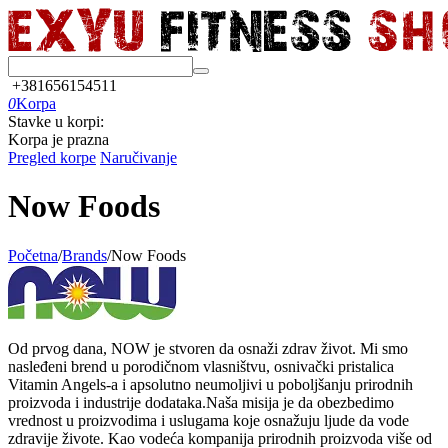
+381656154511
0
Korpa
Stavke u korpi:
Korpa je prazna
Pregled korpe
Naručivanje
Now Foods
Početna
/
Brands
/
Now Foods
Od prvog dana, NOW je stvoren da osnaži zdrav život. Mi smo
nasleđeni brend u porodičnom vlasništvu, osnivački pristalica
Vitamin Angels-a i apsolutno neumoljivi u poboljšanju prirodnih
proizvoda i industrije dodataka.Naša misija je da obezbedimo
vrednost u proizvodima i uslugama koje osnažuju ljude da vode
zdravije živote. Kao vodeća kompanija prirodnih proizvoda više od