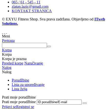
065 / 61 - 545 - 11
zlatan.lazic@gmail.com
KONTAKT STRANICA
© EXYU Fitness Shop. Sva prava zadržana. Objavljeno od
ITweb
Solutions.
Meni
Pretraga
Korpa
Korpa
Korpa je prazna
Pregled korpe
Naručivanje
Nalog
Nalog
Porudžbine
Lista za upoređivanje
Lista želja
Prati moje porudžbine
Prati moje porudžbine
Prijavi se
Registruj se