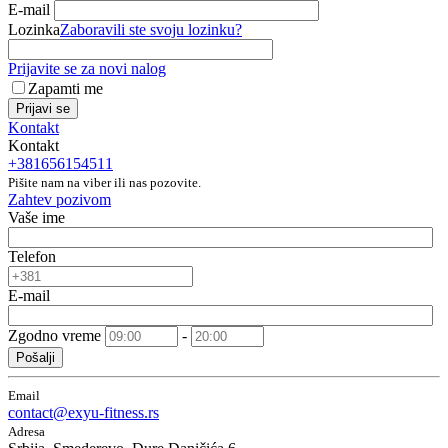
E-mail
Lozinka
Zaboravili ste svoju lozinku?
Prijavite se za novi nalog
Zapamti me
Prijavi se
Kontakt
Kontakt
+381656154511
Pišite nam na viber ili nas pozovite.
Zahtev pozivom
Vaše ime
Telefon
E-mail
Zgodno vreme
-
Pošalji
Email
contact@exyu-fitness.rs
Adresa