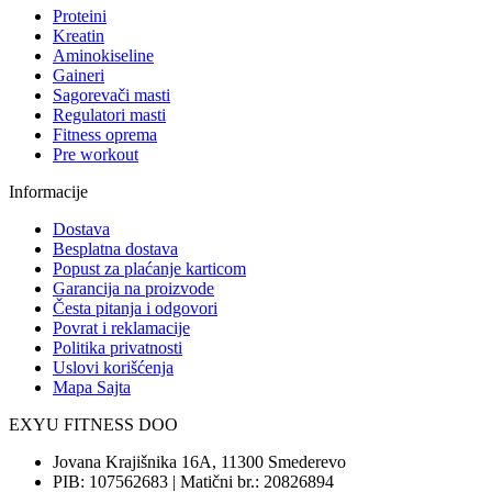
Proteini
Kreatin
Aminokiseline
Gaineri
Sagorevači masti
Regulatori masti
Fitness oprema
Pre workout
Informacije
Dostava
Besplatna dostava
Popust za plaćanje karticom
Garancija na proizvode
Česta pitanja i odgovori
Povrat i reklamacije
Politika privatnosti
Uslovi korišćenja
Mapa Sajta
EXYU FITNESS DOO
Jovana Krajišnika 16A, 11300 Smederevo
PIB: 107562683 | Matični br.: 20826894