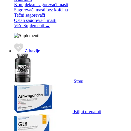
Kompleksni sagorevači masti
Sagorevači masti bez kofeina
Tečni sagorevači
Ostali sagorevači masti
Više Suplementi
→
Zdravlje
Stres
Biljni preparati