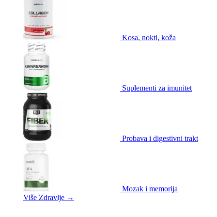
Kosa, nokti, koža
Suplementi za imunitet
Probava i digestivni trakt
Mozak i memorija
Više Zdravlje
→