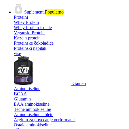
Suplementi
Popularno
Proteini
Whey Protein
Whey Protein Isolate
Veganski Protein
Kazein protein
Proteinske čokoladice
Proteinski napitak
više
Gaineri
Aminokiseline
BCAA
Glutamin
EAA aminokiseline
Tečne aminokiseline
Aminokiseline tablete
Arginin za povećanje performansi
Ostale aminokiseline