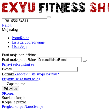
+381656154511
Nalog
Moj nalog
Porudžbine
Lista za upoređivanje
Lista želja
Prati moje porudžbine
Prati moje porudžbine
Prijavi se
Registruj se
E-mail
Lozinka
Zaboravili ste svoju lozinku?
Prijavite se za novi nalog
Zapamti me
Prijavi se
0
Korpa
Stavke u korpi:
Korpa je prazna
Pregled korpe
Naručivanje