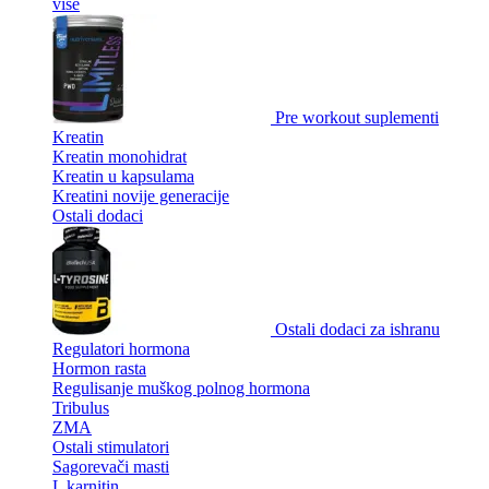
više
Pre workout suplementi
Kreatin
Kreatin monohidrat
Kreatin u kapsulama
Kreatini novije generacije
Ostali dodaci
Ostali dodaci za ishranu
Regulatori hormona
Hormon rasta
Regulisanje muškog polnog hormona
Tribulus
ZMA
Ostali stimulatori
Sagorevači masti
L karnitin