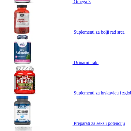
Omega 3
Suplementi za bolji rad srca
Urinarni trakt
Suplementi za hrskavicu i zgl
Preparati za seks i potenciju