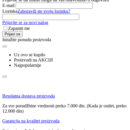
E-mail
Lozinka
Zaboravili ste svoju lozinku?
Prijavite se za novi nalog
Zapamti me
Prijavi se
Istražite ponudu proizvoda
Uz ovo se kupilo
Proizvodi na AKCIJI
Najpopularnije
Besplatna dostava proizvoda
Za sve porudžbine vrednosti preko 7.000 din. (Kada je outlet, preko
12.000 din)
Garancija na kvalitet proizvoda