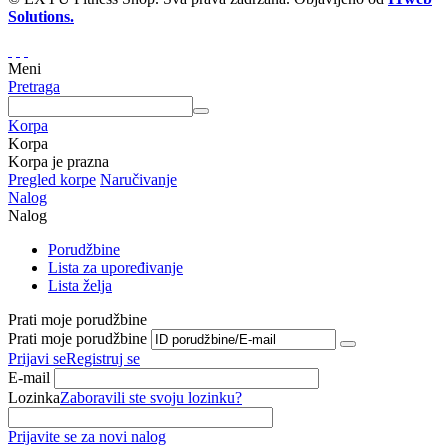
Solutions.
Meni
Pretraga
Korpa
Korpa
Korpa je prazna
Pregled korpe
Naručivanje
Nalog
Nalog
Porudžbine
Lista za upoređivanje
Lista želja
Prati moje porudžbine
Prati moje porudžbine
Prijavi se
Registruj se
E-mail
Lozinka
Zaboravili ste svoju lozinku?
Prijavite se za novi nalog