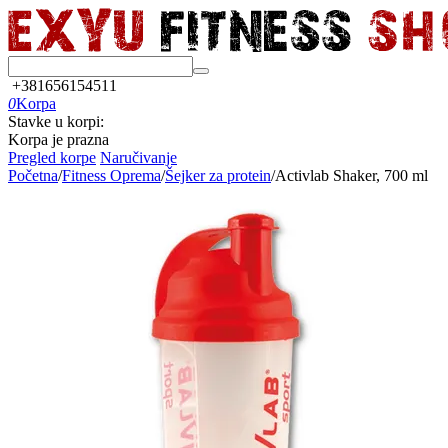
+381656154511
0
Korpa
Stavke u korpi:
Korpa je prazna
Pregled korpe
Naručivanje
Početna
/
Fitness Oprema
/
Šejker za protein
/
Activlab Shaker, 700 ml