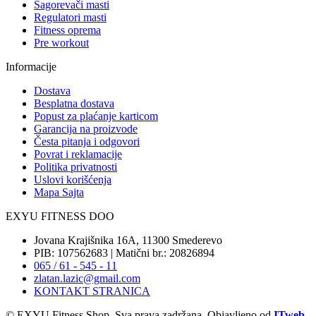
Sagorevači masti
Regulatori masti
Fitness oprema
Pre workout
Informacije
Dostava
Besplatna dostava
Popust za plaćanje karticom
Garancija na proizvode
Česta pitanja i odgovori
Povrat i reklamacije
Politika privatnosti
Uslovi korišćenja
Mapa Sajta
EXYU FITNESS DOO
Jovana Krajišnika 16A, 11300 Smederevo
PIB: 107562683 | Matični br.: 20826894
065 / 61 - 545 - 11
zlatan.lazic@gmail.com
KONTAKT STRANICA
© EXYU Fitness Shop. Sva prava zadržana. Objavljeno od
ITweb