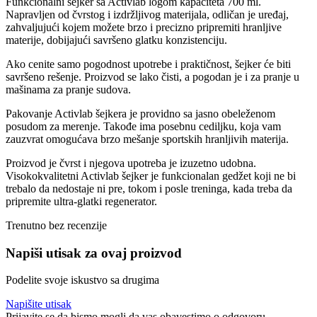
Funkcionalni šejker sa Activlab logom kapaciteta 700 ml.
Napravljen od čvrstog i izdržljivog materijala, odličan je uređaj,
zahvaljujući kojem možete brzo i precizno pripremiti hranljive
materije, dobijajući savršeno glatku konzistenciju.
Ako cenite samo pogodnost upotrebe i praktičnost, šejker će biti
savršeno rešenje. Proizvod se lako čisti, a pogodan je i za pranje u
mašinama za pranje sudova.
Pakovanje Activlab šejkera ​​je providno sa jasno obeleženom
posudom za merenje. Takođe ima posebnu cediljku, koja vam
zauzvrat omogućava brzo mešanje sportskih hranljivih materija.
Proizvod je čvrst i njegova upotreba je izuzetno udobna.
Visokokvalitetni Activlab šejker je funkcionalan gedžet koji ne bi
trebalo da nedostaje ni pre, tokom i posle treninga, kada treba da
pripremite ultra-glatki regenerator.
Trenutno bez recenzije
Napiši utisak za ovaj proizvod
Podelite svoje iskustvo sa drugima
Napišite utisak
Prijavite se da bismo mogli da vas obavestimo o odgovoru