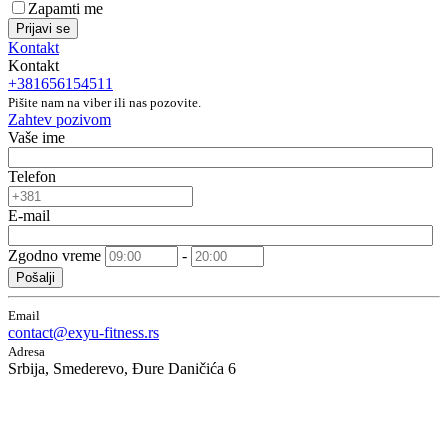
Zapamti me
Prijavi se
Kontakt
Kontakt
+381656154511
Pišite nam na viber ili nas pozovite.
Zahtev pozivom
Vaše ime
Telefon
E-mail
Zgodno vreme
-
Pošalji
Email
contact@exyu-fitness.rs
Adresa
Srbija, Smederevo, Đure Daničića 6