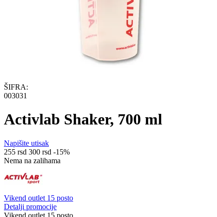
ŠIFRA:
003031
Activlab Shaker, 700 ml
Napišite utisak
‍255‍
rsd
‍300‍
rsd
-15%
Nema na zalihama
Vikend outlet 15 posto
Detalji promocije
Vikend outlet 15 posto