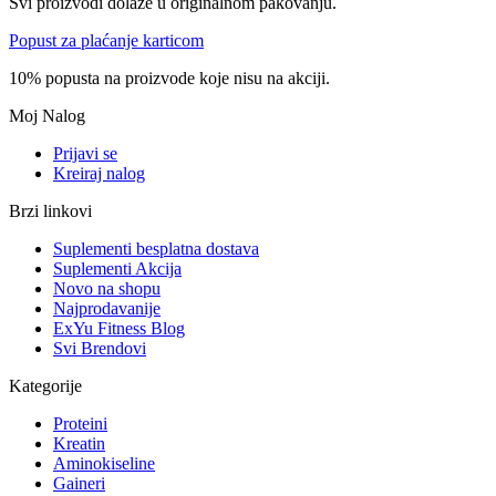
Svi proizvodi dolaze u originalnom pakovanju.
Popust za plaćanje karticom
10% popusta na proizvode koje nisu na akciji.
Moj Nalog
Prijavi se
Kreiraj nalog
Brzi linkovi
Suplementi besplatna dostava
Suplementi Akcija
Novo na shopu
Najprodavanije
ExYu Fitness Blog
Svi Brendovi
Kategorije
Proteini
Kreatin
Aminokiseline
Gaineri