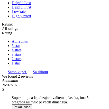
Helpful Last
Helpful First
Low rated
Highly rated
Rating:
All ratings
Rating
All ratings
5 star
4 stars
3 stars
2 stars
1 star
Samo kupci
Sa slikom
We found 2 reviews
Anonimno
26/07/2023
5
Super kutijica lep dizajn, kvalitetna plastika, ima 5
pregrada ali malo je vecih dimenzija.
Prikaži više