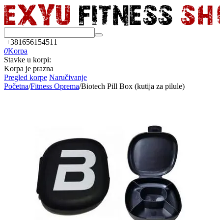
+381656154511
0
Korpa
Stavke u korpi:
Korpa je prazna
Pregled korpe
Naručivanje
Početna
/
Fitness Oprema
/
Biotech Pill Box (kutija za pilule)