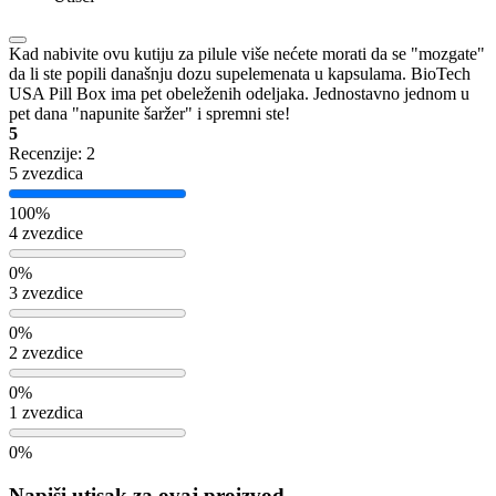
Kad nabivite ovu kutiju za pilule više nećete morati da se "mozgate"
da li ste popili današnju dozu supelemenata u kapsulama. BioTech
USA Pill Box ima pet obeleženih odeljaka. Jednostavno jednom u
pet dana "napunite šaržer" i spremni ste!
5
Recenzije: 2
5 zvezdica
100%
4 zvezdice
0%
3 zvezdice
0%
2 zvezdice
0%
1 zvezdica
0%
Napiši utisak za ovaj proizvod