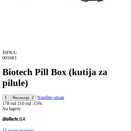
ŠIFRA:
001683
Biotech Pill Box (kutija za
pilule)
Napišite utisak
5
Recenzije: 2
‍178‍
rsd
‍210‍
rsd
-15%
Na lageru
15 posto popusta