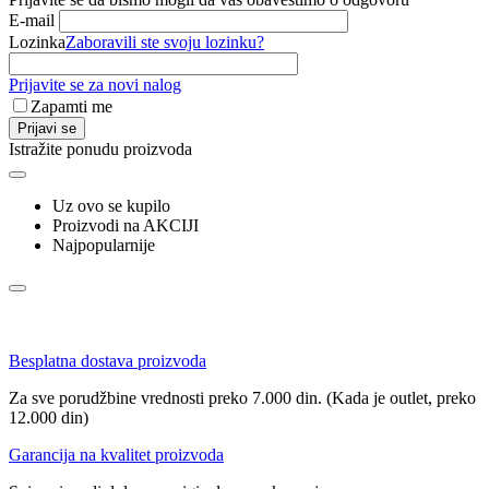
E-mail
Lozinka
Zaboravili ste svoju lozinku?
Prijavite se za novi nalog
Zapamti me
Prijavi se
Istražite ponudu proizvoda
Uz ovo se kupilo
Proizvodi na AKCIJI
Najpopularnije
Besplatna dostava proizvoda
Za sve porudžbine vrednosti preko 7.000 din. (Kada je outlet, preko
12.000 din)
Garancija na kvalitet proizvoda