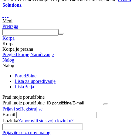
Solutions.
Meni
Pretraga
Korpa
Korpa
Korpa je prazna
Pregled korpe
Naručivanje
Nalog
Nalog
Porudžbine
Lista za upoređivanje
Lista želja
Prati moje porudžbine
Prati moje porudžbine
Prijavi se
Registruj se
E-mail
Lozinka
Zaboravili ste svoju lozinku?
Prijavite se za novi nalog