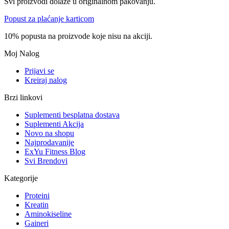
Svi proizvodi dolaze u originalnom pakovanju.
Popust za plaćanje karticom
10% popusta na proizvode koje nisu na akciji.
Moj Nalog
Prijavi se
Kreiraj nalog
Brzi linkovi
Suplementi besplatna dostava
Suplementi Akcija
Novo na shopu
Najprodavanije
ExYu Fitness Blog
Svi Brendovi
Kategorije
Proteini
Kreatin
Aminokiseline
Gaineri