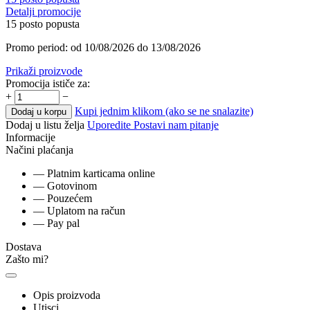
Detalji promocije
15 posto popusta
Promo period: od 10/08/2026 do 13/08/2026
Prikaži proizvode
Promocija ističe za:
+
−
Kupi jednim klikom (ako se ne snalazite)
Dodaj u korpu
Dodaj u listu želja
Uporedite
Postavi nam pitanje
Informacije
Načini plaćanja
— Platnim karticama online
— Gotovinom
— Pouzećem
— Uplatom na račun
— Pay pal
Dostava
Zašto mi?
Opis proizvoda
Utisci