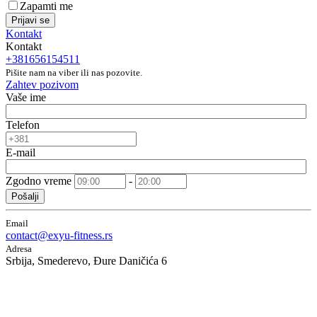
Zapamti me
Prijavi se
Kontakt
Kontakt
+381656154511
Pišite nam na viber ili nas pozovite.
Zahtev pozivom
Vaše ime
Telefon
E-mail
Zgodno vreme
-
Pošalji
Email
contact@exyu-fitness.rs
Adresa
Srbija, Smederevo, Đure Daničića 6