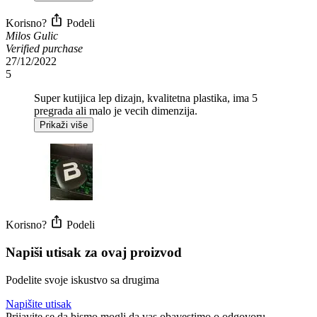
Korisno?
Podeli
Milos Gulic
Verified purchase
27/12/2022
5
Super kutijica lep dizajn, kvalitetna plastika, ima 5
pregrada ali malo je vecih dimenzija.
Prikaži više
Korisno?
Podeli
Napiši utisak za ovaj proizvod
Podelite svoje iskustvo sa drugima
Napišite utisak
Prijavite se da bismo mogli da vas obavestimo o odgovoru