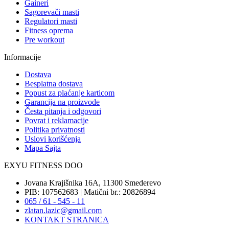
Gaineri
Sagorevači masti
Regulatori masti
Fitness oprema
Pre workout
Informacije
Dostava
Besplatna dostava
Popust za plaćanje karticom
Garancija na proizvode
Česta pitanja i odgovori
Povrat i reklamacije
Politika privatnosti
Uslovi korišćenja
Mapa Sajta
EXYU FITNESS DOO
Jovana Krajišnika 16A, 11300 Smederevo
PIB: 107562683 | Matični br.: 20826894
065 / 61 - 545 - 11
zlatan.lazic@gmail.com
KONTAKT STRANICA