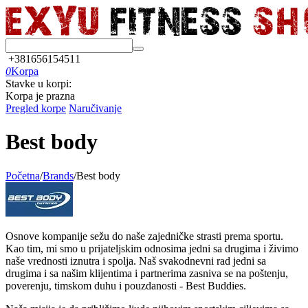
+381656154511
0
Korpa
Stavke u korpi:
Korpa je prazna
Pregled korpe
Naručivanje
Best body
Početna
/
Brands
/
Best body
Osnove kompanije sežu do naše zajedničke strasti prema sportu.
Kao tim, mi smo u prijateljskim odnosima jedni sa drugima i živimo
naše vrednosti iznutra i spolja. Naš svakodnevni rad jedni sa
drugima i sa našim klijentima i partnerima zasniva se na poštenju,
poverenju, timskom duhu i pouzdanosti - Best Buddies.