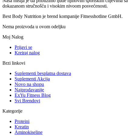
Naša misija je da približimo ljude njihovim sportskim ciljevima sa
dokazanom stručnošću i visokim nivoom posvećenosti.
Best Body Nutrition je brend kompanije Fitnesshotline GmbH.
Nema proizvoda u ovom odeljku
Moj Nalog
Prijavi se
Kreiraj nalog
Brzi linkovi
Suplementi besplatna dostava
Suplementi Akcija
Novo na shopu
Najprodavanije
ExYu Fitness Blog
Svi Brendovi
Kategorije
Proteini
Kreatin
Aminokiseline