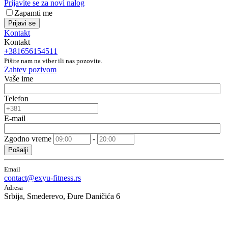
Prijavite se za novi nalog
Zapamti me
Prijavi se
Kontakt
Kontakt
+381656154511
Pišite nam na viber ili nas pozovite.
Zahtev pozivom
Vaše ime
Telefon
E-mail
Zgodno vreme
-
Pošalji
Email
contact@exyu-fitness.rs
Adresa
Srbija, Smederevo, Đure Daničića 6