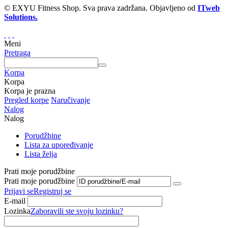
© EXYU Fitness Shop. Sva prava zadržana. Objavljeno od
ITweb
Solutions.
Meni
Pretraga
Korpa
Korpa
Korpa je prazna
Pregled korpe
Naručivanje
Nalog
Nalog
Porudžbine
Lista za upoređivanje
Lista želja
Prati moje porudžbine
Prati moje porudžbine
Prijavi se
Registruj se
E-mail
Lozinka
Zaboravili ste svoju lozinku?